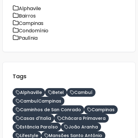
Alphavile
Bairros
Campinas
Condomínio
Paulínia
Tags
Alphaville
Betel
Cambuí
CambuíCampinas
Caminhos de San Conrado
Campinas
Casas d'Italia
Chácara Primavera
Estância Paraíso
João Aranha
Lifestyle
Mansões Santo Antônio