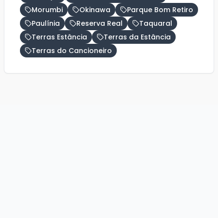
Morumbi
Okinawa
Parque Bom Retiro
Paulínia
Reserva Real
Taquaral
Terras Estância
Terras da Estância
Terras do Cancioneiro