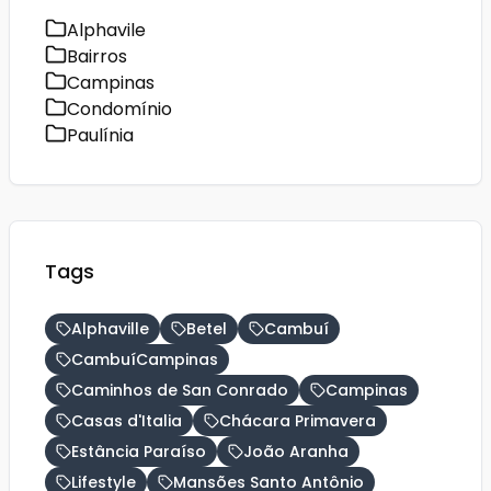
Alphavile
Bairros
Campinas
Condomínio
Paulínia
Tags
Alphaville
Betel
Cambuí
CambuíCampinas
Caminhos de San Conrado
Campinas
Casas d'Italia
Chácara Primavera
Estância Paraíso
João Aranha
Lifestyle
Mansões Santo Antônio