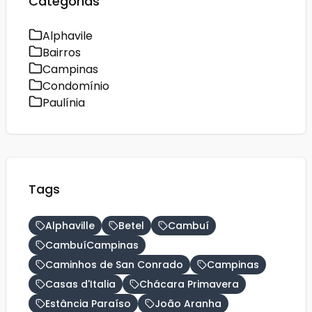
Categorias
Alphavile
Bairros
Campinas
Condomínio
Paulínia
Tags
Alphaville
Betel
Cambuí
CambuíCampinas
Caminhos de San Conrado
Campinas
Casas d'Italia
Chácara Primavera
Estância Paraíso
João Aranha