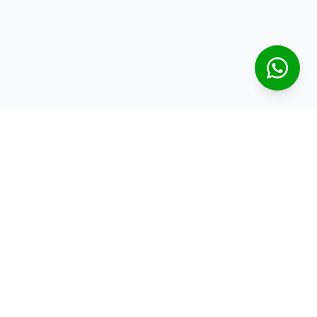
CRECI
22671J