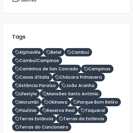
Tags
Alphaville
Betel
Cambuí
CambuíCampinas
Caminhos de San Conrado
Campinas
Casas d'Italia
Chácara Primavera
Estância Paraíso
João Aranha
Lifestyle
Mansões Santo Antônio
Morumbi
Okinawa
Parque Bom Retiro
Paulínia
Reserva Real
Taquaral
Terras Estância
Terras da Estância
Terras do Cancioneiro