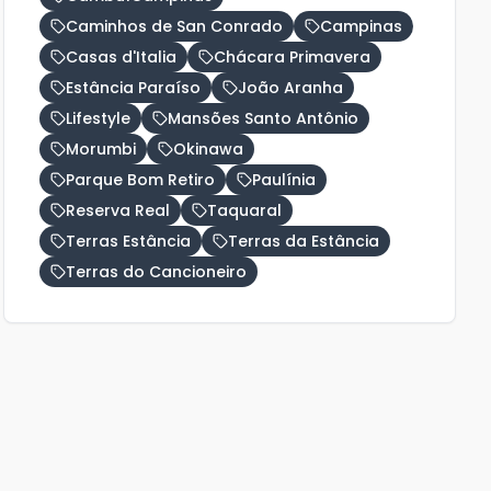
Caminhos de San Conrado
Campinas
Casas d'Italia
Chácara Primavera
Estância Paraíso
João Aranha
Lifestyle
Mansões Santo Antônio
Morumbi
Okinawa
Parque Bom Retiro
Paulínia
Reserva Real
Taquaral
Terras Estância
Terras da Estância
Terras do Cancioneiro