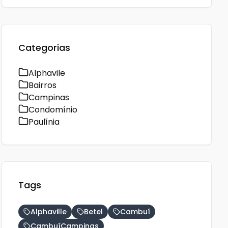
Categorias
Alphavile
Bairros
Campinas
Condomínio
Paulínia
Tags
Alphaville
Betel
Cambuí
CambuíCampinas