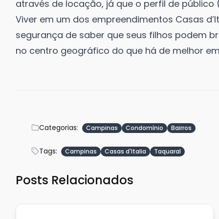
através de locação, já que o perfil de público (
Viver em um dos empreendimentos Casas d’Itali
segurança de saber que seus filhos podem brin
no centro geográfico do que há de melhor e
Categorias:
Campinas
Condomínio
Bairros
Tags:
Campinas
Casas d'Italia
Taquaral
Posts Relacionados