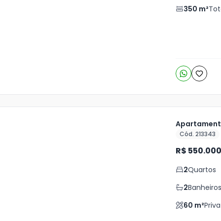
350
m²
Tot
4
o
s
Apartamento
Cód. 213343
ja
R$ 550.00
is
2
Quartos
8
o
s
2
Banheiro
60
m²
Priva