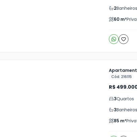
o
s
2
Banheiro
60
m²
Priva
Apartamento
Cód. 216115
ja
R$ 499.00
is
3
Quartos
3
o
s
3
Banheiro
85
m²
Priva