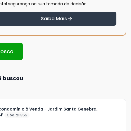
otal segurança na sua tomada de decisão.
Saiba Mais
nosco
ê buscou
condomínio à Venda - Jardim Santa Genebra,
SP
Cód. 211355