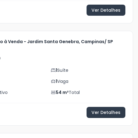
Ver Detalhes
 à Venda - Jardim Santa Genebra, Campinas/ SP
0
1
Suíte
s
1
Vaga
tivo
54
m²
Total
Ver Detalhes