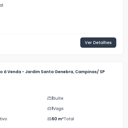
al
Ver Detalhes
 à Venda - Jardim Santa Genebra, Campinas/ SP
0
1
Suíte
s
1
Vaga
tivo
60
m²
Total