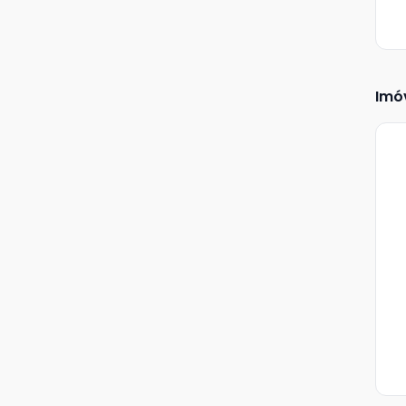
Imó
Ve
Ma
+
7
fot