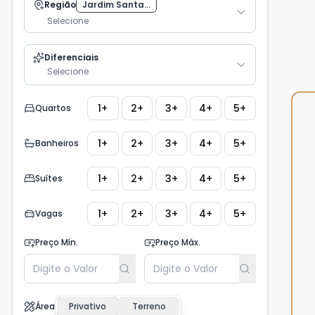
Região
Jardim Santa...
Selecione
Diferenciais
Selecione
1+
2+
3+
4+
5+
Quartos
1+
2+
3+
4+
5+
Banheiros
1+
2+
3+
4+
5+
Suítes
1+
2+
3+
4+
5+
Vagas
Preço Mín.
Preço Máx.
Área
Privativo
Terreno