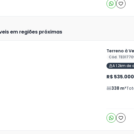
veis em regiões próximas
Terreno à V
Cód. TE01770
ja
A 1.2km de 
is
R$ 535.000
o
s
338
m²
Tot