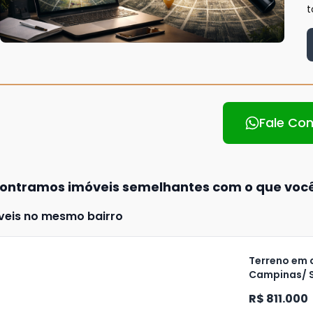
t
Fale Co
ontramos imóveis semelhantes com o que voc
veis no mesmo bairro
Terreno em 
Campinas/ 
ja
R$ 811.000
is