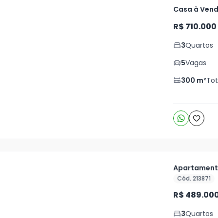
Casa à Vend
R$ 710.000
ja
is
3
Quartos
7
5
Vagas
o
s
300
m²
Tot
Apartamento
Cód. 213871
ja
R$ 489.00
is
3
Quartos
7