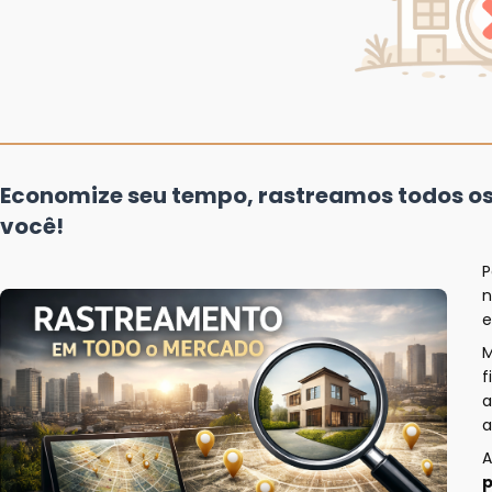
Economize seu tempo, rastreamos todos o
você!
P
n
e
f
a
a
A
p