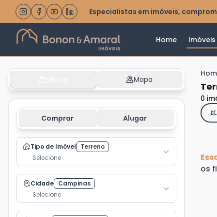
Especialistas em imóveis, comprom
Home
Imóveis
Hom
Vitrine
Mapa
Ter
0 im
Comprar
Alugar
Tipo de Imóvel
Terreno
Ess
Selecione
os f
Cidade
Campinas
Selecione