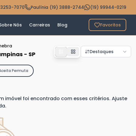
 3253-7070
Paulínia (19) 3888-2744
(19) 99944-0219
Sobre Nós
Carreiras
Blog
Favoritos
nebra
Destaques
ampinas - SP
Aceita Permuta
imóvel foi encontrado com esses critérios. Ajuste
da.