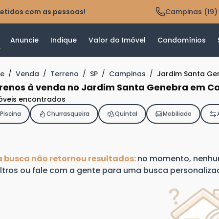
etidos com as pessoas!
Campinas (19)
Anuncie
Indique
Valor do Imóvel
Condomínios
e
/
Venda
/
Terreno
/
SP
/
Campinas
/
Jardim Santa Ge
renos à venda no Jardim Santa Genebra em C
óveis encontrados
Piscina
Churrasqueira
Quintal
Mobiliado
a busca não retornou resultados:
no momento, nenhum 
iltros ou fale com a gente para uma busca personaliza