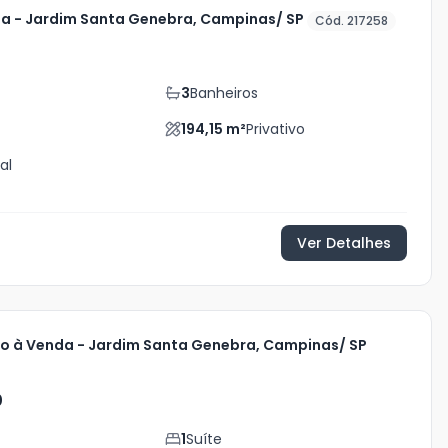
a - Jardim Santa Genebra, Campinas/ SP
Cód. 217258
3
Banheiros
194,15
m²
Privativo
al
Ver Detalhes
 à Venda - Jardim Santa Genebra, Campinas/ SP
0
1
Suíte