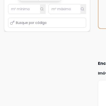
Enc
Imó
Ve
Ma