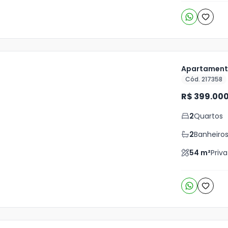
Apartamento
Cód. 217358
ja
R$ 399.00
is
2
Quartos
o
s
2
Banheiro
54
m²
Priva