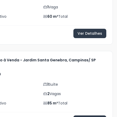
s
1
Vaga
tivo
60
m²
Total
Ver Detalhes
 à Venda - Jardim Santa Genebra, Campinas/ SP
0
1
Suíte
s
2
Vagas
tivo
85
m²
Total