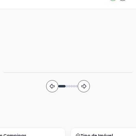
Viver no Taquaral: O Equilíbrio Perfeito entre
Natureza e Conveniência em Campinas
19/06/2026
1 min
Bairros +2
em Campinas
Tipo de Imóvel