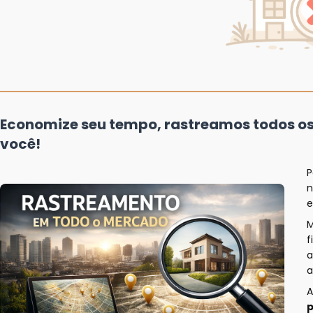
Economize seu tempo, rastreamos todos o
você!
P
n
e
f
a
a
A
p