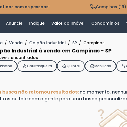
etidos com as pessoas!
Campinas (19)
Anuncie
Indique
Valor do Imóvel
Condomínios
e
/
Venda
/
Galpão Industrial
/
SP
/
Campinas
pão Industrial à venda em Campinas - SP
óveis encontrados
Piscina
Churrasqueira
Quintal
Mobiliado
a busca não retornou resultados:
no momento, nenhum 
iltros ou fale com a gente para uma busca personaliza