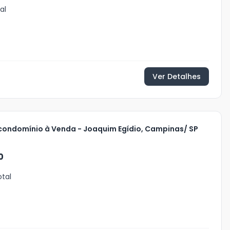
al
Ver Detalhes
condomínio à Venda - Joaquim Egídio, Campinas/ SP
0
otal