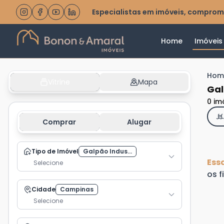
Especialistas em imóveis, comprom
Home
Imóveis
Hom
Vitrine
Mapa
Gal
0 im
Comprar
Alugar
Tipo de Imóvel
Galpão Indus...
Ess
Selecione
os f
Cidade
Campinas
Selecione