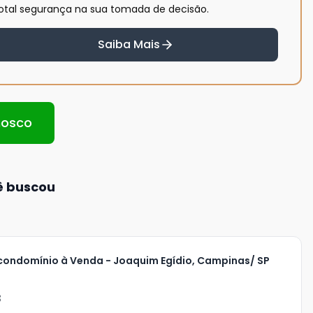
otal segurança na sua tomada de decisão.
Saiba Mais
nosco
ê buscou
condomínio à Venda - Joaquim Egídio, Campinas/ SP
8