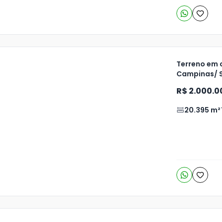
Terreno em c
Campinas/ 
ja
R$ 2.000.0
is
20.395
m²
4
o
s