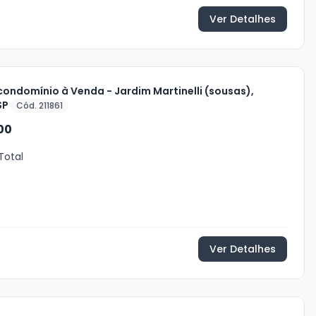
Ver Detalhes
ondomínio à Venda - Jardim Martinelli (sousas),
SP
Cód. 211861
00
Total
Ver Detalhes