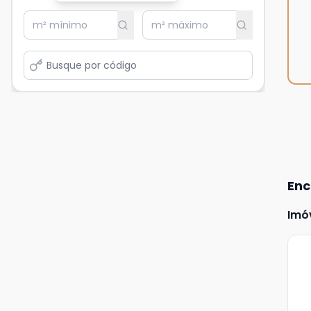
Enc
Imó