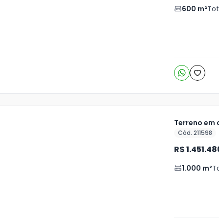
600
m²
Tot
Terreno em 
Cód. 211598
R$ 1.451.48
1.000
m²
T