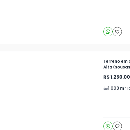
Terreno em 
Alta (sousa
ja
R$ 1.250.0
is
1.000
m²
T
o
s