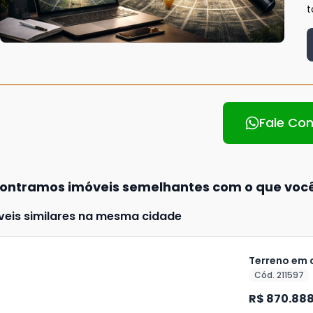
t
Fale Co
ontramos imóveis semelhantes com o que voc
veis similares na mesma cidade
Terreno em 
Cód. 211597
R$ 870.88