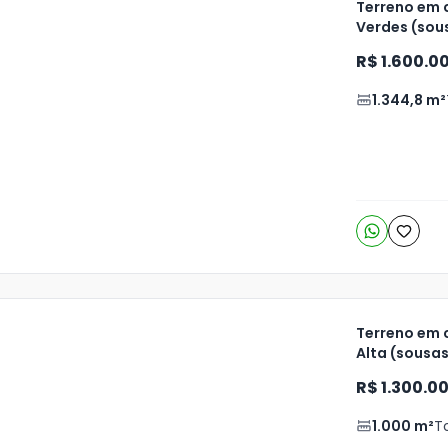
Terreno em 
Verdes (sou
ja
R$ 1.600.0
is
1.344,8
m²
o
s
Terreno em 
Alta (sousa
R$ 1.300.0
1.000
m²
T