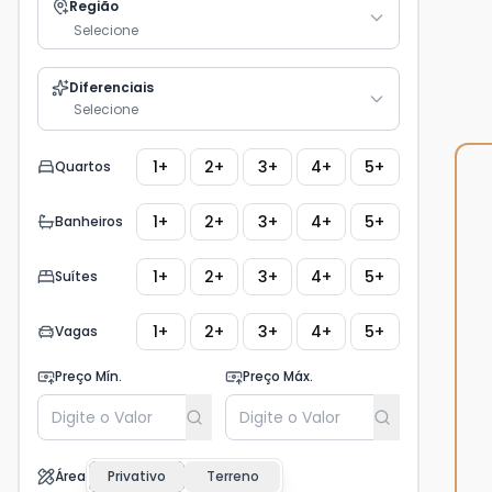
Região
Selecione
Diferenciais
Selecione
1+
2+
3+
4+
5+
Quartos
1+
2+
3+
4+
5+
Banheiros
1+
2+
3+
4+
5+
Suítes
1+
2+
3+
4+
5+
Vagas
Preço Mín.
Preço Máx.
Área
Privativo
Terreno