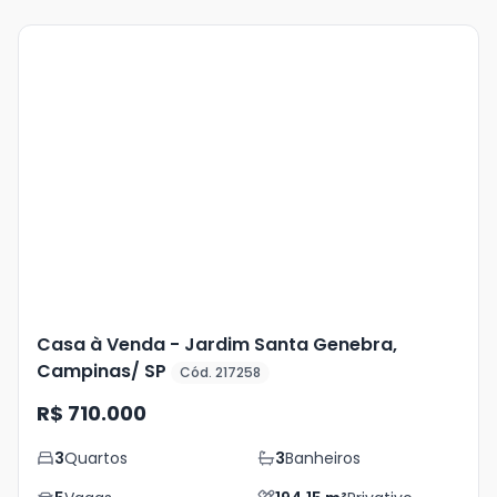
Veja
Mais
+
27
foto
s
Casa à Venda - Jardim Santa Genebra,
Campinas/ SP
Cód. 217258
R$ 710.000
3
Quartos
3
Banheiros