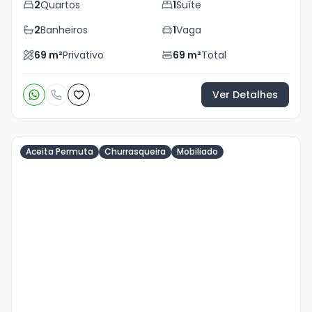
2
Quartos
1
Suíte
2
Banheiros
1
Vaga
69
m²
Privativo
69
m²
Total
Ver Detalhes
Aceita Permuta
Churrasqueira
Mobiliado
Veja
Mais
+
22
foto
s