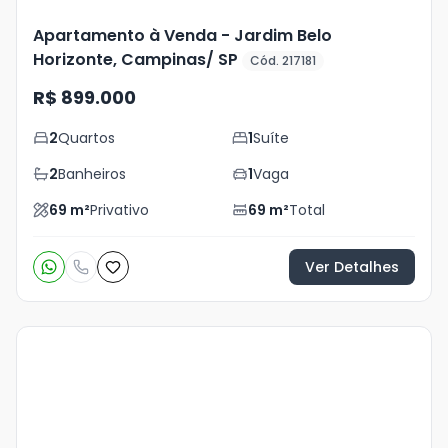
Apartamento à Venda - Jardim Belo
Horizonte, Campinas/ SP
Cód. 217181
R$ 899.000
2
Quartos
1
Suíte
2
Banheiros
1
Vaga
69
m²
Privativo
69
m²
Total
Ver Detalhes
Veja
Mais