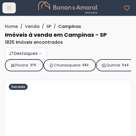
Abrir menu
Home
/
Venda
/
SP
/
Campinas
Imóveis à venda em Campinas - SP
1835 imóveis encontrados
Destaques
Piscina
Churrasqueira
Quintal
375
582
543
Sacada
Veja
Mais
+
6
foto
s