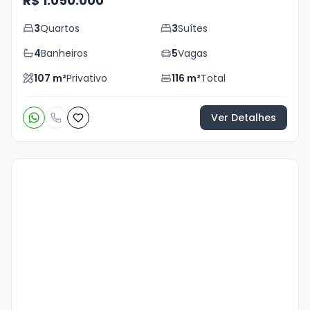
R$ 1.050.000
3
Quartos
3
Suítes
4
Banheiros
5
Vagas
107
m²
Privativo
116
m²
Total
Ver Detalhes
Veja
Mais
+
23
foto
s