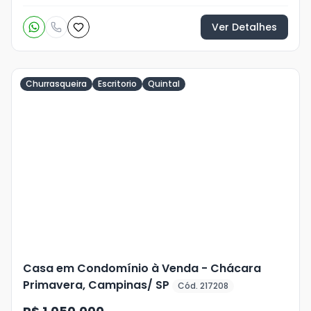
Ver Detalhes
Churrasqueira
Escritorio
Quintal
Veja
Mais
+
28
foto
s
Casa em Condomínio à Venda - Chácara
Primavera, Campinas/ SP
Cód. 217208