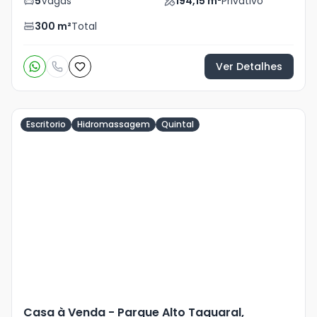
5
Vagas
194,15
m²
Privativo
300
m²
Total
Ver Detalhes
Escritorio
Hidromassagem
Quintal
Veja
Mais
+
37
foto
s
Casa à Venda - Parque Alto Taquaral,