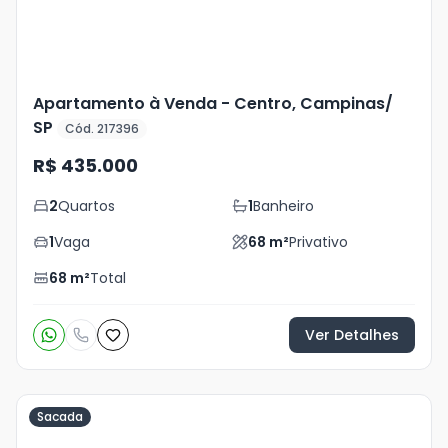
Apartamento à Venda - Centro, Campinas/
SP
Cód. 217396
R$ 435.000
2
Quartos
1
Banheiro
1
Vaga
68
m²
Privativo
68
m²
Total
Ver Detalhes
Sacada