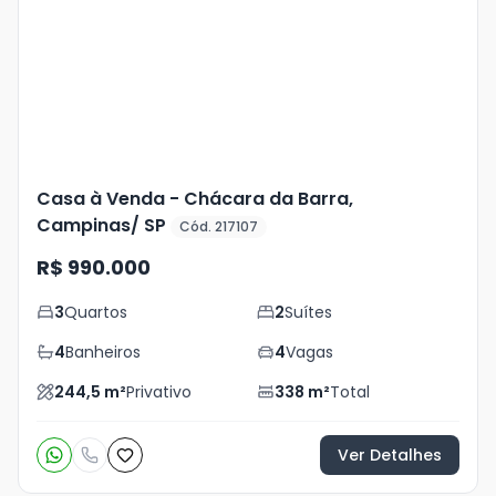
+
33
foto
s
Casa à Venda - Chácara da Barra,
Campinas/ SP
Cód. 217107
R$ 990.000
3
Quartos
2
Suítes
4
Banheiros
4
Vagas
244,5
m²
Privativo
338
m²
Total
Ver Detalhes