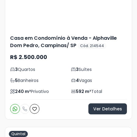
Casa em Condomínio à Venda - Alphaville
Dom Pedro, Campinas/ SP
Cód. 214544
R$ 2.500.000
3
Quartos
3
Suítes
5
Banheiros
4
Vagas
240
m²
Privativo
592
m²
Total
Ver Detalhes
Quintal