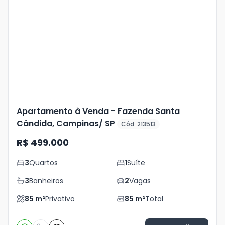
Veja
Mais
+
45
foto
s
Apartamento à Venda - Fazenda Santa
Cândida, Campinas/ SP
Cód. 213513
R$ 499.000
3
Quartos
1
Suíte
3
Banheiros
2
Vagas
85
m²
Privativo
85
m²
Total