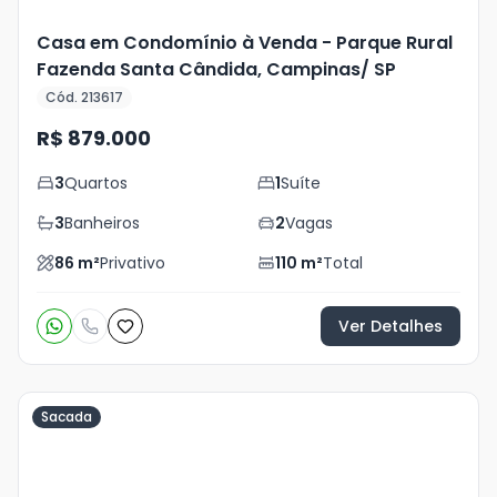
Casa em Condomínio à Venda - Parque Rural
Fazenda Santa Cândida, Campinas/ SP
Cód. 213617
R$ 879.000
3
Quartos
1
Suíte
3
Banheiros
2
Vagas
86
m²
Privativo
110
m²
Total
Ver Detalhes
Sacada
Veja