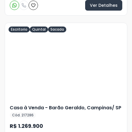
Ver Detalhes
Escritorio
Quintal
Sacada
Veja
Mais
+
40
foto
s
Casa à Venda - Barão Geraldo, Campinas/ SP
Cód. 217286
R$ 1.269.900