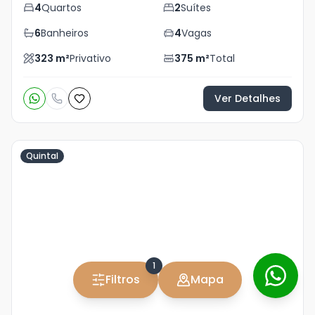
4
Quartos
2
Suítes
6
Banheiros
4
Vagas
323
m²
Privativo
375
m²
Total
Ver Detalhes
Quintal
Veja
Mais
+
19
foto
s
1
Filtros
Mapa