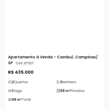
Veja
Mais
+
5
foto
s
Apartamento à Venda - Cambuí, Campinas/
SP
Cód. 217327
R$ 435.000
2
Quartos
1
Banheiro
1
Vaga
68
m²
Privativo
68
m²
Total