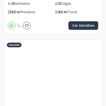
2
Banheiros
2
Vagas
62
m²
Privativo
62
m²
Total
Ver Detalhes
Sacada
Veja
Mais
+
29
foto
s