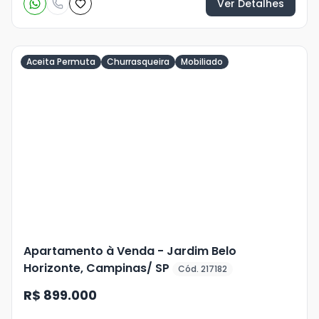
Ver Detalhes
Aceita Permuta
Churrasqueira
Mobiliado
Veja
Mais
+
22
foto
s
Apartamento à Venda - Jardim Belo
Horizonte, Campinas/ SP
Cód. 217182
R$ 899.000