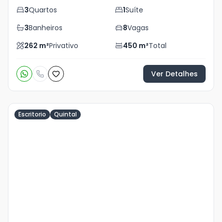
3
Quartos
1
Suíte
3
Banheiros
8
Vagas
262
m²
Privativo
450
m²
Total
Ver Detalhes
Escritorio
Quintal
Veja
Mais
+
29
foto
s