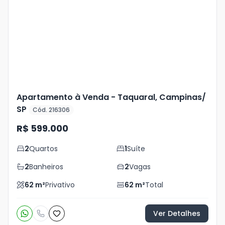
Mais
+
31
foto
s
Apartamento à Venda - Taquaral, Campinas/
SP
Cód. 216306
R$ 599.000
2
Quartos
1
Suíte
2
Banheiros
2
Vagas
62
m²
Privativo
62
m²
Total
Ver Detalhes