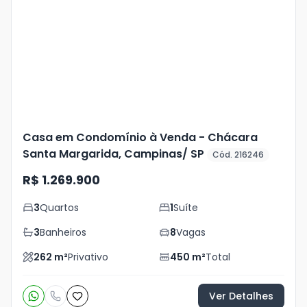
Mais
+
45
foto
s
Casa em Condomínio à Venda - Chácara
Santa Margarida, Campinas/ SP
Cód. 216246
R$ 1.269.900
3
Quartos
1
Suíte
3
Banheiros
8
Vagas
262
m²
Privativo
450
m²
Total
Ver Detalhes