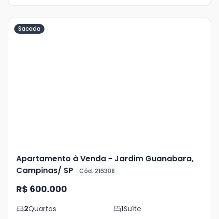
Sacada
Veja
Mais
+
31
foto
s
Apartamento à Venda - Jardim Guanabara,
Campinas/ SP
Cód. 216308
R$ 600.000
2
Quartos
1
Suíte