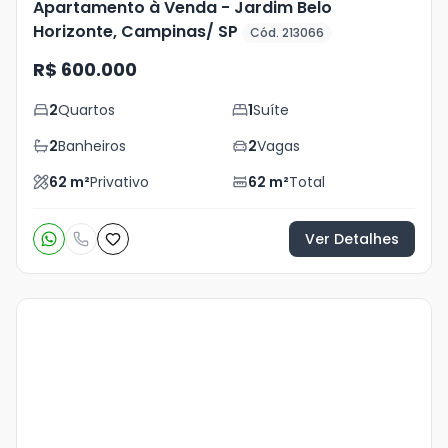
Apartamento à Venda - Jardim Belo
Horizonte, Campinas/ SP
Cód. 213066
R$ 600.000
2
Quartos
1
Suíte
2
Banheiros
2
Vagas
62
m²
Privativo
62
m²
Total
Ver Detalhes
Veja
Mais
+
5