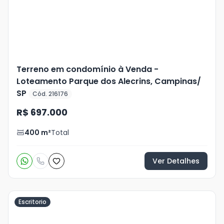
foto
s
Terreno em condomínio à Venda -
Loteamento Parque dos Alecrins, Campinas/
SP
Cód. 216176
R$ 697.000
400
m²
Total
Ver Detalhes
Escritorio