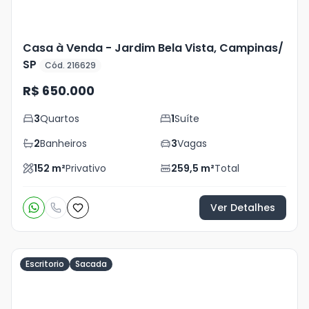
Casa à Venda - Jardim Bela Vista, Campinas/
SP
Cód. 216629
R$ 650.000
3
Quartos
1
Suíte
2
Banheiros
3
Vagas
152
m²
Privativo
259,5
m²
Total
Ver Detalhes
Escritorio
Sacada
Veja