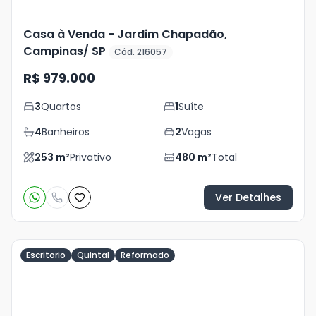
Casa à Venda - Jardim Chapadão,
Campinas/ SP
Cód. 216057
R$ 979.000
3
Quartos
1
Suíte
4
Banheiros
2
Vagas
253
m²
Privativo
480
m²
Total
Ver Detalhes
Escritorio
Quintal
Reformado
Veja
Mais