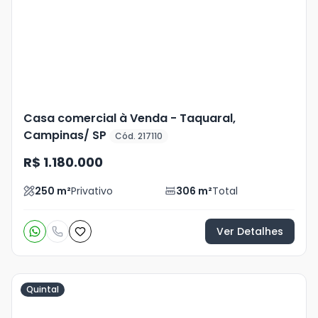
+
20
foto
s
Casa comercial à Venda - Taquaral,
Campinas/ SP
Cód. 217110
R$ 1.180.000
250
m²
Privativo
306
m²
Total
Ver Detalhes
Quintal