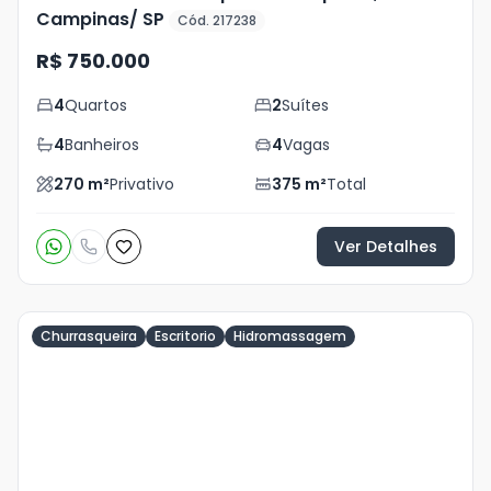
Campinas/ SP
Cód. 217238
R$ 750.000
4
Quartos
2
Suítes
4
Banheiros
4
Vagas
270
m²
Privativo
375
m²
Total
Ver Detalhes
Churrasqueira
Escritorio
Hidromassagem
Veja
Mais
+
37
foto
s