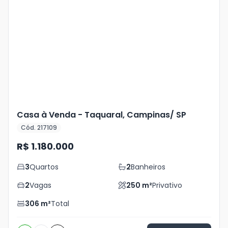
Veja
Mais
+
21
foto
s
Casa à Venda - Taquaral, Campinas/ SP
Cód. 217109
R$ 1.180.000
3
Quartos
2
Banheiros
2
Vagas
250
m²
Privativo
306
m²
Total