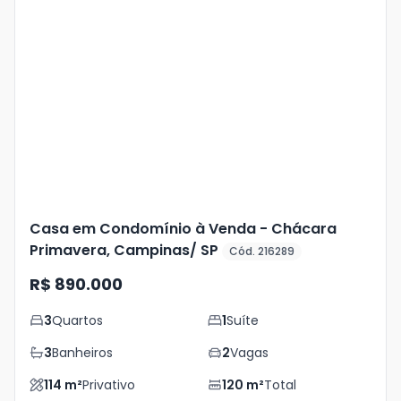
Veja
Mais
+
29
foto
s
Casa em Condomínio à Venda - Chácara
Primavera, Campinas/ SP
Cód. 216289
R$ 890.000
3
Quartos
1
Suíte
3
Banheiros
2
Vagas
114
m²
Privativo
120
m²
Total