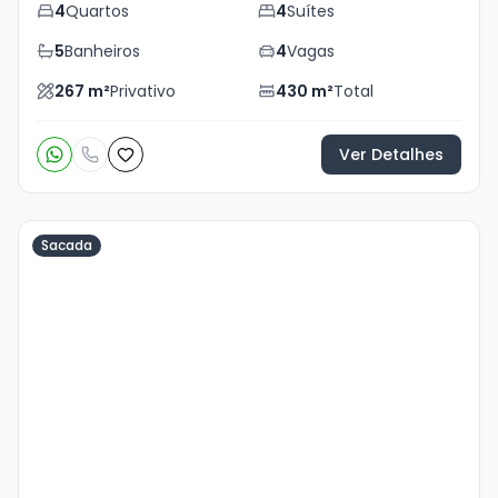
4
Quartos
4
Suítes
5
Banheiros
4
Vagas
267
m²
Privativo
430
m²
Total
Ver Detalhes
Sacada
Veja
Mais
+
20
foto
s