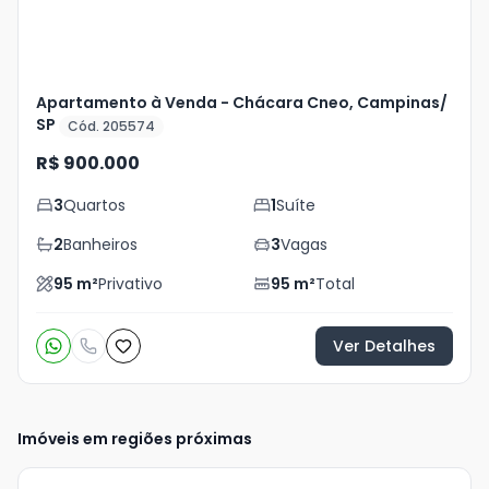
Apartamento à Venda - Chácara Cneo, Campinas/
SP
Cód. 205574
R$ 900.000
3
Quartos
1
Suíte
2
Banheiros
3
Vagas
95
m²
Privativo
95
m²
Total
Ver Detalhes
Imóveis em regiões próximas