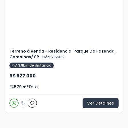
+
12
foto
s
Terreno à Venda - Residencial Parque Da Fazenda,
Campinas/ SP
Cód. 216506
A 3.8km de distância
R$ 527.000
579
m²
Total
Ver Detalhes