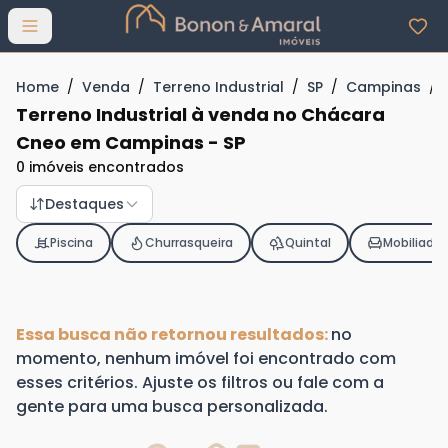
Abrir menu
Home
/
Venda
/
Terreno Industrial
/
SP
/
Campinas
/
Terreno Industrial à venda no Chácara
Cneo em Campinas - SP
0 imóveis encontrados
Destaques
Piscina
Churrasqueira
Quintal
Mobiliado
Essa busca não retornou resultados:
no
momento, nenhum imóvel foi encontrado com
esses critérios. Ajuste os filtros ou fale com a
gente para uma busca personalizada.