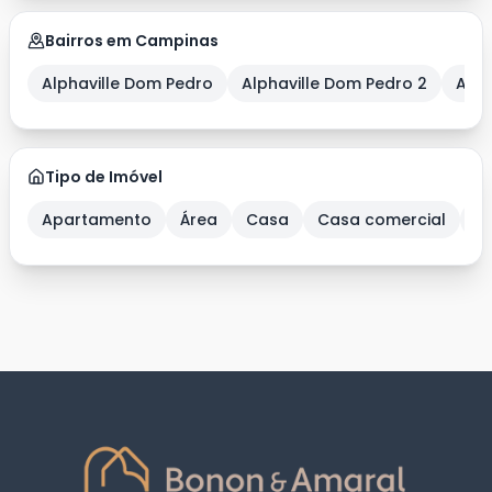
Bairros em Campinas
Alphaville Dom Pedro
Alphaville Dom Pedro 2
Alph
Tipo de Imóvel
Apartamento
Área
Casa
Casa comercial
C