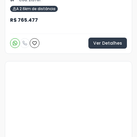
A 2.6km de distância
R$ 765.477
Ver Detalhes
Veja
Mais
+
17
foto
s