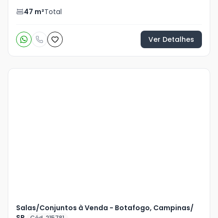
47
m²
Total
Ver Detalhes
Veja
Mais
+
3
foto
s
Salas/Conjuntos à Venda - Botafogo, Campinas/
SP
Cód. 215781