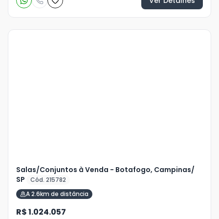
Ver Detalhes
Veja
Mais
+
3
foto
s
Salas/Conjuntos à Venda - Botafogo, Campinas/
SP
Cód. 215782
A 2.6km de distância
R$ 1.024.057