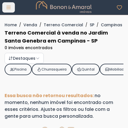
Abrir menu
Home
/
Venda
/
Terreno Comercial
/
SP
/
Campinas
/
Terreno Comercial à venda no Jardim
Santa Genebra em Campinas - SP
0 imóveis encontrados
Destaques
Piscina
Churrasqueira
Quintal
Mobiliado
Essa busca não retornou resultados:
no
momento, nenhum imóvel foi encontrado com
esses critérios. Ajuste os filtros ou fale com a
gente para uma busca personalizada.