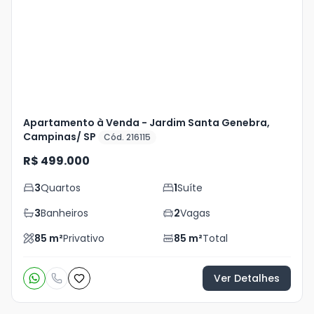
+
53
foto
s
Apartamento à Venda - Jardim Santa Genebra,
Campinas/ SP
Cód. 216115
R$ 499.000
3
Quartos
1
Suíte
3
Banheiros
2
Vagas
85
m²
Privativo
85
m²
Total
Ver Detalhes