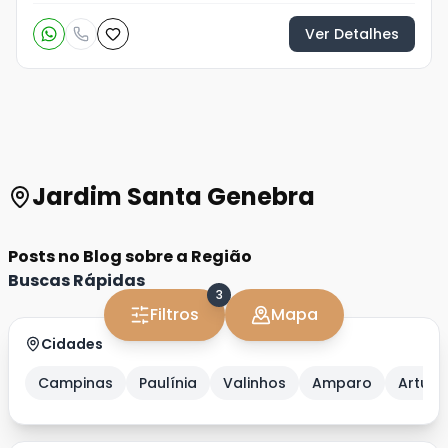
Ver Detalhes
Jardim Santa Genebra
Posts no Blog sobre a Região
Buscas Rápidas
3
Filtros
Mapa
Cidades
Campinas
Paulínia
Valinhos
Amparo
Artur 