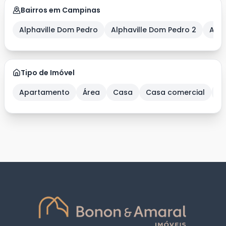
Bairros em Campinas
Alphaville Dom Pedro
Alphaville Dom Pedro 2
Alph
Tipo de Imóvel
Apartamento
Área
Casa
Casa comercial
C