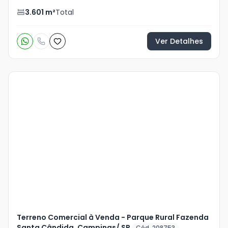
3.601
m²
Total
Ver Detalhes
Veja
Mais
+
5
foto
s
Terreno Comercial à Venda - Parque Rural Fazenda
Santa Cândida, Campinas/ SP
Cód. 208753