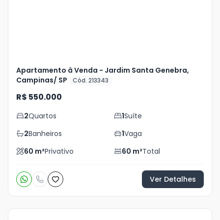
foto
s
Apartamento à Venda - Jardim Santa Genebra,
Campinas/ SP
Cód. 213343
R$ 550.000
2
Quartos
1
Suíte
2
Banheiros
1
Vaga
60
m²
Privativo
60
m²
Total
Ver Detalhes