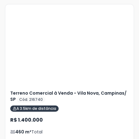
Veja
Mais
+
2
foto
s
Terreno Comercial à Venda - Vila Nova, Campinas/
SP
Cód. 216740
A 3.5km de distância
R$ 1.400.000
460
m²
Total