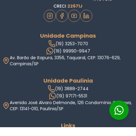
CRECI
22671J
Unidade Campinas
(19) 3253-7070
(19) 99990-9947
Av. Barão de Itapura, 3356, Taquaral, CEP: 13076-629,
Campinas/SP
Unidade Paulínia
(19) 3888-2744
(19) 97171-5531
Avenida José Alvaro Delmonde, 126 Condomínio Okinawa,
CEP: 13141-010, Paulínia/SP
Links
Home
Imóveis