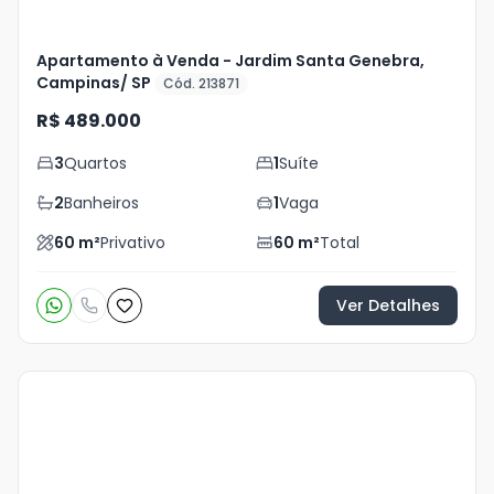
Apartamento à Venda - Jardim Santa Genebra,
Campinas/ SP
Cód. 213871
R$ 489.000
3
Quartos
1
Suíte
2
Banheiros
1
Vaga
60
m²
Privativo
60
m²
Total
Ver Detalhes
Veja
Mais