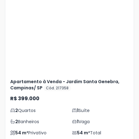
Veja
Mais
+
8
foto
s
Apartamento à Venda - Jardim Santa Genebra,
Campinas/ SP
Cód. 217358
R$ 399.000
2
Quartos
1
Suíte
2
Banheiros
1
Vaga
54
m²
Privativo
54
m²
Total