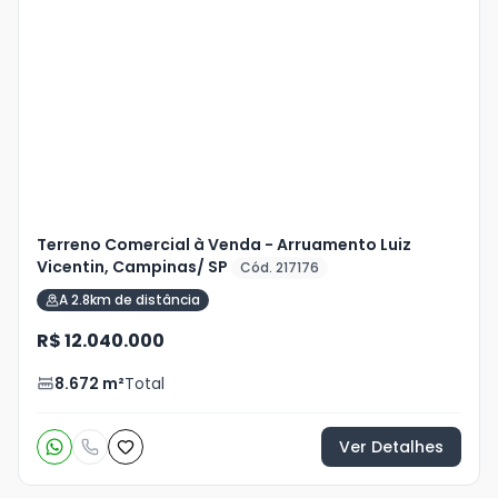
Veja
Mais
+
17
foto
s
Terreno Comercial à Venda - Arruamento Luiz
Vicentin, Campinas/ SP
Cód. 217176
A 2.8km de distância
R$ 12.040.000
8.672
m²
Total
Ver Detalhes