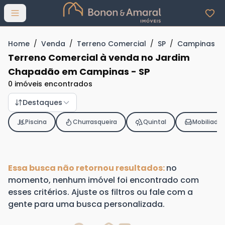
Abrir menu
Home
/
Venda
/
Terreno Comercial
/
SP
/
Campinas
/
Terreno Comercial à venda no Jardim
Chapadão em Campinas - SP
0 imóveis encontrados
Destaques
Piscina
Churrasqueira
Quintal
Mobiliado
Essa busca não retornou resultados:
no
momento, nenhum imóvel foi encontrado com
esses critérios. Ajuste os filtros ou fale com a
gente para uma busca personalizada.