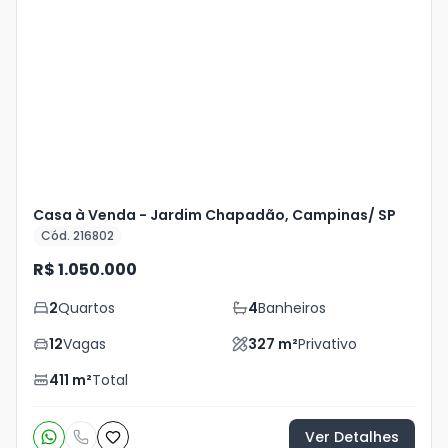
Veja
Mais
+
10
foto
s
Casa à Venda - Jardim Chapadão, Campinas/ SP
Cód. 216802
R$ 1.050.000
2
Quartos
4
Banheiros
12
Vagas
327
m²
Privativo
411
m²
Total
Ver Detalhes