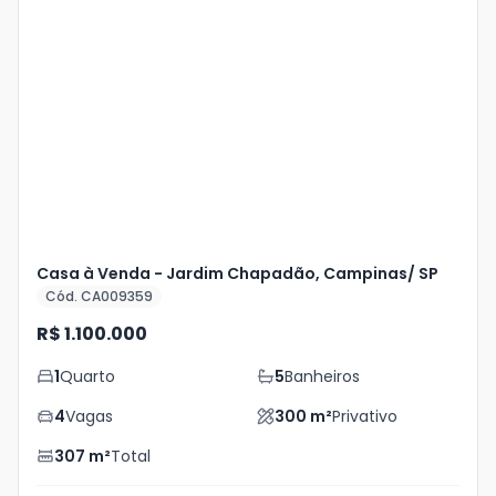
Veja
Mais
+
15
foto
s
Casa à Venda - Jardim Chapadão, Campinas/ SP
Cód. CA009359
R$ 1.100.000
1
Quarto
5
Banheiros
4
Vagas
300
m²
Privativo
307
m²
Total