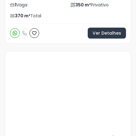
1
Vaga
350
m²
Privativo
370
m²
Total
Ver Detalhes
Veja
Mais
+
17
foto
s