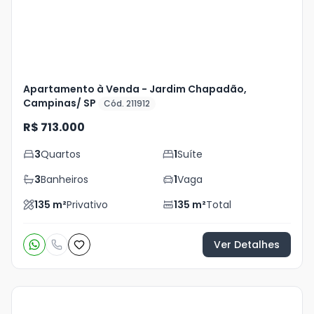
Apartamento à Venda - Jardim Chapadão,
Campinas/ SP
Cód. 211912
R$ 713.000
3
Quartos
1
Suíte
3
Banheiros
1
Vaga
135
m²
Privativo
135
m²
Total
Ver Detalhes