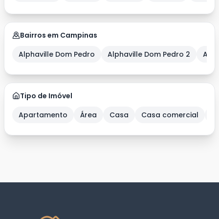
Bairros em Campinas
Alphaville Dom Pedro
Alphaville Dom Pedro 2
Alph
Tipo de Imóvel
Apartamento
Área
Casa
Casa comercial
C