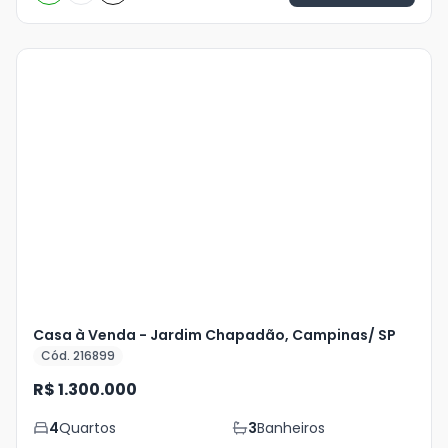
Veja
Mais
+
26
foto
s
Casa à Venda - Jardim Chapadão, Campinas/ SP
Cód. 216899
R$ 1.300.000
4
Quartos
3
Banheiros