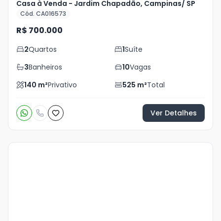
Casa à Venda - Jardim Chapadão, Campinas/ SP
Cód. CA016573
R$ 700.000
2
Quartos
1
Suíte
3
Banheiros
10
Vagas
140
m²
Privativo
525
m²
Total
Ver Detalhes
Veja
Mais
+
20
foto
s