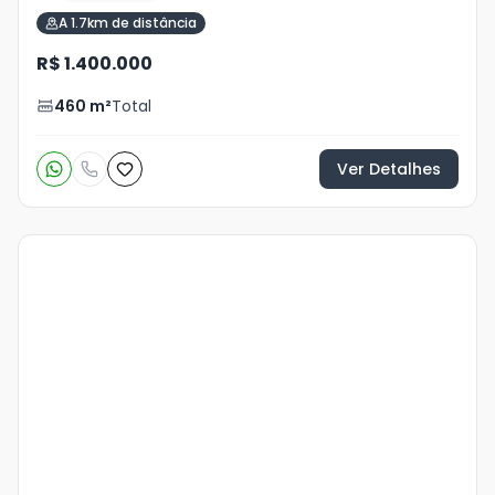
A 1.7km de distância
R$ 1.400.000
460
m²
Total
Ver Detalhes
Veja
Mais
+
15
foto
s