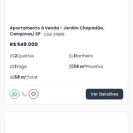
Apartamento à Venda - Jardim Chapadão,
Campinas/ SP
Cód. 211835
R$ 549.000
2
Quartos
1
Banheiro
1
Vaga
58
m²
Privativo
58
m²
Total
Ver Detalhes