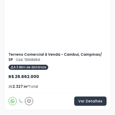
Mais
+
4
foto
s
Terreno Comercial à Venda - Cambuí, Campinas/
SP
Cód. TE006364
A 3.8km de distância
R$ 26.662.000
2.327
m²
Total
Ver Detalhes