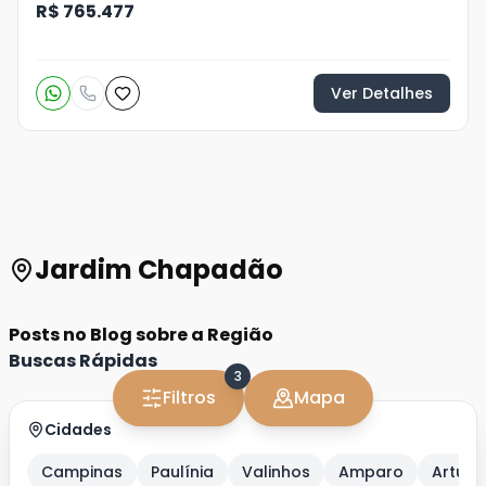
R$ 765.477
Ver Detalhes
Jardim Chapadão
Posts no Blog sobre a Região
Buscas Rápidas
3
Filtros
Mapa
Cidades
Campinas
Paulínia
Valinhos
Amparo
Artur 