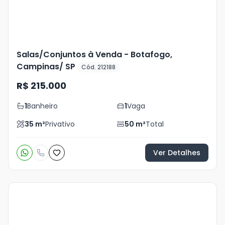
Salas/Conjuntos à Venda - Botafogo,
Campinas/ SP
Cód. 212188
R$ 215.000
1
Banheiro
1
Vaga
35
m²
Privativo
50
m²
Total
Ver Detalhes
Veja