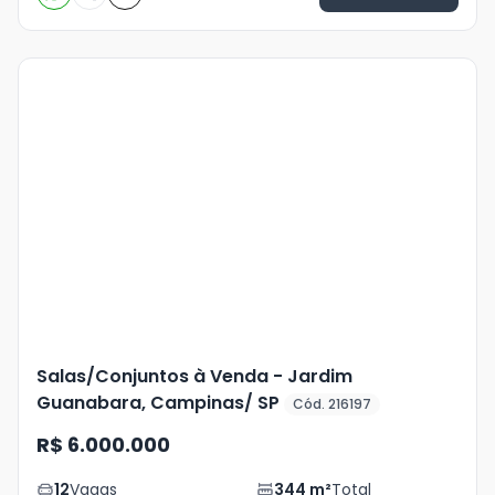
Veja
Mais
+
24
foto
s
Salas/Conjuntos à Venda - Jardim
Guanabara, Campinas/ SP
Cód. 216197
R$ 6.000.000
12
Vagas
344
m²
Total