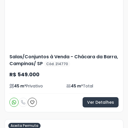
Mais
+
3
foto
s
Salas/Conjuntos à Venda - Chácara da Barra,
Campinas/ SP
Cód. 214770
R$ 549.000
45
m²
Privativo
45
m²
Total
Ver Detalhes
Aceita Permuta