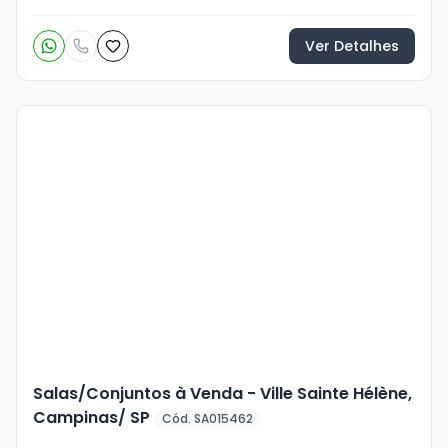
Ver Detalhes
Veja
Mais
+
14
foto
s
Salas/Conjuntos à Venda - Ville Sainte Hélène,
Campinas/ SP
Cód. SA015462