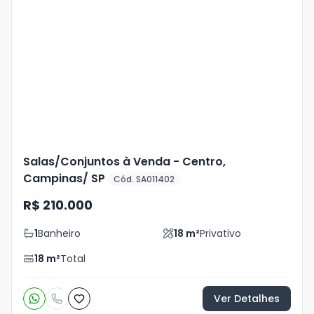
Veja
Mais
+
5
foto
s
Salas/Conjuntos à Venda - Centro,
Campinas/ SP
Cód. SA011402
R$ 210.000
1
Banheiro
18
m²
Privativo
18
m²
Total
Ver Detalhes