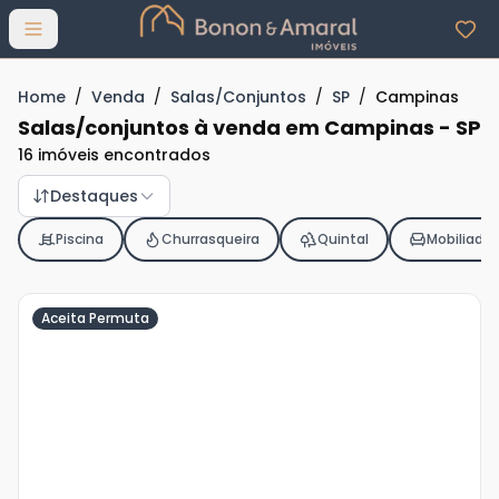
Abrir menu
Home
/
Venda
/
Salas/Conjuntos
/
SP
/
Campinas
Salas/conjuntos à venda em Campinas - SP
16 imóveis encontrados
Destaques
Piscina
Churrasqueira
Quintal
Mobiliado
Aceita Permuta
Veja
Mais
+
23
foto
s