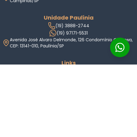
Campinas/SP
Unidade Paulínia
(19) 3888-2744
(19) 97171-5531
Avenida José Alvaro Delmonde, 126 Condomínio Okinawa,
CEP: 13141-010, Paulínia/SP
Links
Home
Imóveis
Condomínios
Anuncie
Indique
Valor do Imóvel
Sobre Nós
Carreiras
Blog
Termos de Uso
Política de Privacidade