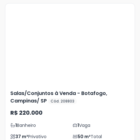
Veja
Mais
+
5
foto
s
Salas/Conjuntos à Venda - Botafogo,
Campinas/ SP
Cód. 208803
R$ 220.000
1
Banheiro
1
Vaga
37
m²
Privativo
50
m²
Total