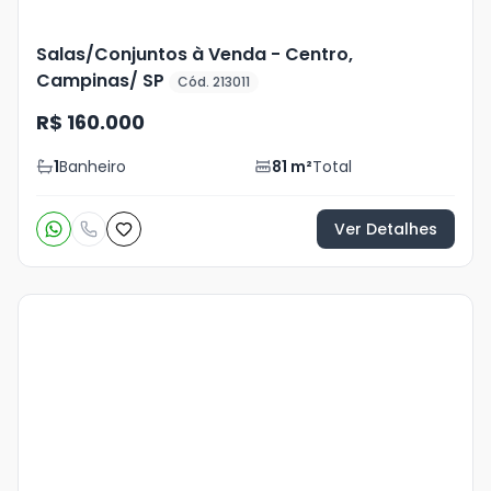
Salas/Conjuntos à Venda - Centro,
Campinas/ SP
Cód. 213011
R$ 160.000
1
Banheiro
81
m²
Total
Ver Detalhes
Veja
Mais
+
8
foto
s