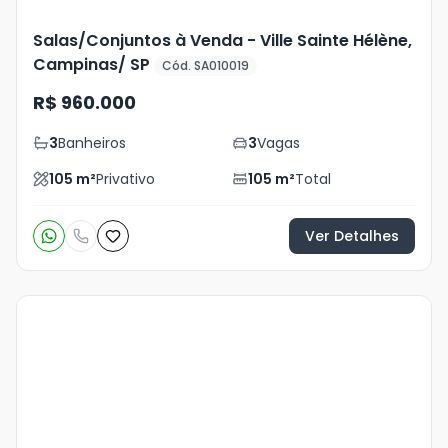
Salas/Conjuntos à Venda - Ville Sainte Hélène,
Campinas/ SP
Cód. SA010019
R$ 960.000
3
Banheiros
3
Vagas
105
m²
Privativo
105
m²
Total
Ver Detalhes
Veja
Mais
+
9
foto
s