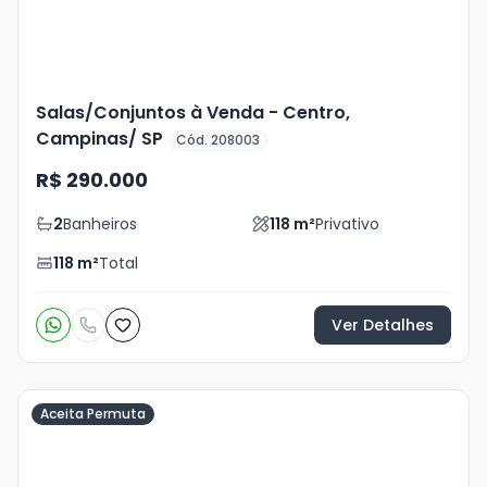
Salas/Conjuntos à Venda - Centro,
Campinas/ SP
Cód. 208003
R$ 290.000
2
Banheiros
118
m²
Privativo
118
m²
Total
Ver Detalhes
Aceita Permuta
Veja