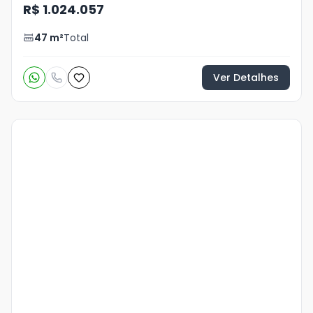
R$ 1.024.057
47
m²
Total
Ver Detalhes
Veja
Mais
+
3
foto
s