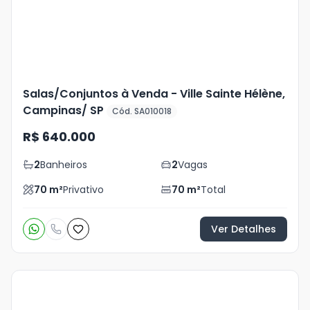
Salas/Conjuntos à Venda - Ville Sainte Hélène,
Campinas/ SP
Cód. SA010018
R$ 640.000
2
Banheiros
2
Vagas
70
m²
Privativo
70
m²
Total
Ver Detalhes