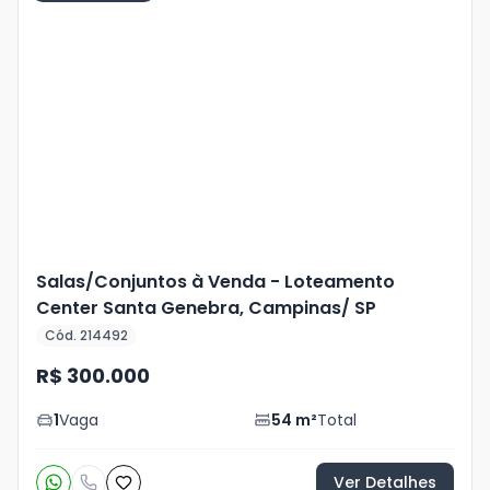
Veja
Mais
+
15
foto
s
Salas/Conjuntos à Venda - Loteamento
Center Santa Genebra, Campinas/ SP
Cód. 214492
R$ 300.000
1
Vaga
54
m²
Total
Ver Detalhes