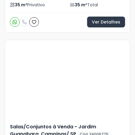
35
m²
Privativo
35
m²
Total
Ver Detalhes
Salas/Conjuntos à Venda - Jardim
Guanabara, Campinas/ SP
Cód. SA006775