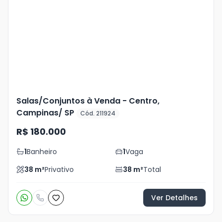
Mais
+
6
foto
s
Salas/Conjuntos à Venda - Centro,
Campinas/ SP
Cód. 211924
R$ 180.000
1
Banheiro
1
Vaga
38
m²
Privativo
38
m²
Total
Ver Detalhes