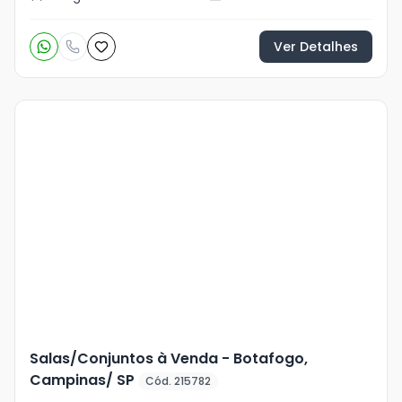
Ver Detalhes
Veja
Mais
+
3
foto
s
Salas/Conjuntos à Venda - Botafogo,
Campinas/ SP
Cód. 215782