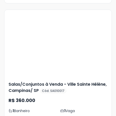
Veja
Mais
+
13
foto
s
Salas/Conjuntos à Venda - Ville Sainte Hélène,
Campinas/ SP
Cód. SA010017
R$ 360.000
1
Banheiro
1
Vaga