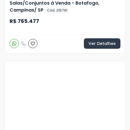
Salas/Conjuntos à Venda - Botafogo,
Campinas/ SP
Cód. 215781
R$ 765.477
Ver Detalhes
Veja
Mais
+
12
foto
s