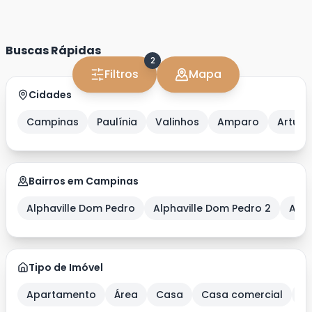
Buscas Rápidas
2
Filtros
Mapa
Cidades
Campinas
Paulínia
Valinhos
Amparo
Artur 
Bairros em Campinas
Alphaville Dom Pedro
Alphaville Dom Pedro 2
Alph
Tipo de Imóvel
Apartamento
Área
Casa
Casa comercial
C