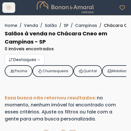
Abrir menu
Home
/
Venda
/
Salão
/
SP
/
Campinas
/
Chácara Cn
Salãos à venda no Chácara Cneo em
Campinas - SP
0 imóveis encontrados
Destaques
Piscina
Churrasqueira
Quintal
Mobiliado
Essa busca não retornou resultados:
no
momento, nenhum imóvel foi encontrado com
esses critérios. Ajuste os filtros ou fale com a
gente para uma busca personalizada.