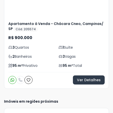
Apartamento à Venda - Chácara Cneo, Campinas/
SP
Cód. 205574
R$ 900.000
3
Quartos
1
Suíte
2
Banheiros
3
Vagas
95
m²
Privativo
95
m²
Total
Ver Detalhes
Imóveis em regiões próximas