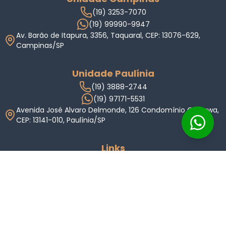
(19) 3253-7070
(19) 99990-9947
Av. Barão de Itapura, 3356, Taquaral, CEP: 13076-629,
Campinas/SP
Unidade Paulínia
(19) 3888-2744
(19) 97171-5531
Avenida José Alvaro Delmonde, 126 Condomínio Okinawa,
CEP: 13141-010, Paulínia/SP
Links
Home
Imóveis
Condomínios
Anuncie
Indique
Valor do Imóvel
Sobre Nós
Carreiras
Blog