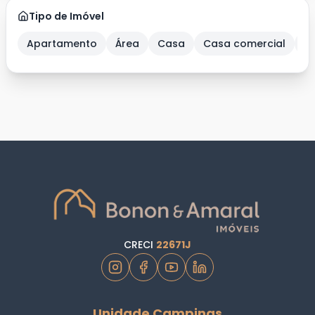
Tipo de Imóvel
Apartamento
Área
Casa
Casa comercial
C
CRECI
22671J
Unidade Campinas