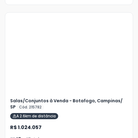
Veja
Mais
+
3
foto
s
Salas/Conjuntos à Venda - Botafogo, Campinas/
SP
Cód. 215782
A 2.6km de distância
R$ 1.024.057