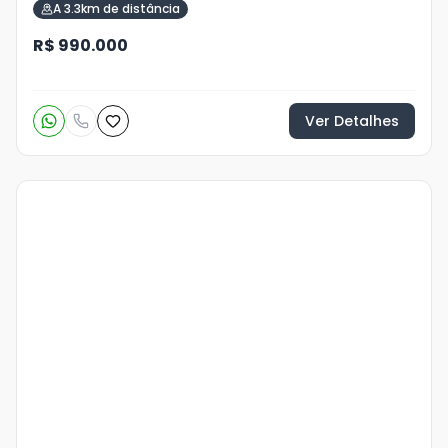
A 3.3km de distância
R$ 990.000
Ver Detalhes
Veja
Mais
+
2
foto
s