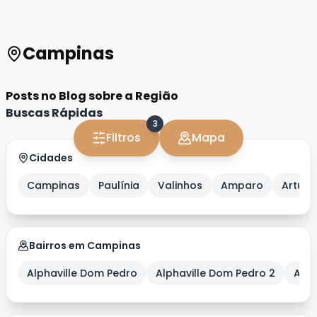
Campinas
Posts no Blog sobre a Região
Buscas Rápidas
3
Filtros
Mapa
Cidades
Campinas
Paulínia
Valinhos
Amparo
Artur 
Bairros em Campinas
Alphaville Dom Pedro
Alphaville Dom Pedro 2
Alph