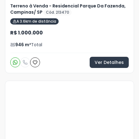
Terreno à Venda - Residencial Parque Da Fazenda,
Campinas/ SP
Cód. 213470
A 3.6km de distância
R$ 1.000.000
946
m²
Total
Ver Detalhes
Veja
Mais
+
12
foto
s