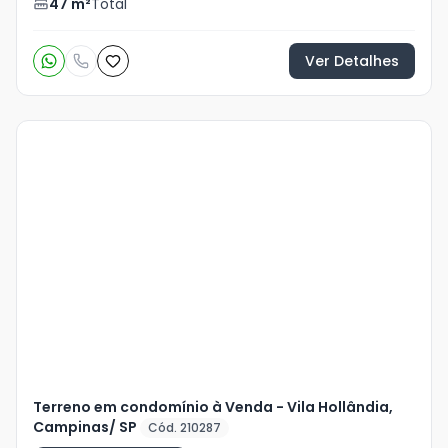
47
m²
Total
Ver Detalhes
Veja
Mais
+
17
foto
s
Terreno em condomínio à Venda - Vila Hollândia,
Campinas/ SP
Cód. 210287