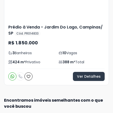
Prédio à Venda - Jardim Do Lago, Campinas/
SP
Cód. PR014833
R$ 1.850.000
3
Banheiros
10
Vagas
424
m²
Privativo
388
m²
Total
Ver Detalhes
Encontramos imóveis semelhantes com o que
você buscou