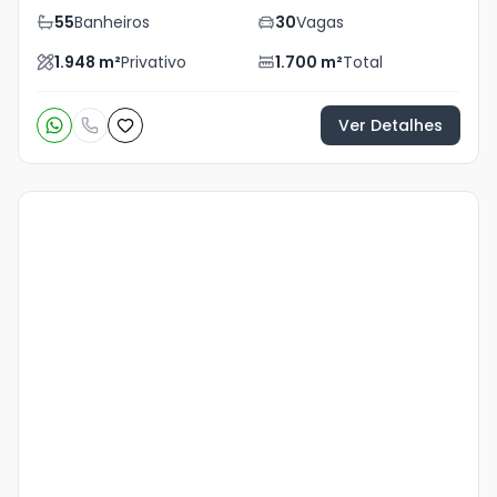
55
Banheiros
30
Vagas
1.948
m²
Privativo
1.700
m²
Total
Ver Detalhes