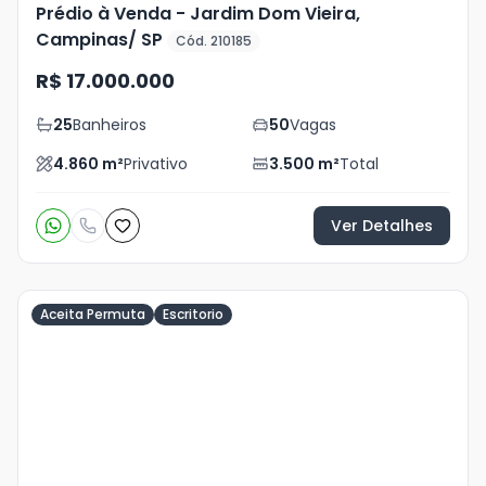
Prédio à Venda - Jardim Dom Vieira,
Campinas/ SP
Cód. 210185
R$ 17.000.000
25
Banheiros
50
Vagas
4.860
m²
Privativo
3.500
m²
Total
Ver Detalhes
Aceita Permuta
Escritorio
Veja
Mais
+
8
foto
s