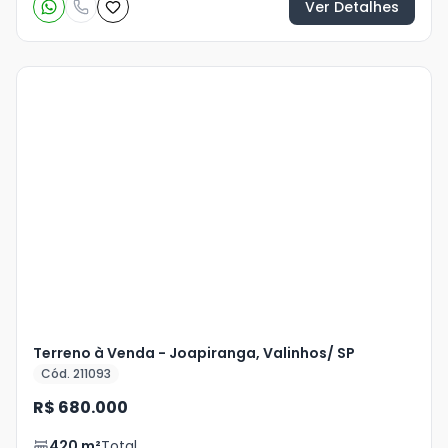
Ver Detalhes
Terreno à Venda - Joapiranga, Valinhos/ SP
Cód. 211093
R$ 680.000
420
m²
Total