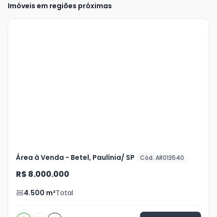
Imóveis em regiões próximas
Veja
Mais
+
2
foto
s
Área à Venda - Betel, Paulínia/ SP
Cód. AR013540
R$ 8.000.000
4.500
m²
Total