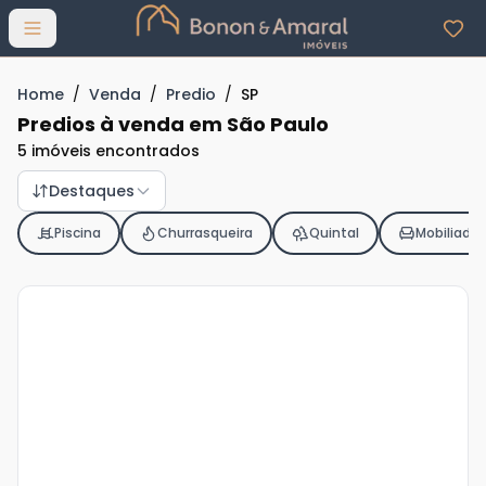
Abrir menu
Home
/
Venda
/
Predio
/
SP
Predios à venda em São Paulo
5 imóveis encontrados
Destaques
Piscina
Churrasqueira
Quintal
Mobiliado
Veja
Mais
+
3
foto
s