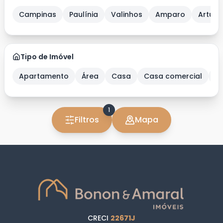
Campinas
Paulínia
Valinhos
Amparo
Artur 
Tipo de Imóvel
Apartamento
Área
Casa
Casa comercial
C
1
Filtros
Mapa
CRECI
22671J