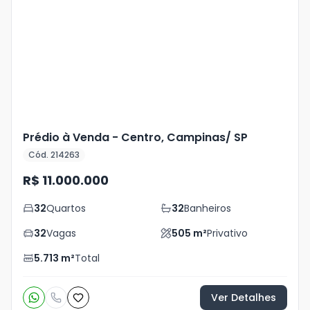
Mais
+
17
foto
s
Prédio à Venda - Centro, Campinas/ SP
Cód. 214263
R$ 11.000.000
32
Quartos
32
Banheiros
32
Vagas
505
m²
Privativo
5.713
m²
Total
Ver Detalhes