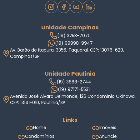
Unidade Campinas
(19) 3253-7070
(19) 99990-9947
Av. Barão de Itapura, 3356, Taquaral, CEP: 13076-629,
Campinas/SP
Unidade Paulínia
(19) 3888-2744
(19) 97171-5531
Avenida José Alvaro Delmonde, 126 Condomínio Okinawa,
CEP: 13141-010, Paulínia/SP
Links
Home
Imóveis
Condomínios
Anuncie