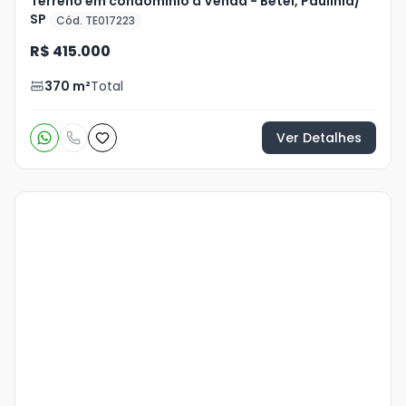
Terreno em condomínio à Venda - Betel, Paulínia/
SP
Cód. TE017223
R$ 415.000
370
m²
Total
Ver Detalhes
Veja
Mais
+
16
foto
s