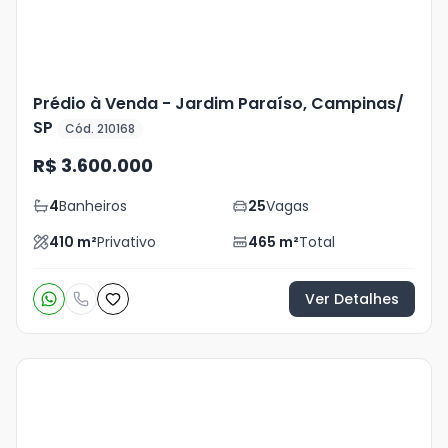
Prédio à Venda - Jardim Paraíso, Campinas/
SP
Cód. 210168
R$ 3.600.000
4
Banheiros
25
Vagas
410
m²
Privativo
465
m²
Total
Ver Detalhes
Veja