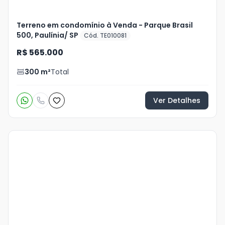
Terreno em condomínio à Venda - Parque Brasil
500, Paulínia/ SP
Cód. TE010081
R$ 565.000
300
m²
Total
Ver Detalhes
Veja
Mais
+
3
foto
s