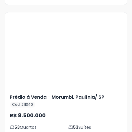
Veja
Mais
+
43
foto
s
Prédio à Venda - Morumbi, Paulínia/ SP
Cód. 211340
R$ 8.500.000
53
Quartos
53
Suítes