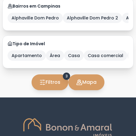
Bairros em Campinas
Alphaville Dom Pedro
Alphaville Dom Pedro 2
Alph
Tipo de Imóvel
Apartamento
Área
Casa
Casa comercial
C
3
Filtros
Mapa