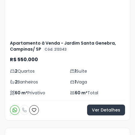
foto
s
Apartamento à Venda - Jardim Santa Genebra,
Campinas/ SP
Cód. 213343
R$ 550.000
2
Quartos
1
Suíte
2
Banheiros
1
Vaga
60
m²
Privativo
60
m²
Total
Ver Detalhes