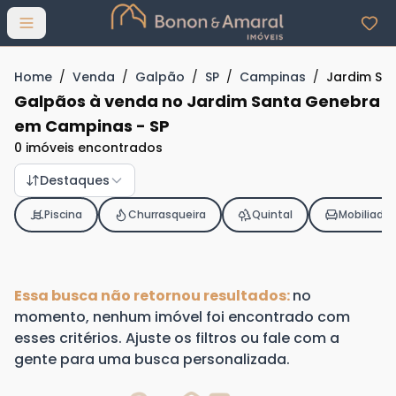
Abrir menu
Home
/
Venda
/
Galpão
/
SP
/
Campinas
/
Jardim Sa
Galpãos à venda no Jardim Santa Genebra
em Campinas - SP
0 imóveis encontrados
Destaques
Piscina
Churrasqueira
Quintal
Mobiliado
Essa busca não retornou resultados:
no
momento, nenhum imóvel foi encontrado com
esses critérios. Ajuste os filtros ou fale com a
gente para uma busca personalizada.