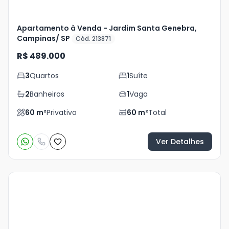
Apartamento à Venda - Jardim Santa Genebra,
Campinas/ SP
Cód. 213871
R$ 489.000
3
Quartos
1
Suíte
2
Banheiros
1
Vaga
60
m²
Privativo
60
m²
Total
Ver Detalhes
Veja
Mais