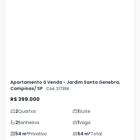
Veja
Mais
+
8
foto
s
Apartamento à Venda - Jardim Santa Genebra,
Campinas/ SP
Cód. 217358
R$ 399.000
2
Quartos
1
Suíte
2
Banheiros
1
Vaga
54
m²
Privativo
54
m²
Total