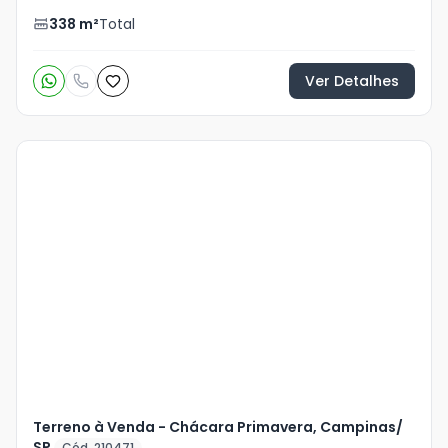
338
m²
Total
Ver Detalhes
Terreno à Venda - Chácara Primavera, Campinas/
SP
Cód. 210471