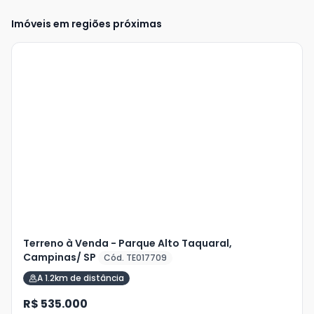
Imóveis em regiões próximas
Veja
Mais
+
7
foto
s
Terreno à Venda - Parque Alto Taquaral,
Campinas/ SP
Cód. TE017709
A 1.2km de distância
R$ 535.000