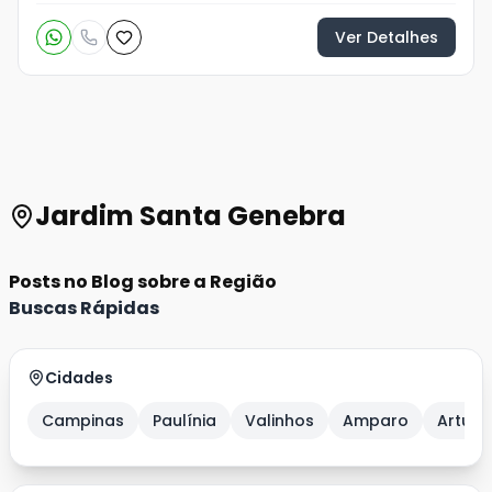
Ver Detalhes
Jardim Santa Genebra
Posts no Blog sobre a Região
Buscas Rápidas
Cidades
Campinas
Paulínia
Valinhos
Amparo
Artur 