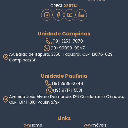
CRECI
22671J
Unidade Campinas
(19) 3253-7070
(19) 99990-9947
Av. Barão de Itapura, 3356, Taquaral, CEP: 13076-629,
Campinas/SP
Unidade Paulínia
(19) 3888-2744
(19) 97171-5531
Avenida José Alvaro Delmonde, 126 Condomínio Okinawa,
CEP: 13141-010, Paulínia/SP
Links
Home
Imóveis