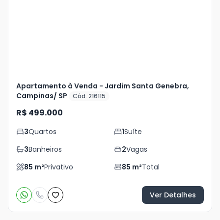
+
53
foto
s
Apartamento à Venda - Jardim Santa Genebra,
Campinas/ SP
Cód. 216115
R$ 499.000
3
Quartos
1
Suíte
3
Banheiros
2
Vagas
85
m²
Privativo
85
m²
Total
Ver Detalhes