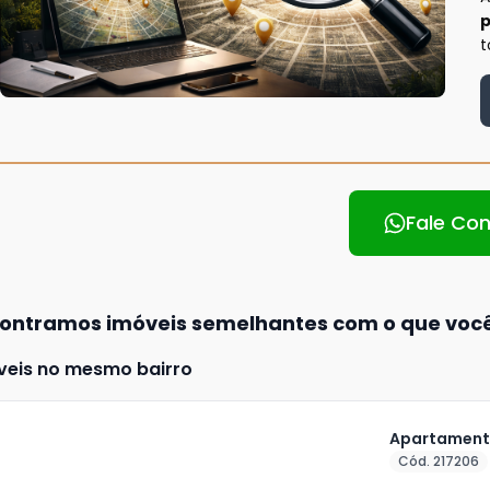
p
t
Fale Co
ontramos imóveis semelhantes com o que voc
veis no mesmo bairro
Apartamento
Cód. 217206
ja