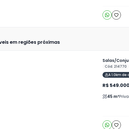
veis em regiões próximas
Salas/Conju
Cód. 214770
ja
A 1.0km de 
is
R$ 549.00
o
s
45
m²
Priva