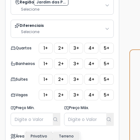
Região
Jardim das P...
Selecione
Diferenciais
Selecione
1+
2+
3+
4+
5+
Quartos
1+
2+
3+
4+
5+
Banheiros
1+
2+
3+
4+
5+
Suítes
1+
2+
3+
4+
5+
Vagas
Preço Mín.
Preço Máx.
Área
Privativo
Terreno