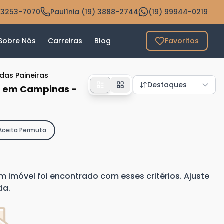
 3253-7070
Paulínia (19) 3888-2744
(19) 99944-0219
Sobre Nós
Carreiras
Blog
Favoritos
das Paineiras
Destaques
as em Campinas -
Aceita Permuta
imóvel foi encontrado com esses critérios. Ajuste
da.