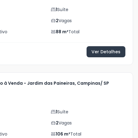
1
Suíte
s
2
Vagas
tivo
88
m²
Total
Ver Detalhes
 à Venda - Jardim das Paineiras, Campinas/ SP
1
Suíte
s
2
Vagas
tivo
106
m²
Total