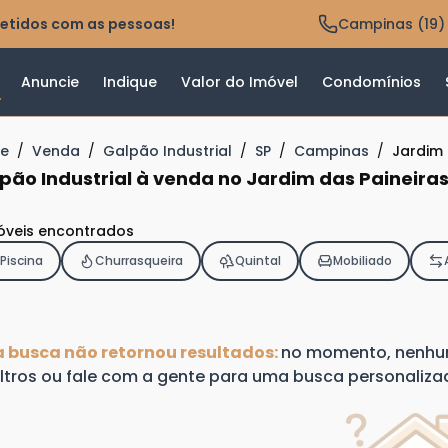
etidos com as pessoas!
Campinas (19)
Anuncie
Indique
Valor do Imóvel
Condomínios
e
/
Venda
/
Galpão Industrial
/
SP
/
Campinas
/
Jardim 
pão Industrial à venda no Jardim das Paineir
óveis encontrados
Piscina
Churrasqueira
Quintal
Mobiliado
a busca não retornou resultados:
no momento, nenhum 
iltros ou fale com a gente para uma busca personaliza