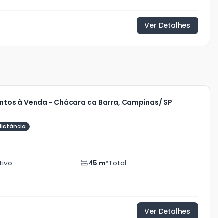
Ver Detalhes
ntos à Venda - Chácara da Barra, Campinas/ SP
distância
0
tivo
45
m²
Total
Ver Detalhes