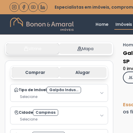
Especialistas em imóveis, comprom
Home
Imóveis
Hom
Vitrine
Mapa
Gal
SP
0 im
Comprar
Alugar
Tipo de Imóvel
Galpão Indus...
Selecione
Ess
os f
Cidade
Campinas
Selecione