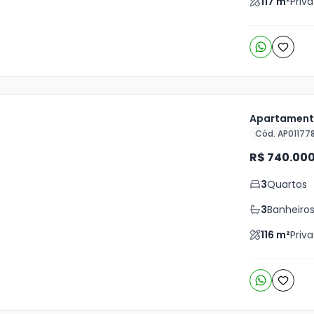
117
m²
Priva
Apartamento
Cód. AP01177
ja
R$ 740.00
is
3
Quartos
9
o
s
3
Banheiro
116
m²
Priva