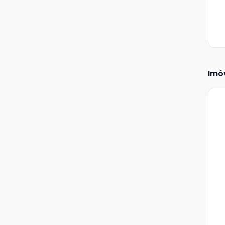
Imó
Ve
Ma
+
3
fot