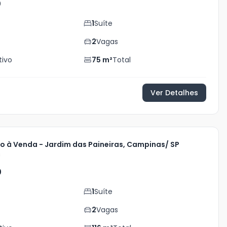
0
1
Suíte
s
2
Vagas
tivo
75
m²
Total
Ver Detalhes
 à Venda - Jardim das Paineiras, Campinas/ SP
0
1
Suíte
s
2
Vagas