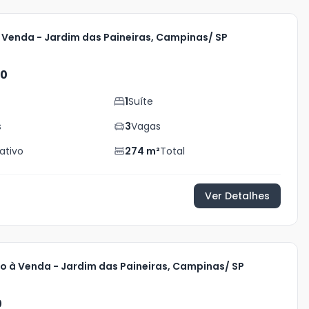
 Venda - Jardim das Paineiras, Campinas/ SP
00
1
Suíte
s
3
Vagas
vativo
274
m²
Total
Ver Detalhes
 à Venda - Jardim das Paineiras, Campinas/ SP
0