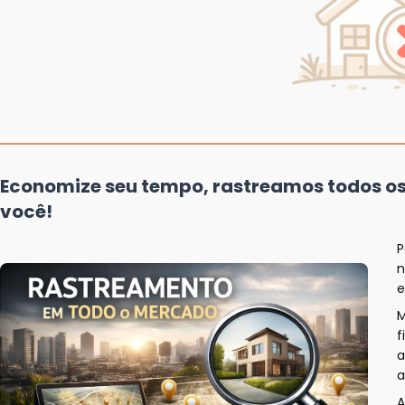
Economize seu tempo, rastreamos todos o
você!
P
n
e
f
a
a
A