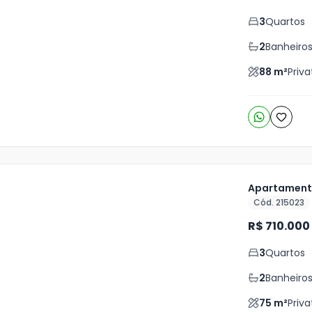
is
3
Quartos
4
o
s
2
Banheiro
88
m²
Priva
Apartamento
Cód. 215023
ja
R$ 710.000
is
3
Quartos
o
s
2
Banheiro
75
m²
Priva