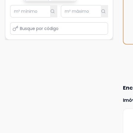
Enc
Imó
Ve