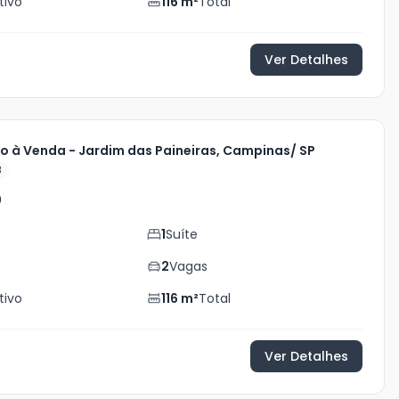
tivo
116
m²
Total
Ver Detalhes
 à Venda - Jardim das Paineiras, Campinas/ SP
8
0
1
Suíte
s
2
Vagas
tivo
116
m²
Total
Ver Detalhes