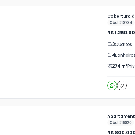
Cobertura à
Cód. 210734
ja
R$ 1.250.0
is
3
Quartos
5
o
s
4
Banheiro
274
m²
Pri
Apartamento
Cód. 216820
ja
R$ 800.00