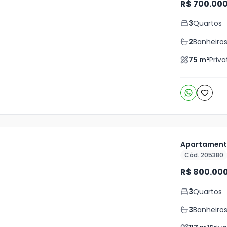
R$ 700.00
is
3
Quartos
o
s
2
Banheiro
75
m²
Priva
Apartamento
Cód. 205380
ja
R$ 800.00
is
3
Quartos
o
s
3
Banheiro