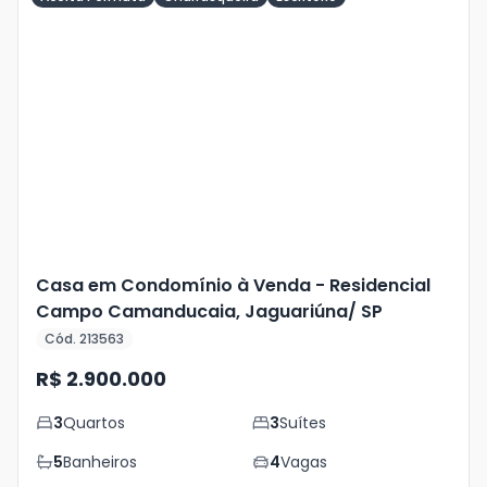
Veja
Mais
+
32
foto
s
Casa em Condomínio à Venda - Residencial
Campo Camanducaia, Jaguariúna/ SP
Cód. 213563
R$ 2.900.000
3
Quartos
3
Suítes
5
Banheiros
4
Vagas