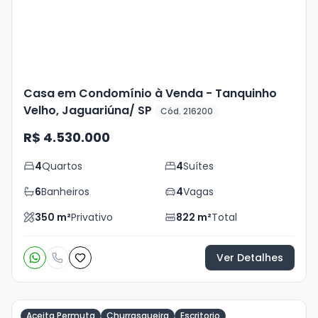
Casa em Condomínio à Venda - Tanquinho
Velho, Jaguariúna/ SP
Cód. 216200
R$ 4.530.000
4
Quartos
4
Suítes
6
Banheiros
4
Vagas
350
m²
Privativo
822
m²
Total
Ver Detalhes
Aceita Permuta
Churrasqueira
Escritorio