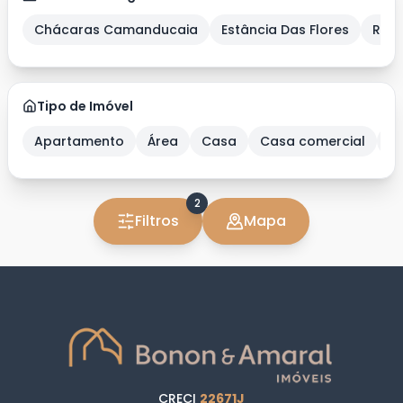
Chácaras Camanducaia
Estância Das Flores
Res
Tipo de Imóvel
Apartamento
Área
Casa
Casa comercial
C
2
Filtros
Mapa
CRECI
22671J