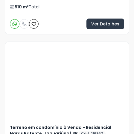
510
m²
Total
Ver Detalhes
Veja
Mais
+
6
foto
s
Terreno em condomínio à Venda - Residencial
Haras Patente, Jaguariúna/ SP
Cód. 216867