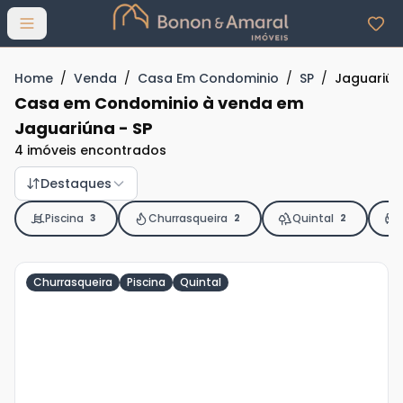
Abrir menu
Home
/
Venda
/
Casa Em Condominio
/
SP
/
Jaguariún
Casa em Condominio à venda em
Jaguariúna - SP
4 imóveis encontrados
Destaques
Piscina
Churrasqueira
Quintal
3
2
2
Churrasqueira
Piscina
Quintal
Veja
Mais
+
11
foto
s