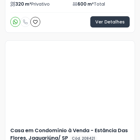
320
m²
Privativo
600
m²
Total
Ver Detalhes
Veja
Mais
+
3
foto
s
Casa em Condomínio à Venda - Estância Das
Flores, Jaguariúna/ SP
Cód. 208421