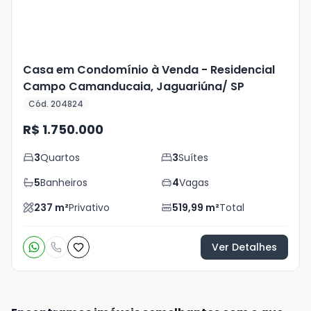
Casa em Condomínio à Venda - Residencial
Campo Camanducaia, Jaguariúna/ SP
Cód. 204824
R$ 1.750.000
3
Quartos
3
Suítes
5
Banheiros
4
Vagas
237
m²
Privativo
519,99
m²
Total
Ver Detalhes