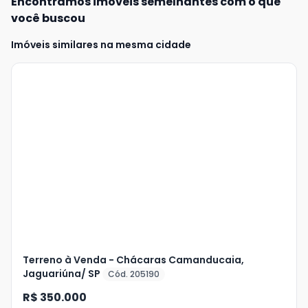
Encontramos imóveis semelhantes com o que
você buscou
Imóveis similares na mesma cidade
Veja
Mais
+
2
foto
s
Terreno à Venda - Chácaras Camanducaia,
Jaguariúna/ SP
Cód. 205190
R$ 350.000