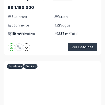
R$ 1.180.000
3
Quartos
1
Suíte
3
Banheiros
2
Vagas
119
m²
Privativo
287
m²
Total
Ver Detalhes
Escritorio
Piscina
Veja
Mais
+
17
foto
s