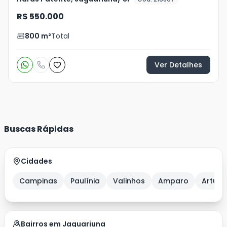
R$ 550.000
800
m²
Total
Ver Detalhes
Buscas Rápidas
Cidades
Campinas
Paulínia
Valinhos
Amparo
Artur 
Bairros em Jaguariuna