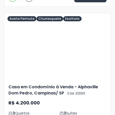
Aceita Permuta
Churrasqueira
Escritorio
Veja
Mais
+
39
foto
s
Casa em Condomínio à Venda - Alphaville
Dom Pedro, Campinas/ SP
Cód. 212301
R$ 4.200.000
3
Quartos
3
Suítes