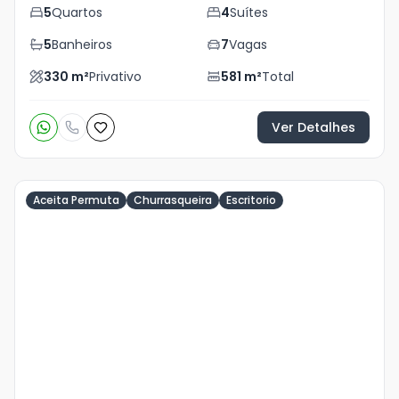
5
Quartos
4
Suítes
5
Banheiros
7
Vagas
330
m²
Privativo
581
m²
Total
Ver Detalhes
Aceita Permuta
Churrasqueira
Escritorio
Veja
Mais
+
5
foto
s