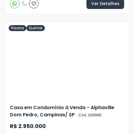
Ver Detalhes
Piscina
Quintal
Veja
Mais
+
18
foto
s
Casa em Condomínio à Venda - Alphaville
Dom Pedro, Campinas/ SP
Cód. 208985
R$ 2.950.000