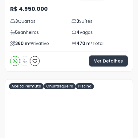
R$ 4.950.000
3
Quartos
3
Suítes
5
Banheiros
4
Vagas
360
m²
Privativo
470
m²
Total
Ver Detalhes
Aceita Permuta
Churrasqueira
Piscina
Veja
Mais
+
13
foto
s