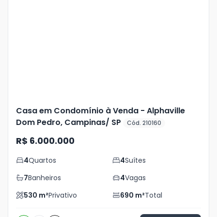
Veja
Mais
+
17
foto
s
Casa em Condomínio à Venda - Alphaville
Dom Pedro, Campinas/ SP
Cód. 210160
R$ 6.000.000
4
Quartos
4
Suítes
7
Banheiros
4
Vagas
530
m²
Privativo
690
m²
Total