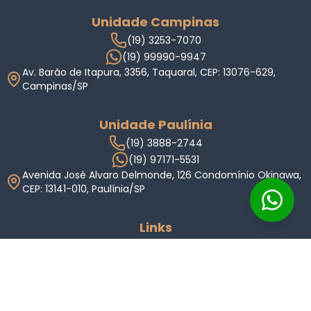
Unidade Campinas
(19) 3253-7070
(19) 99990-9947
Av. Barão de Itapura, 3356, Taquaral, CEP: 13076-629,
Campinas/SP
Unidade Paulínia
(19) 3888-2744
(19) 97171-5531
Avenida José Alvaro Delmonde, 126 Condomínio Okinawa,
CEP: 13141-010, Paulínia/SP
Links
Home
Imóveis
Condomínios
Anuncie
Indique
Valor do Imóvel
Sobre Nós
Carreiras