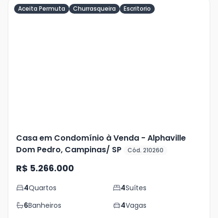
Aceita Permuta
Churrasqueira
Escritorio
Veja
Mais
+
30
foto
s
Casa em Condomínio à Venda - Alphaville
Dom Pedro, Campinas/ SP
Cód. 210260
R$ 5.266.000
4
Quartos
4
Suítes
6
Banheiros
4
Vagas