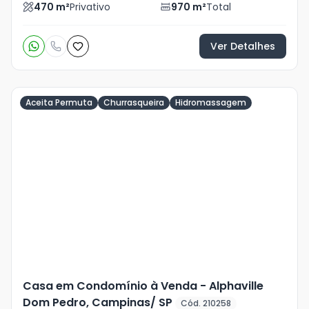
470
m²
Privativo
970
m²
Total
Ver Detalhes
Aceita Permuta
Churrasqueira
Hidromassagem
Veja
Mais
+
37
foto
s
Casa em Condomínio à Venda - Alphaville
Dom Pedro, Campinas/ SP
Cód. 210258