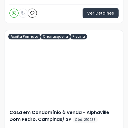
Ver Detalhes
Aceita Permuta
Churrasqueira
Piscina
Veja
Mais
+
8
foto
s
Casa em Condomínio à Venda - Alphaville
Dom Pedro, Campinas/ SP
Cód. 210238