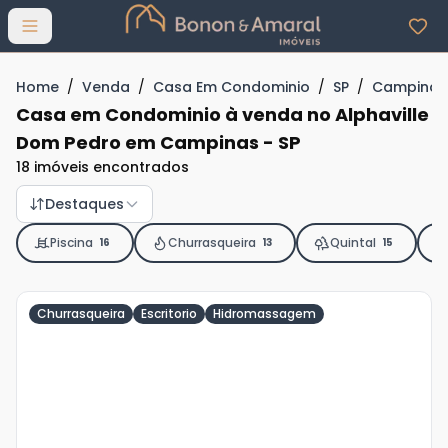
Abrir menu
Home
/
Venda
/
Casa Em Condominio
/
SP
/
Campinas
Casa em Condominio à venda no Alphaville
Dom Pedro em Campinas - SP
18 imóveis encontrados
Destaques
Piscina
Churrasqueira
Quintal
16
13
15
Churrasqueira
Escritorio
Hidromassagem
Veja
Mais
+
37
foto
s