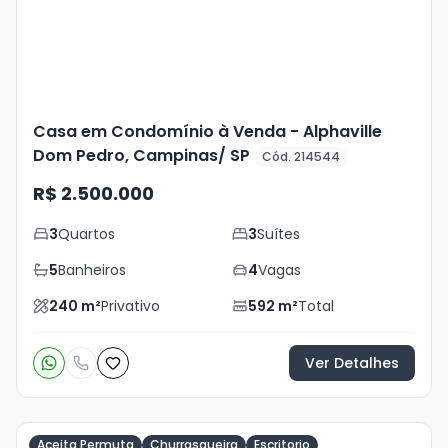
Casa em Condomínio à Venda - Alphaville
Dom Pedro, Campinas/ SP
Cód. 214544
R$ 2.500.000
3
Quartos
3
Suítes
5
Banheiros
4
Vagas
240
m²
Privativo
592
m²
Total
Ver Detalhes
Aceita Permuta
Churrasqueira
Escritorio