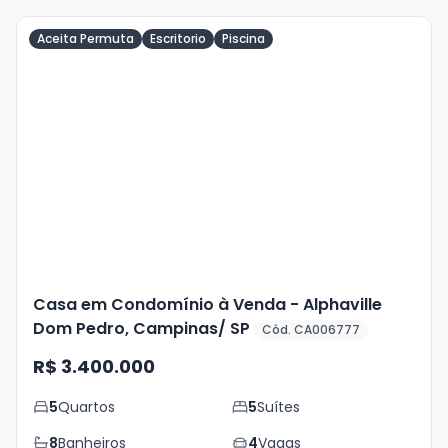
Aceita Permuta
Escritorio
Piscina
Veja
Mais
+
35
foto
s
Casa em Condomínio à Venda - Alphaville
Dom Pedro, Campinas/ SP
Cód. CA006777
R$ 3.400.000
5
Quartos
5
Suítes
8
Banheiros
4
Vagas