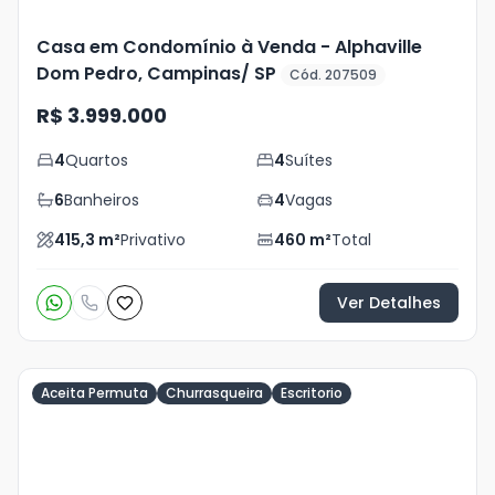
Casa em Condomínio à Venda - Alphaville
Dom Pedro, Campinas/ SP
Cód. 207509
R$ 3.999.000
4
Quartos
4
Suítes
6
Banheiros
4
Vagas
415,3
m²
Privativo
460
m²
Total
Ver Detalhes
Aceita Permuta
Churrasqueira
Escritorio
Veja
Mais