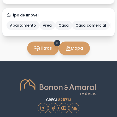
Tipo de Imóvel
Apartamento
Área
Casa
Casa comercial
C
3
Filtros
Mapa
CRECI
22671J