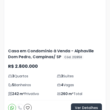
Mais
+
37
foto
s
Casa em Condomínio à Venda - Alphaville
Dom Pedro, Campinas/ SP
Cód. 212858
R$ 2.800.000
3
Quartos
3
Suítes
5
Banheiros
4
Vagas
242
m²
Privativo
260
m²
Total
Ver Detalhes