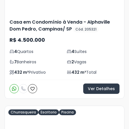
Casa em Condomínio à Venda - Alphaville
Dom Pedro, Campinas/ SP
Cód. 205321
R$ 4.500.000
4
Quartos
4
Suítes
7
Banheiros
2
Vagas
432
m²
Privativo
432
m²
Total
Ver Detalhes
Churrasqueira
Escritorio
Piscina
Veja