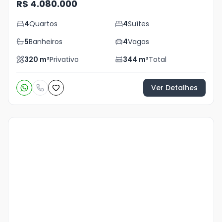
R$ 4.080.000
4
Quartos
4
Suítes
5
Banheiros
4
Vagas
320
m²
Privativo
344
m²
Total
Ver Detalhes
Veja
Mais
+
9
foto
s