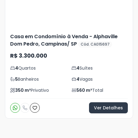
Casa em Condomínio à Venda - Alphaville
Dom Pedro, Campinas/ SP
Cód. CA015697
R$ 3.300.000
4
Quartos
4
Suítes
5
Banheiros
4
Vagas
350
m²
Privativo
560
m²
Total
Ver Detalhes