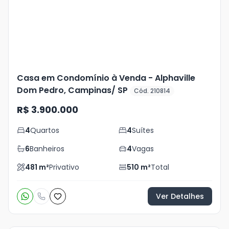
foto
s
Casa em Condomínio à Venda - Alphaville
Dom Pedro, Campinas/ SP
Cód. 210814
R$ 3.900.000
4
Quartos
4
Suítes
6
Banheiros
4
Vagas
481
m²
Privativo
510
m²
Total
Ver Detalhes