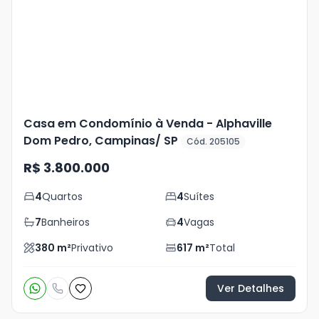
+
28
foto
s
Casa em Condomínio à Venda - Alphaville
Dom Pedro, Campinas/ SP
Cód. 205105
R$ 3.800.000
4
Quartos
4
Suítes
7
Banheiros
4
Vagas
380
m²
Privativo
617
m²
Total
Ver Detalhes