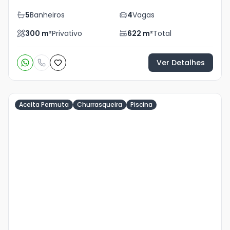
5
Banheiros
4
Vagas
300
m²
Privativo
622
m²
Total
Ver Detalhes
Aceita Permuta
Churrasqueira
Piscina
Veja
Mais
+
45
foto
s