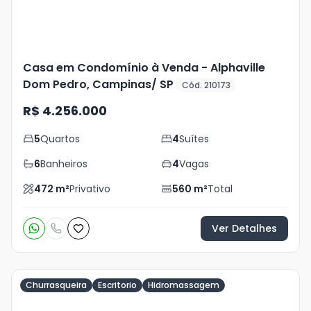
Casa em Condomínio à Venda - Alphaville
Dom Pedro, Campinas/ SP
Cód. 210173
R$ 4.256.000
5
Quartos
4
Suítes
6
Banheiros
4
Vagas
472
m²
Privativo
560
m²
Total
Ver Detalhes
Churrasqueira
Escritorio
Hidromassagem