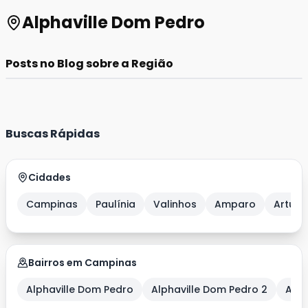
Alphaville Dom Pedro
Como é viver no bairro Alphaville Campinas - SP
26/03/2026
1 min
Campinas +2
Posts no Blog sobre a Região
Buscas Rápidas
Cidades
Campinas
Paulínia
Valinhos
Amparo
Artur 
Bairros em Campinas
Alphaville Dom Pedro
Alphaville Dom Pedro 2
Alph