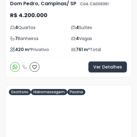
Dom Pedro, Campinas/ SP
Cód. CA006361
R$ 4.200.000
4
Quartos
4
Suítes
7
Banheiros
4
Vagas
420
m²
Privativo
761
m²
Total
Ver Detalhes
Escritorio
Hidromassagem
Piscina
Veja
Mais
+
24
foto
s