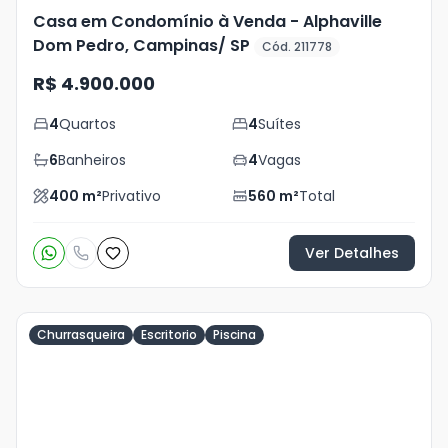
Casa em Condomínio à Venda - Alphaville
Dom Pedro, Campinas/ SP
Cód. 211778
R$ 4.900.000
4
Quartos
4
Suítes
6
Banheiros
4
Vagas
400
m²
Privativo
560
m²
Total
Ver Detalhes
Churrasqueira
Escritorio
Piscina
Veja
Mais
+
33