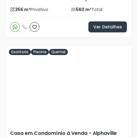
356
m²
Privativo
560
m²
Total
Ver Detalhes
Escritorio
Piscina
Quintal
Veja
Mais
+
45
foto
s
Casa em Condomínio à Venda - Alphaville