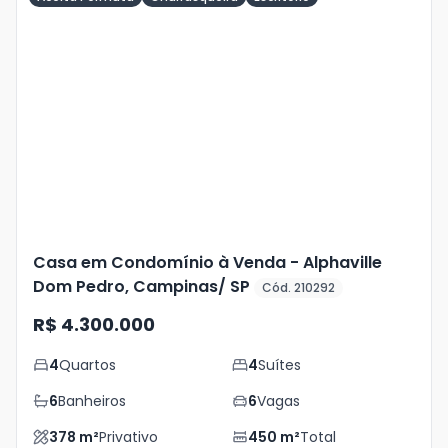
Veja
Mais
+
22
foto
s
Casa em Condomínio à Venda - Alphaville
Dom Pedro, Campinas/ SP
Cód. 210292
R$ 4.300.000
4
Quartos
4
Suítes
6
Banheiros
6
Vagas
378
m²
Privativo
450
m²
Total