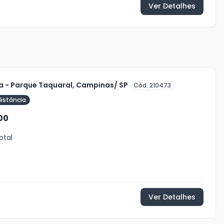
Ver Detalhes
a - Parque Taquaral, Campinas/ SP
Cód. 210473
distância
00
otal
Ver Detalhes