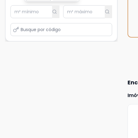
Enc
Imó
Ve
Ma