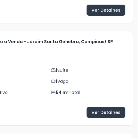
Ver Detalhes
 à Venda - Jardim Santa Genebra, Campinas/ SP
0
1
Suíte
s
1
Vaga
tivo
54
m²
Total
Ver Detalhes