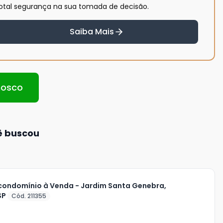
otal segurança na sua tomada de decisão.
Saiba Mais
nosco
ê buscou
condomínio à Venda - Jardim Santa Genebra,
SP
Cód. 211355