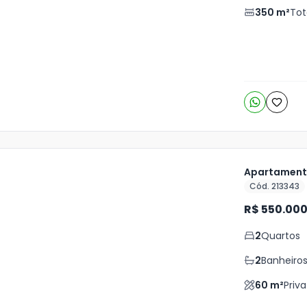
350
m²
Tot
4
o
s
Apartamento
Cód. 213343
ja
R$ 550.00
is
2
Quartos
8
o
s
2
Banheiro
60
m²
Priva