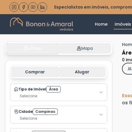
Especialistas em imóveis, comprom
Home
Imóveis
Hom
Vitrine
Mapa
Áre
0 im
Comprar
Alugar
Tipo de Imóvel
Área
Ess
Selecione
os f
Cidade
Campinas
Selecione