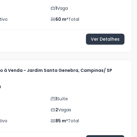
s
1
Vaga
tivo
60
m²
Total
Ver Detalhes
 à Venda - Jardim Santa Genebra, Campinas/ SP
0
1
Suíte
s
2
Vagas
tivo
85
m²
Total