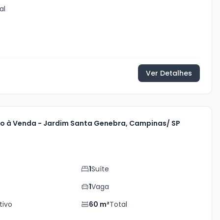
al
Ver Detalhes
 à Venda - Jardim Santa Genebra, Campinas/ SP
0
1
Suíte
s
1
Vaga
tivo
60
m²
Total