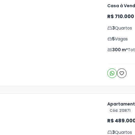
Casa à Vend
R$ 710.000
ja
is
3
Quartos
7
5
Vagas
o
s
300
m²
Tot
Apartamento
Cód. 213871
ja
R$ 489.00
is
3
Quartos
7