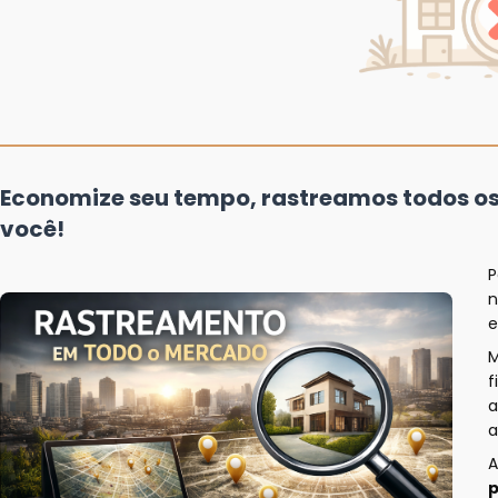
Economize seu tempo, rastreamos todos o
você!
P
n
e
f
a
a
A
p