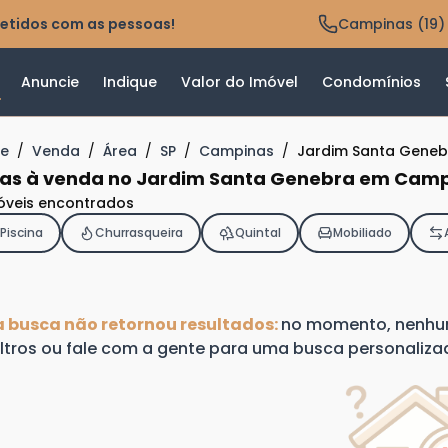
etidos com as pessoas!
Campinas (19)
Anuncie
Indique
Valor do Imóvel
Condomínios
e
/
Venda
/
Área
/
SP
/
Campinas
/
Jardim Santa Geneb
as à venda no Jardim Santa Genebra em Camp
óveis encontrados
Piscina
Churrasqueira
Quintal
Mobiliado
a busca não retornou resultados:
no momento, nenhum 
iltros ou fale com a gente para uma busca personaliza