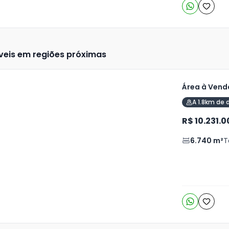
veis em regiões próximas
Área à Vend
A 1.8km de 
R$ 10.231.0
6.740
m²
T