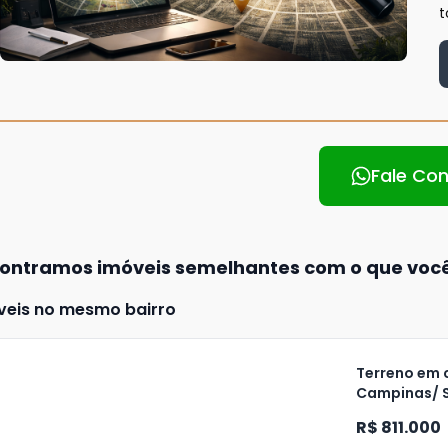
t
Fale Co
ontramos imóveis semelhantes com o que voc
veis no mesmo bairro
Terreno em 
Campinas/ 
ja
R$ 811.000
is