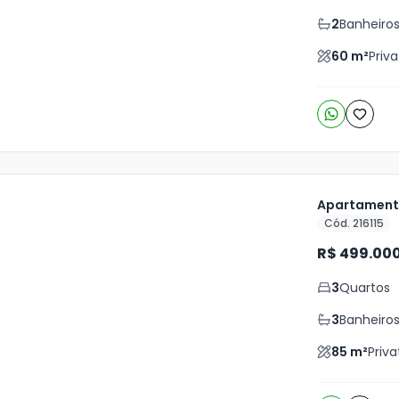
o
s
2
Banheiro
60
m²
Priva
Apartamento
Cód. 216115
ja
R$ 499.00
is
3
Quartos
3
o
s
3
Banheiro
85
m²
Priva