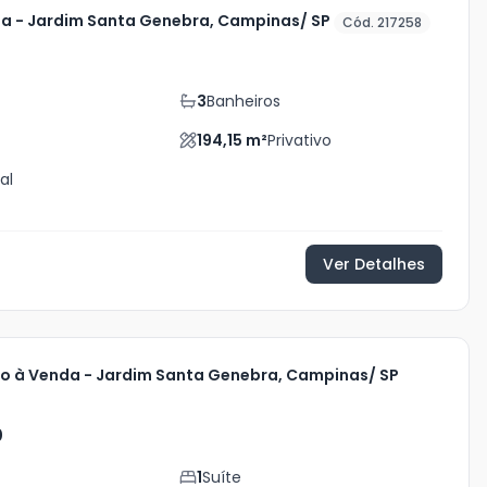
a - Jardim Santa Genebra, Campinas/ SP
Cód. 217258
3
Banheiros
194,15
m²
Privativo
al
Ver Detalhes
 à Venda - Jardim Santa Genebra, Campinas/ SP
0
1
Suíte