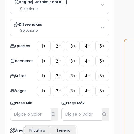
Região
Jardim Santa...
Selecione
Diferenciais
Selecione
1+
2+
3+
4+
5+
Quartos
1+
2+
3+
4+
5+
Banheiros
1+
2+
3+
4+
5+
Suítes
1+
2+
3+
4+
5+
Vagas
Preço Mín.
Preço Máx.
Área
Privativo
Terreno