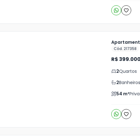
Apartamento
Cód. 217358
ja
R$ 399.00
is
2
Quartos
o
s
2
Banheiro
54
m²
Priva