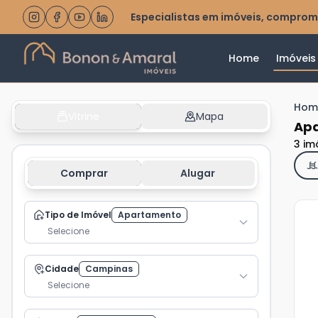
Especialistas em imóveis, comprom
Home
Imóveis
Hom
Vitrine
Mapa
Apa
3 im
Comprar
Alugar
Tipo de Imóvel
Apartamento
Selecione
Ve
Cidade
Campinas
Ma
Selecione
+
3
fot