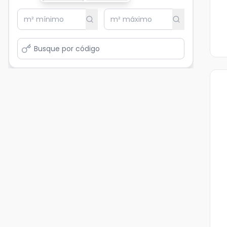
Ve
Ma
+
1
fot