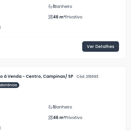
1
Banheiro
46
m²
Privativo
l
Ver Detalhes
 à Venda - Centro, Campinas/ SP
Cód. 215593
distância
1
Banheiro
46
m²
Privativo
l