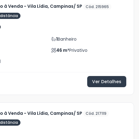
 à Venda - Vila Lídia, Campinas/ SP
Cód. 215965
distância
0
1
Banheiro
46
m²
Privativo
l
Ver Detalhes
 à Venda - Vila Lídia, Campinas/ SP
Cód. 217119
distância