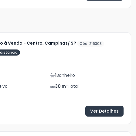
 à Venda - Centro, Campinas/ SP
Cód. 216303
distância
0
1
Banheiro
tivo
30
m²
Total
Ver Detalhes