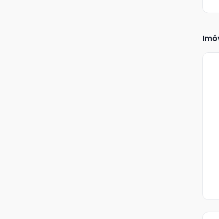
Imó
Ve
Ma
+
3
fot