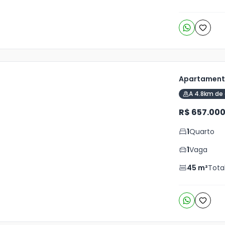
Apartamento
A 4.8km de 
ja
is
R$ 657.00
2
1
Quarto
o
s
1
Vaga
45
m²
Tota