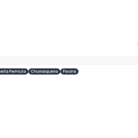
ceita Permuta
Churrasqueira
Piscina
ja
is
o
s