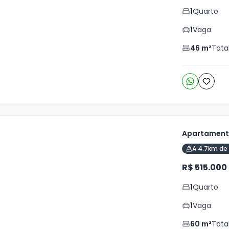
5
1
Quarto
o
s
1
Vaga
46
m²
Tota
Apartamento
A 4.7km de 
ja
is
R$ 515.000
9
1
Quarto
o
s
1
Vaga
60
m²
Tota