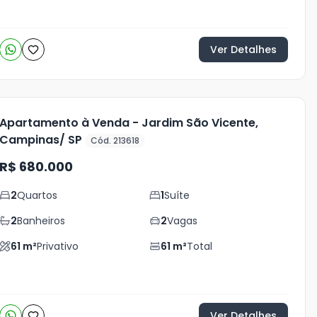
Ver Detalhes
Apartamento à Venda - Jardim São Vicente,
Campinas/ SP
Cód. 213618
R$ 680.000
2
Quartos
1
Suíte
2
Banheiros
2
Vagas
61
m²
Privativo
61
m²
Total
Ver Detalhes