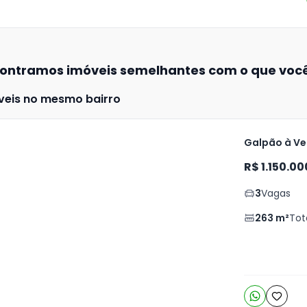
ontramos imóveis semelhantes com o que voc
veis no mesmo bairro
Galpão à Ve
R$ 1.150.00
ja
is
3
Vagas
5
263
m²
Tot
o
s