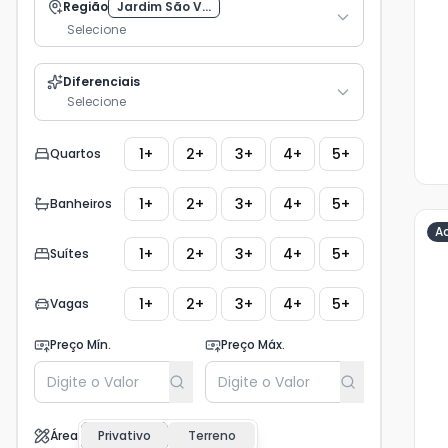
Região
Jardim São V...
Selecione
Diferenciais
Selecione
1+
2+
3+
4+
5+
Quartos
1+
2+
3+
4+
5+
Banheiros
A
1+
2+
3+
4+
5+
Suítes
Ve
1+
2+
3+
4+
5+
Vagas
Ma
+
11
Preço Mín.
Preço Máx.
fot
Área
Privativo
Terreno