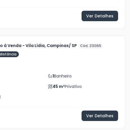
Ver Detalhes
 à Venda - Vila Lídia, Campinas/ SP
Cód. 213365
distância
0
1
Banheiro
45
m²
Privativo
l
Ver Detalhes