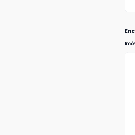
Enc
Imó
Ve
Ma
+
1
fot