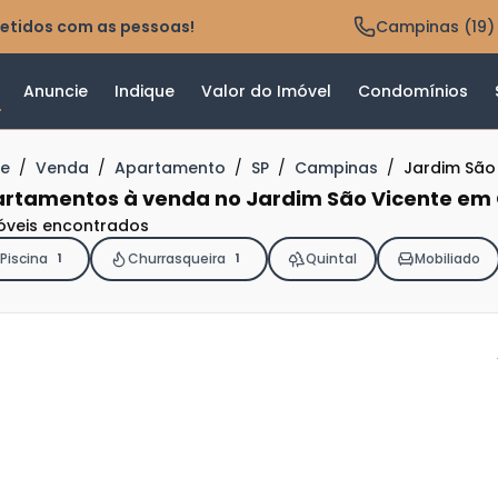
etidos com as pessoas!
Campinas (19)
Anuncie
Indique
Valor do Imóvel
Condomínios
e
/
Venda
/
Apartamento
/
SP
/
Campinas
/
Jardim São
rtamentos à venda no Jardim São Vicente em
óveis encontrados
Piscina
Churrasqueira
Quintal
Mobiliado
1
1
ja
is
6
o
s