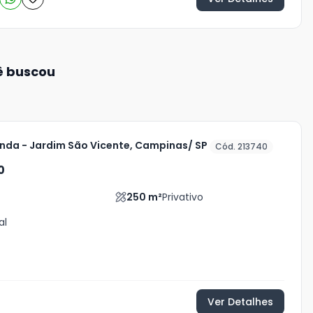
ê buscou
nda - Jardim São Vicente, Campinas/ SP
Cód. 213740
0
250
m²
Privativo
al
Ver Detalhes