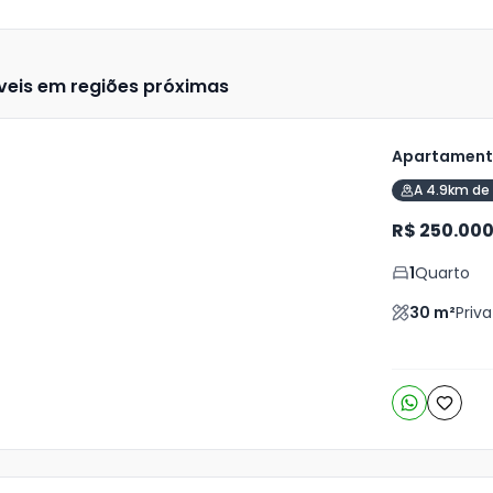
veis em regiões próximas
Apartamento
A 4.9km de 
ja
is
R$ 250.00
1
Quarto
o
s
30
m²
Priva