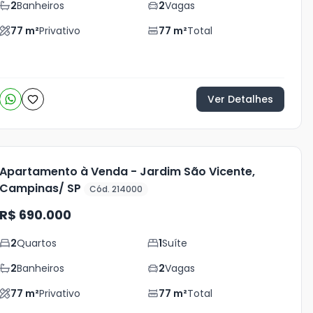
2
Banheiros
2
Vagas
77
m²
Privativo
77
m²
Total
Ver Detalhes
Apartamento à Venda - Jardim São Vicente,
Campinas/ SP
Cód. 214000
R$ 690.000
2
Quartos
1
Suíte
2
Banheiros
2
Vagas
77
m²
Privativo
77
m²
Total