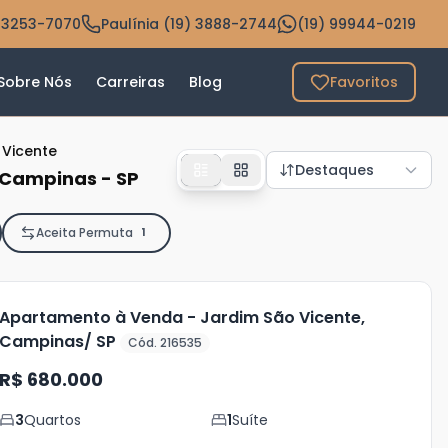
 3253-7070
Paulínia (19) 3888-2744
(19) 99944-0219
Sobre Nós
Carreiras
Blog
Favoritos
 Vicente
Destaques
 Campinas - SP
Aceita Permuta
1
Apartamento à Venda - Jardim São Vicente,
Campinas/ SP
Cód. 216535
R$ 680.000
3
Quartos
1
Suíte