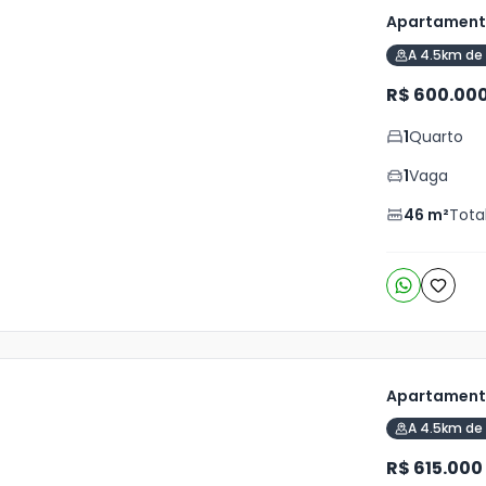
Apartamento
A 4.5km de 
ja
is
R$ 600.00
2
1
Quarto
o
s
1
Vaga
46
m²
Tota
Apartamento
A 4.5km de 
ja
is
R$ 615.000