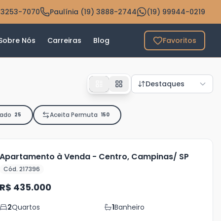
 3253-7070
Paulínia (19) 3888-2744
(19) 99944-0219
Sobre Nós
Carreiras
Blog
Favoritos
Destaques
iado
Aceita Permuta
25
150
Apartamento à Venda - Centro, Campinas/ SP
Cód. 217396
R$ 435.000
2
Quartos
1
Banheiro