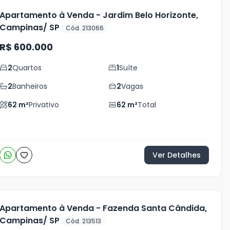
Apartamento à Venda - Jardim Belo Horizonte,
Campinas/ SP
Cód. 213066
R$ 600.000
2
Quartos
1
Suíte
2
Banheiros
2
Vagas
62
m²
Privativo
62
m²
Total
Ver Detalhes
Apartamento à Venda - Fazenda Santa Cândida,
Campinas/ SP
Cód. 213513