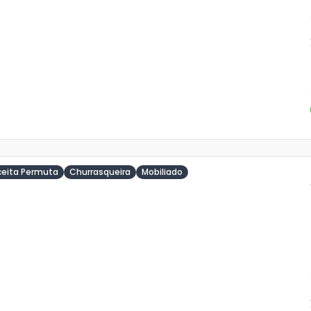
o
s
ceita Permuta
Churrasqueira
Mobiliado
ja
is
2
o
s