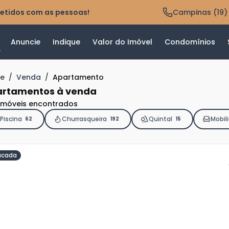
etidos com as pessoas!
Campinas (19)
Anuncie
Indique
Valor do Imóvel
Condomínios
e
/
Venda
/
Apartamento
rtamentos à venda
imóveis encontrados
Piscina
Churrasqueira
Quintal
Mobil
62
192
15
acada
ja
is
o
s