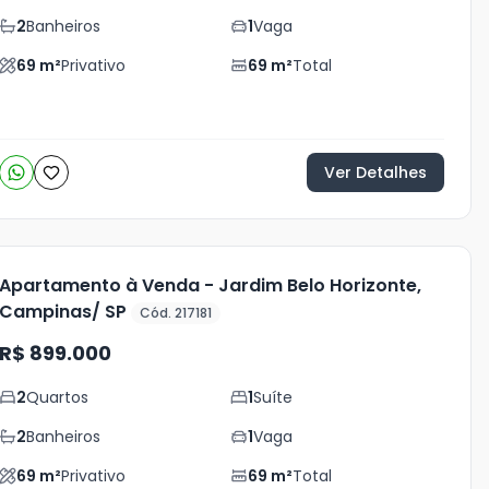
2
Banheiros
1
Vaga
69
m²
Privativo
69
m²
Total
Ver Detalhes
Apartamento à Venda - Jardim Belo Horizonte,
Campinas/ SP
Cód. 217181
R$ 899.000
2
Quartos
1
Suíte
2
Banheiros
1
Vaga
69
m²
Privativo
69
m²
Total