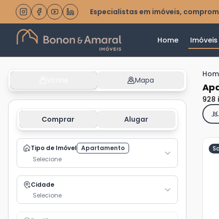
Especialistas em imóveis, comprom
Home
Imóveis
Hom
Vitrine
Mapa
Apa
928 
Comprar
Alugar
Tipo de Imóvel
Apartamento
S
Selecione
Ve
Cidade
Ma
Selecione
+
6
fot