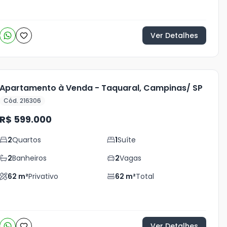
Ver Detalhes
Apartamento à Venda - Taquaral, Campinas/ SP
Cód. 216306
R$ 599.000
2
Quartos
1
Suíte
2
Banheiros
2
Vagas
62
m²
Privativo
62
m²
Total
Ver Detalhes