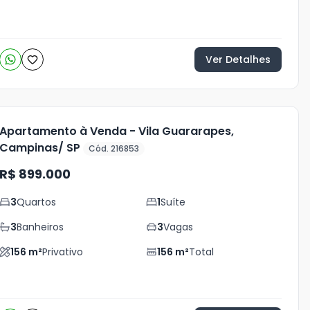
Ver Detalhes
Apartamento à Venda - Vila Guararapes,
Campinas/ SP
Cód. 216853
R$ 899.000
3
Quartos
1
Suíte
3
Banheiros
3
Vagas
156
m²
Privativo
156
m²
Total