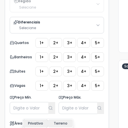
Região
Selecione
Diferenciais
Selecione
1+
2+
3+
4+
5+
Quartos
1+
2+
3+
4+
5+
Banheiros
S
1+
2+
3+
4+
5+
Suítes
Ve
1+
2+
3+
4+
5+
Vagas
Ma
+
5
Preço Mín.
Preço Máx.
fot
Área
Privativo
Terreno