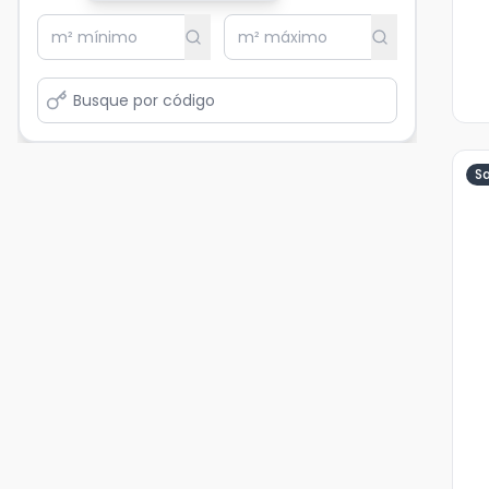
S
Ve
Ma
+
3
fot