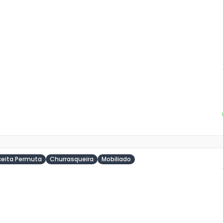
is
5
o
s
ceita Permuta
Churrasqueira
Mobiliado
ja
is
2