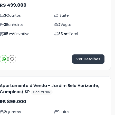
R$ 499.000
3
Quartos
1
Suíte
3
Banheiros
2
Vagas
85
m²
Privativo
85
m²
Total
Ver Detalhes
Apartamento à Venda - Jardim Belo Horizonte,
Campinas/ SP
Cód. 217182
R$ 899.000
2
Quartos
1
Suíte