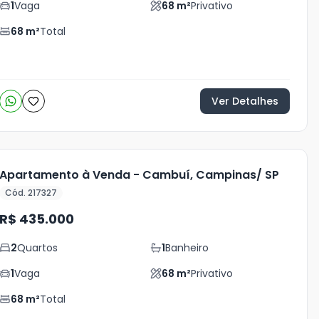
1
Vaga
68
m²
Privativo
68
m²
Total
Ver Detalhes
Apartamento à Venda - Cambuí, Campinas/ SP
Cód. 217327
R$ 435.000
2
Quartos
1
Banheiro
1
Vaga
68
m²
Privativo
68
m²
Total