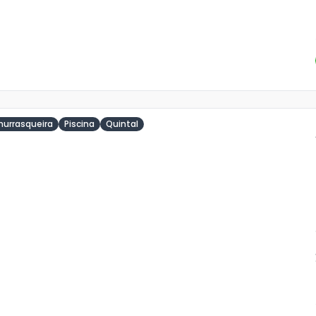
hurrasqueira
Piscina
Quintal
ja
is
1
o
s