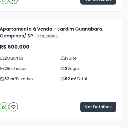
Apartamento à Venda - Jardim Guanabara,
Campinas/ SP
Cód. 216308
R$ 600.000
2
Quartos
1
Suíte
2
Banheiros
2
Vagas
62
m²
Privativo
62
m²
Total
Ver Detalhes