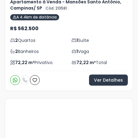
Apartamento à Venda - Mansões Santo Antônio,
Campinas/ SP
Cód. 213581
A 4.4km de distância
R$ 562.500
2
Quartos
1
Suíte
2
Banheiros
1
Vaga
72,22
m²
Privativo
72,22
m²
Total
Ver Detalhes
Veja
Mais