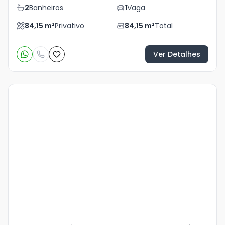
2
Banheiros
1
Vaga
84,15
m²
Privativo
84,15
m²
Total
Ver Detalhes
Veja
Mais
+
15
foto
s