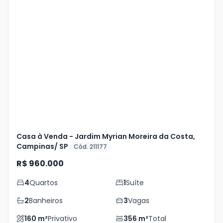
Veja
Mais
+
19
foto
s
Casa à Venda - Jardim Myrian Moreira da Costa,
Campinas/ SP
Cód. 211177
R$ 960.000
4
Quartos
1
Suíte
2
Banheiros
3
Vagas
160
m²
Privativo
356
m²
Total