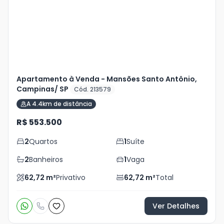
+
15
foto
s
Apartamento à Venda - Mansões Santo Antônio,
Campinas/ SP
Cód. 213579
A 4.4km de distância
R$ 553.500
2
Quartos
1
Suíte
2
Banheiros
1
Vaga
62,72
m²
Privativo
62,72
m²
Total
Ver Detalhes