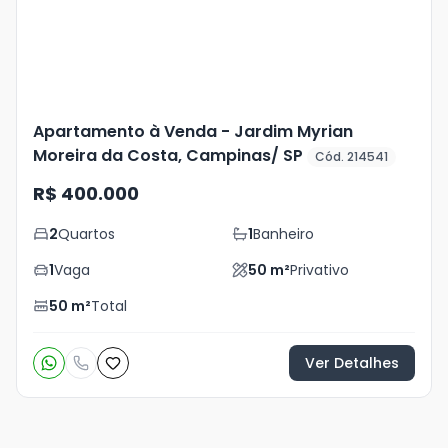
Apartamento à Venda - Jardim Myrian
Moreira da Costa, Campinas/ SP
Cód. 214541
R$ 400.000
2
Quartos
1
Banheiro
1
Vaga
50
m²
Privativo
50
m²
Total
Ver Detalhes