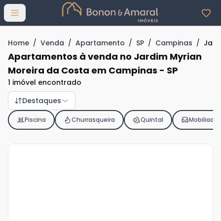
Abrir menu
Home
/
Venda
/
Apartamento
/
SP
/
Campinas
/
Jard
Apartamentos à venda no Jardim Myrian
Moreira da Costa em Campinas - SP
1 imóvel encontrado
Destaques
Piscina
Churrasqueira
Quintal
Mobiliado
Veja
Mais
+
13
foto
s