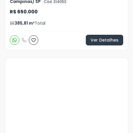
Campinas/ SP
Cód. 214053
R$ 650.000
385,81
m²
Total
Ver Detalhes
Veja
Mais
+
14
foto
s