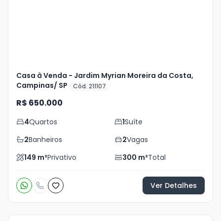
foto
s
Casa à Venda - Jardim Myrian Moreira da Costa,
Campinas/ SP
Cód. 211107
R$ 650.000
4
Quartos
1
Suíte
2
Banheiros
2
Vagas
149
m²
Privativo
300
m²
Total
Ver Detalhes