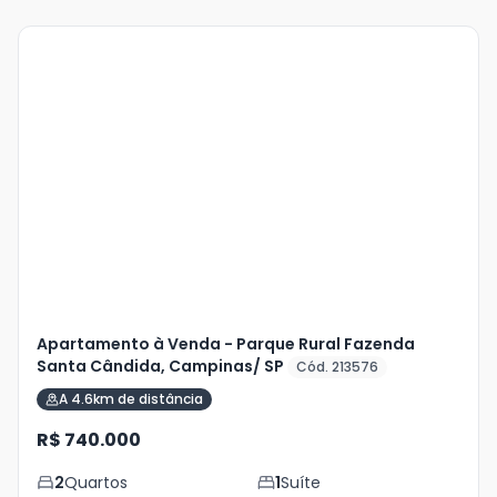
Veja
Mais
+
10
foto
s
Apartamento à Venda - Parque Rural Fazenda
Santa Cândida, Campinas/ SP
Cód. 213576
A 4.6km de distância
R$ 740.000
2
Quartos
1
Suíte