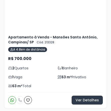
foto
s
Apartamento à Venda - Mansões Santo Antônio,
Campinas/ SP
Cód. 213328
A 4.8km de distância
R$ 700.000
2
Quartos
1
Banheiro
1
Vaga
63
m²
Privativo
63
m²
Total
Ver Detalhes