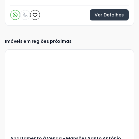
Ver Detalhes
Imóveis em regiões próximas
Veja
Mais
+
15
foto
s
Apartamento à Venda - Mansões Santo Antônio,