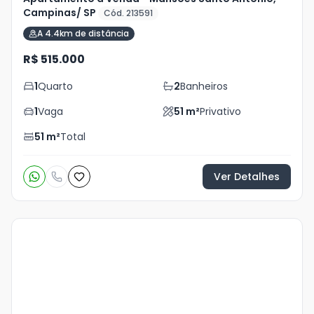
Campinas/ SP
Cód. 213591
A 4.4km de distância
R$ 515.000
1
Quarto
2
Banheiros
1
Vaga
51
m²
Privativo
51
m²
Total
Ver Detalhes
Veja
Mais
+
14