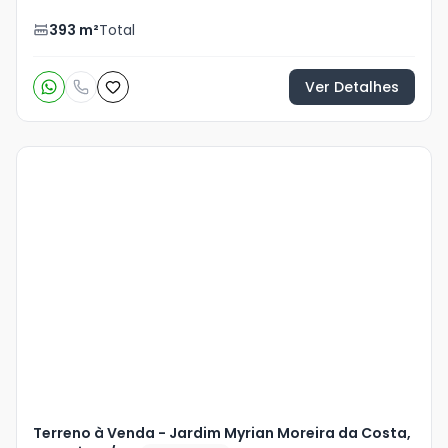
393
m²
Total
Ver Detalhes
Veja
Mais
+
3
foto
s
Terreno à Venda - Jardim Myrian Moreira da Costa,