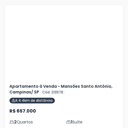
Veja
Mais
+
15
foto
s
Apartamento à Venda - Mansões Santo Antônio,
Campinas/ SP
Cód. 213578
A 4.4km de distância
R$ 657.000
2
Quartos
1
Suíte