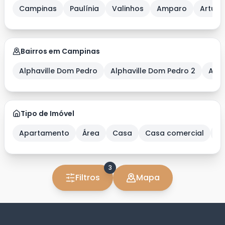
Campinas
Paulínia
Valinhos
Amparo
Artur 
Bairros em Campinas
Alphaville Dom Pedro
Alphaville Dom Pedro 2
Alph
Tipo de Imóvel
Apartamento
Área
Casa
Casa comercial
C
3
Filtros
Mapa