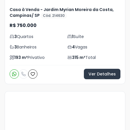
Casa à Venda - Jardim Myrian Moreira da Costa,
Campinas/ SP
Cód. 214630
R$ 750.000
3
Quartos
1
Suíte
3
Banheiros
4
Vagas
193
m²
Privativo
315
m²
Total
Ver Detalhes
Veja
Mais
+
14