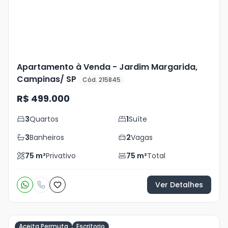
Apartamento à Venda - Jardim Margarida,
Campinas/ SP
Cód. 215845
R$ 499.000
3
Quartos
1
Suíte
3
Banheiros
2
Vagas
75
m²
Privativo
75
m²
Total
Ver Detalhes
Aceita Permuta
Escritorio