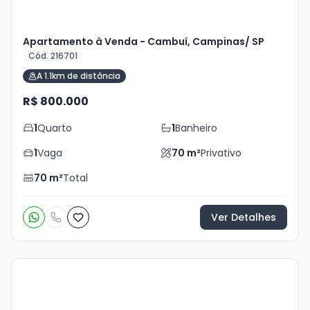
Apartamento à Venda - Cambuí, Campinas/ SP
Cód. 216701
A 1.1km de distância
R$ 800.000
1
Quarto
1
Banheiro
1
Vaga
70
m²
Privativo
70
m²
Total
Ver Detalhes
Veja