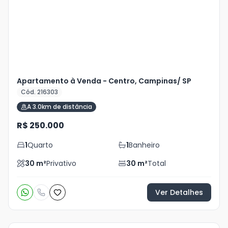
+
3
foto
s
Apartamento à Venda - Centro, Campinas/ SP
Cód. 216303
A 3.0km de distância
R$ 250.000
1
Quarto
1
Banheiro
30
m²
Privativo
30
m²
Total
Ver Detalhes