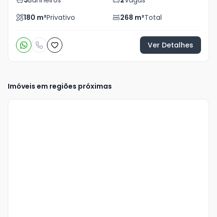
3
Banheiros
2
Vagas
180
m²
Privativo
268
m²
Total
Ver Detalhes
Imóveis em regiões próximas
Veja
Mais
+
14
foto
s