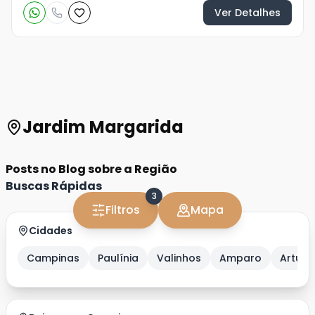
Ver Detalhes
Jardim Margarida
Posts no Blog sobre a Região
Buscas Rápidas
3
Filtros
Mapa
Cidades
Campinas
Paulínia
Valinhos
Amparo
Artur 