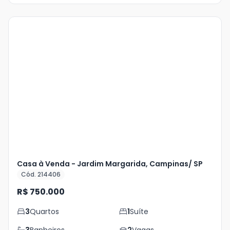
Veja
Mais
+
29
foto
s
Casa à Venda - Jardim Margarida, Campinas/ SP
Cód. 214406
R$ 750.000
3
Quartos
1
Suíte