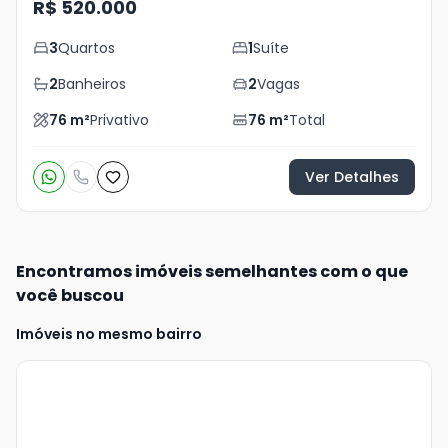
R$ 520.000
3
Quartos
1
Suíte
2
Banheiros
2
Vagas
76
m²
Privativo
76
m²
Total
Ver Detalhes
Encontramos imóveis semelhantes com o que
você buscou
Imóveis no mesmo bairro
Veja