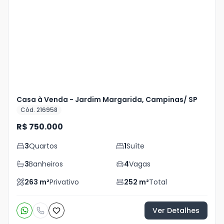
Mais
+
25
foto
s
Casa à Venda - Jardim Margarida, Campinas/ SP
Cód. 216958
R$ 750.000
3
Quartos
1
Suíte
3
Banheiros
4
Vagas
263
m²
Privativo
252
m²
Total
Ver Detalhes