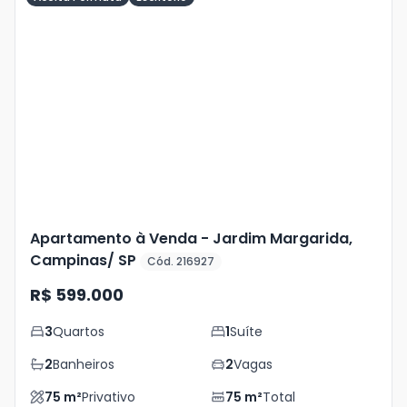
Veja
Mais
+
26
foto
s
Apartamento à Venda - Jardim Margarida,
Campinas/ SP
Cód. 216927
R$ 599.000
3
Quartos
1
Suíte
2
Banheiros
2
Vagas
75
m²
Privativo
75
m²
Total