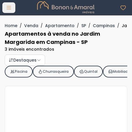
Abrir menu
Home
/
Venda
/
Apartamento
/
SP
/
Campinas
/
Jard
Apartamentos à venda no Jardim
Margarida em Campinas - SP
3 imóveis encontrados
Destaques
Piscina
Churrasqueira
Quintal
Mobiliado
Veja
Mais
+
10
foto
s