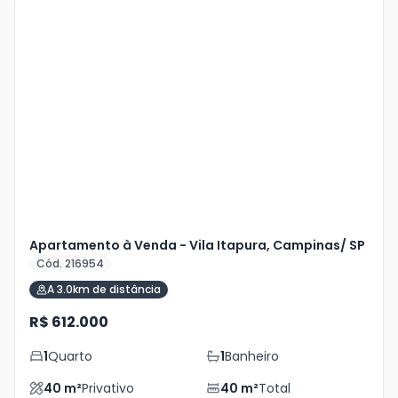
Veja
Mais
+
2
foto
s
Apartamento à Venda - Vila Itapura, Campinas/ SP
Cód. 216954
A 3.0km de distância
R$ 612.000
1
Quarto
1
Banheiro
40
m²
Privativo
40
m²
Total