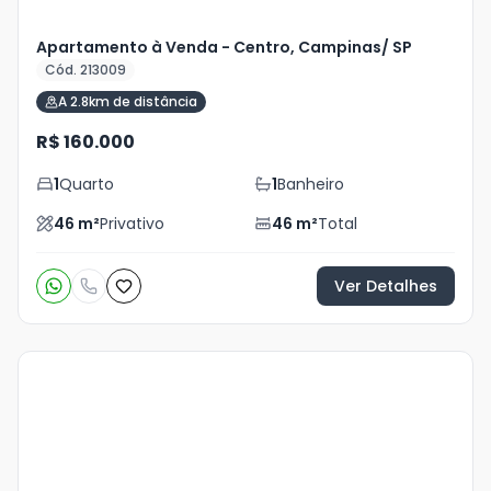
Apartamento à Venda - Centro, Campinas/ SP
Cód. 213009
A 2.8km de distância
R$ 160.000
1
Quarto
1
Banheiro
46
m²
Privativo
46
m²
Total
Ver Detalhes
Veja
Mais