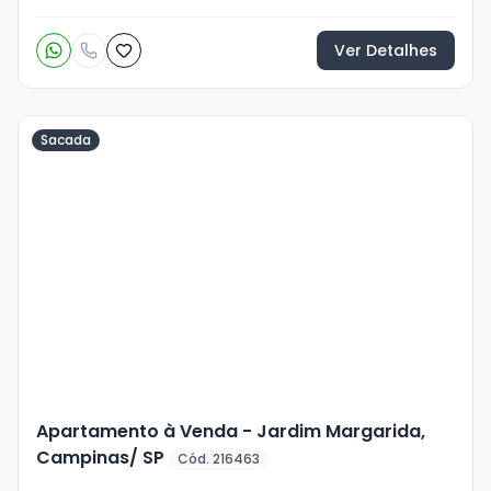
Ver Detalhes
Sacada
Veja
Mais
+
20
foto
s
Apartamento à Venda - Jardim Margarida,
Campinas/ SP
Cód. 216463