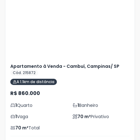
Mais
+
3
foto
s
Apartamento à Venda - Cambuí, Campinas/ SP
Cód. 215872
A 1.1km de distância
R$ 860.000
1
Quarto
1
Banheiro
1
Vaga
70
m²
Privativo
70
m²
Total