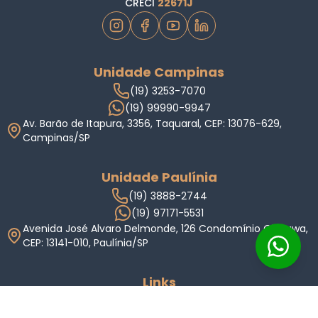
CRECI
22671J
Unidade Campinas
(19) 3253-7070
(19) 99990-9947
Av. Barão de Itapura, 3356, Taquaral, CEP: 13076-629,
Campinas/SP
Unidade Paulínia
(19) 3888-2744
(19) 97171-5531
Avenida José Alvaro Delmonde, 126 Condomínio Okinawa,
CEP: 13141-010, Paulínia/SP
Links
Home
Imóveis