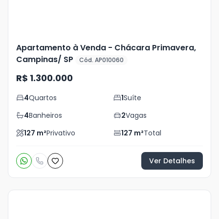
Apartamento à Venda - Chácara Primavera,
Campinas/ SP
Cód. AP010060
R$ 1.300.000
4
Quartos
1
Suíte
4
Banheiros
2
Vagas
127
m²
Privativo
127
m²
Total
Ver Detalhes