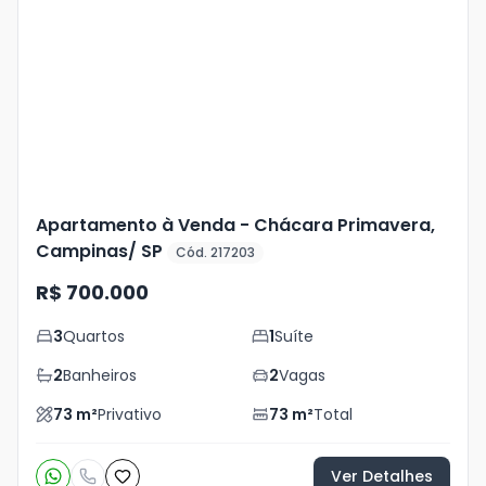
Mais
+
13
foto
s
Apartamento à Venda - Chácara Primavera,
Campinas/ SP
Cód. 217203
R$ 700.000
3
Quartos
1
Suíte
2
Banheiros
2
Vagas
73
m²
Privativo
73
m²
Total
Ver Detalhes