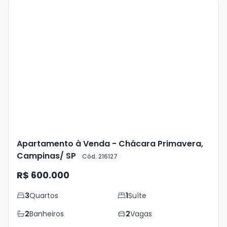
Veja
Mais
+
10
foto
s
Apartamento à Venda - Chácara Primavera,
Campinas/ SP
Cód. 216127
R$ 600.000
3
Quartos
1
Suíte
2
Banheiros
2
Vagas