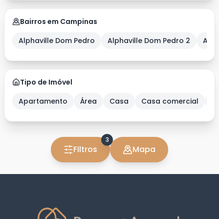
Bairros em Campinas
Alphaville Dom Pedro
Alphaville Dom Pedro 2
Alph
Tipo de Imóvel
Apartamento
Área
Casa
Casa comercial
C
3
Filtros
Mapa