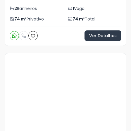
2
Banheiros
1
Vaga
74
m²
Privativo
74
m²
Total
Ver Detalhes
Veja
Mais
+
10
foto
s