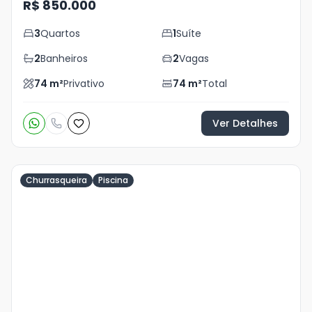
R$ 850.000
3
Quartos
1
Suíte
2
Banheiros
2
Vagas
74
m²
Privativo
74
m²
Total
Ver Detalhes
Churrasqueira
Piscina
Veja
Mais
+
44
foto
s