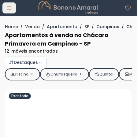
Abrir menu
Home
/
Venda
/
Apartamento
/
SP
/
Campinas
/
Chác
Apartamentos à venda no Chácara
Primavera em Campinas - SP
12 imóveis encontrados
Destaques
Piscina
Churrasqueira
Quintal
Mob
3
1
Escritorio
Veja
Mais
+
45
foto
s