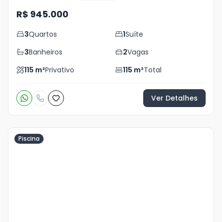
R$ 945.000
3
Quartos
1
Suíte
3
Banheiros
2
Vagas
115
m²
Privativo
115
m²
Total
Ver Detalhes
Piscina
Veja
Mais
+
45
foto
s