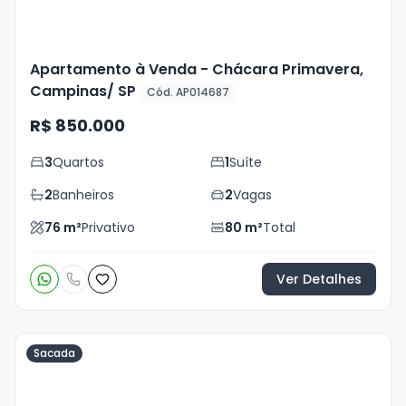
Apartamento à Venda - Chácara Primavera,
Campinas/ SP
Cód. AP014687
R$ 850.000
3
Quartos
1
Suíte
2
Banheiros
2
Vagas
76
m²
Privativo
80
m²
Total
Ver Detalhes
Sacada
Veja