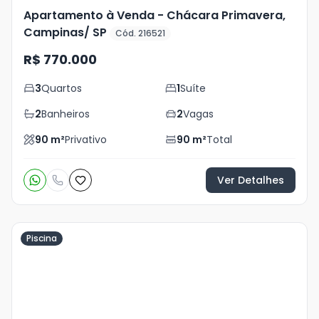
Apartamento à Venda - Chácara Primavera,
Campinas/ SP
Cód. 216521
R$ 770.000
3
Quartos
1
Suíte
2
Banheiros
2
Vagas
90
m²
Privativo
90
m²
Total
Ver Detalhes
Piscina
Veja
Mais
+
13