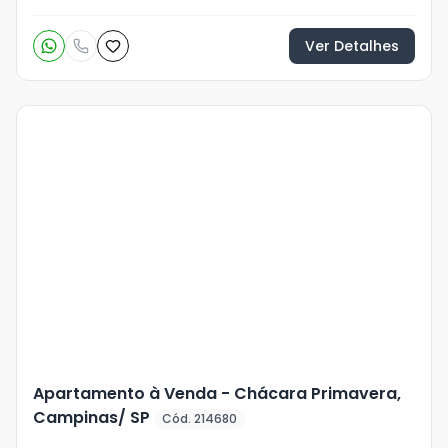
Ver Detalhes
Veja
Mais
+
5
foto
s
Apartamento à Venda - Chácara Primavera,
Campinas/ SP
Cód. 214680