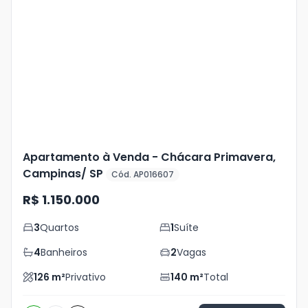
Veja
Mais
+
31
foto
s
Apartamento à Venda - Chácara Primavera,
Campinas/ SP
Cód. AP016607
R$ 1.150.000
3
Quartos
1
Suíte
4
Banheiros
2
Vagas
126
m²
Privativo
140
m²
Total