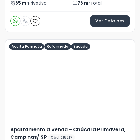
85
m²
Privativo
78
m²
Total
Ver Detalhes
Aceita Permuta
Reformado
Sacada
Veja
Mais
+
37
foto
s
Apartamento à Venda - Chácara Primavera,
Campinas/ SP
Cód. 215217