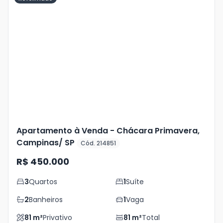
Veja
Mais
+
14
foto
s
Apartamento à Venda - Chácara Primavera,
Campinas/ SP
Cód. 214851
R$ 450.000
3
Quartos
1
Suíte
2
Banheiros
1
Vaga
81
m²
Privativo
81
m²
Total