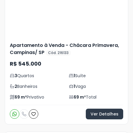
foto
s
Apartamento à Venda - Chácara Primavera,
Campinas/ SP
Cód. 216133
R$ 545.000
3
Quartos
1
Suíte
2
Banheiros
1
Vaga
69
m²
Privativo
69
m²
Total
Ver Detalhes