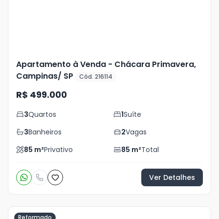
Apartamento à Venda - Chácara Primavera,
Campinas/ SP
Cód. 216114
R$ 499.000
3
Quartos
1
Suíte
3
Banheiros
2
Vagas
85
m²
Privativo
85
m²
Total
Ver Detalhes
Reformado