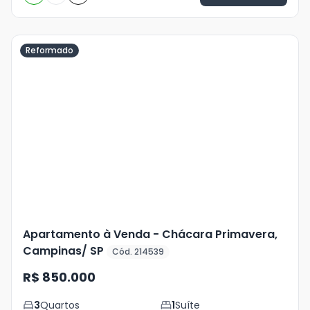
Reformado
Veja
Mais
+
15
foto
s
Apartamento à Venda - Chácara Primavera,
Campinas/ SP
Cód. 214539
R$ 850.000
3
Quartos
1
Suíte