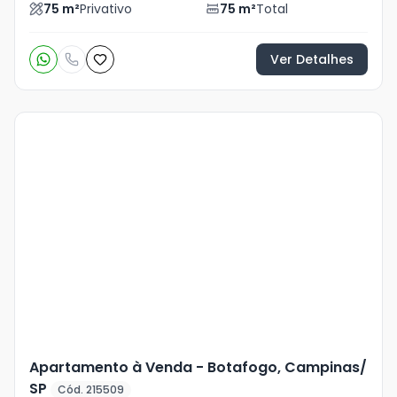
75
m²
Privativo
75
m²
Total
Ver Detalhes
Veja
Mais
+
8
foto
s
Apartamento à Venda - Botafogo, Campinas/
SP
Cód. 215509