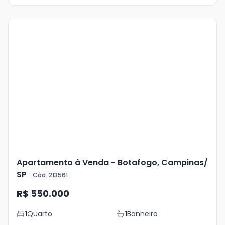
Veja
Mais
+
19
foto
s
Apartamento à Venda - Botafogo, Campinas/
SP
Cód. 213561
R$ 550.000
1
Quarto
1
Banheiro