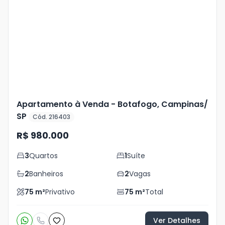
Mais
+
27
foto
s
Apartamento à Venda - Botafogo, Campinas/
SP
Cód. 216403
R$ 980.000
3
Quartos
1
Suíte
2
Banheiros
2
Vagas
75
m²
Privativo
75
m²
Total
Ver Detalhes