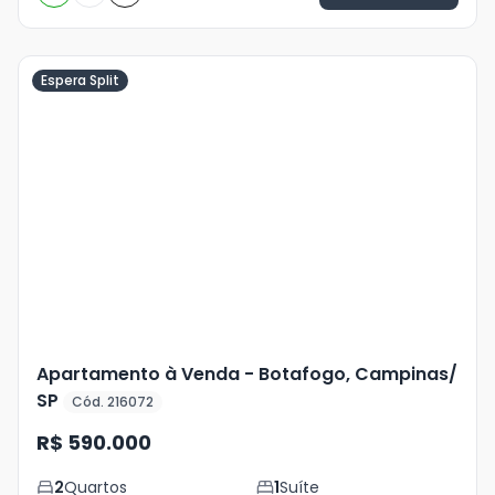
Espera Split
Veja
Mais
+
11
foto
s
Apartamento à Venda - Botafogo, Campinas/
SP
Cód. 216072
R$ 590.000
2
Quartos
1
Suíte