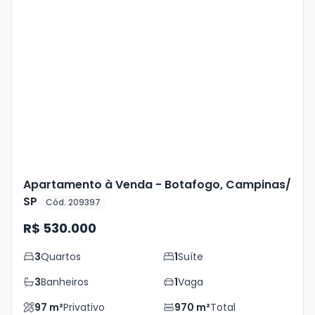
Veja
Mais
+
28
foto
s
Apartamento à Venda - Botafogo, Campinas/
SP
Cód. 209397
R$ 530.000
3
Quartos
1
Suíte
3
Banheiros
1
Vaga
97
m²
Privativo
970
m²
Total