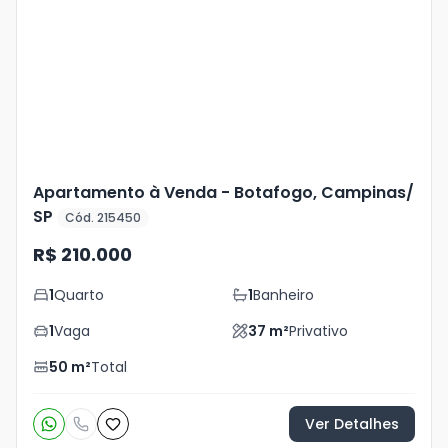
Mais
+
16
foto
s
Apartamento à Venda - Botafogo, Campinas/
SP
Cód. 215450
R$ 210.000
1
Quarto
1
Banheiro
1
Vaga
37
m²
Privativo
50
m²
Total
Ver Detalhes