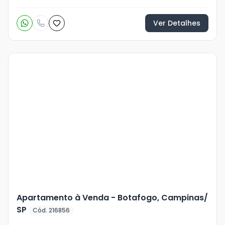
Ver Detalhes
Veja
Mais
+
31
foto
s
Apartamento à Venda - Botafogo, Campinas/
SP
Cód. 216856