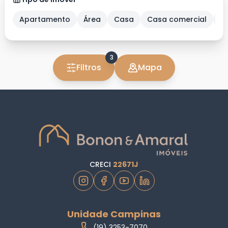
Apartamento
Área
Casa
Casa comercial
C
3
Filtros
Mapa
CRECI
22671J
Unidade Campinas
(19) 3253-7070