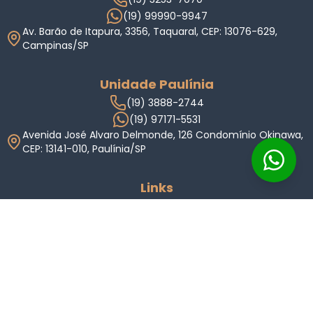
(19) 99990-9947
Av. Barão de Itapura, 3356, Taquaral, CEP: 13076-629,
Campinas/SP
Unidade Paulínia
(19) 3888-2744
(19) 97171-5531
Avenida José Alvaro Delmonde, 126 Condomínio Okinawa,
CEP: 13141-010, Paulínia/SP
Links
Home
Imóveis
Condomínios
Anuncie
Indique
Valor do Imóvel
Sobre Nós
Carreiras
Blog