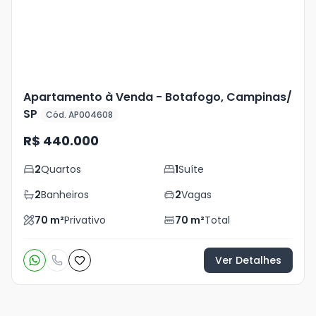
foto
s
Apartamento à Venda - Botafogo, Campinas/
SP
Cód. AP004608
R$ 440.000
2
Quartos
1
Suíte
2
Banheiros
2
Vagas
70
m²
Privativo
70
m²
Total
Ver Detalhes