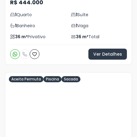
R$ 444.000
1
Quarto
1
Suíte
1
Banheiro
1
Vaga
36
m²
Privativo
36
m²
Total
Ver Detalhes
Aceita Permuta
Piscina
Sacada
Veja
Mais
+
10
foto
s