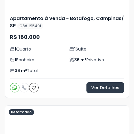
Apartamento à Venda - Botafogo, Campinas/
SP
Cód. 215491
R$ 180.000
1
Quarto
1
Suíte
1
Banheiro
36
m²
Privativo
36
m²
Total
Ver Detalhes
Reformado
Veja