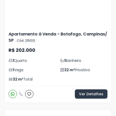
Apartamento à Venda - Botafogo, Campinas/
SP
Cód. 215013
R$ 202.000
1
Quarto
1
Banheiro
1
Vaga
32
m²
Privativo
32
m²
Total
Ver Detalhes