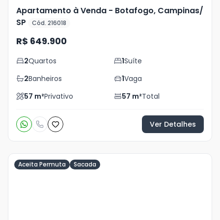
Apartamento à Venda - Botafogo, Campinas/
SP
Cód. 216018
R$ 649.900
2
Quartos
1
Suíte
2
Banheiros
1
Vaga
57
m²
Privativo
57
m²
Total
Ver Detalhes
Aceita Permuta
Sacada
Veja
Mais
+
12