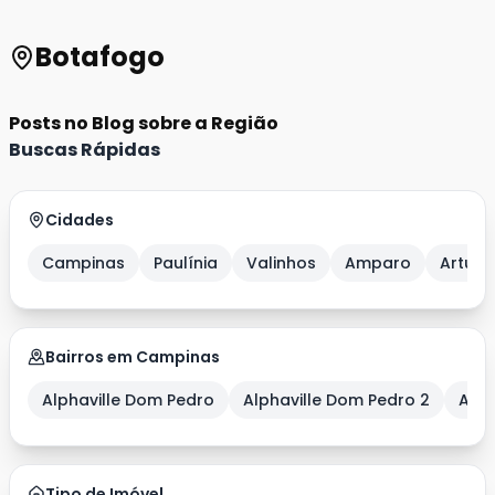
Botafogo
Posts no Blog sobre a Região
Buscas Rápidas
Cidades
Campinas
Paulínia
Valinhos
Amparo
Artur 
Bairros em Campinas
Alphaville Dom Pedro
Alphaville Dom Pedro 2
Alph
Tipo de Imóvel