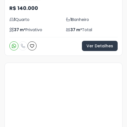
R$ 140.000
1
Quarto
1
Banheiro
37
m²
Privativo
37
m²
Total
Ver Detalhes
Veja
Mais
+
10
foto
s