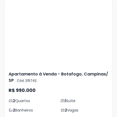
Veja
Mais
+
17
foto
s
Apartamento à Venda - Botafogo, Campinas/
SP
Cód. 215742
R$ 990.000
2
Quartos
1
Suíte
2
Banheiros
2
Vagas