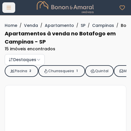
Abrir menu
Home
/
Venda
/
Apartamento
/
SP
/
Campinas
/
Bot
Apartamentos à venda no Botafogo em
Campinas - SP
15 imóveis encontrados
Destaques
Piscina
Churrasqueira
Quintal
Mob
2
1
Veja
Mais
+
29
foto
s