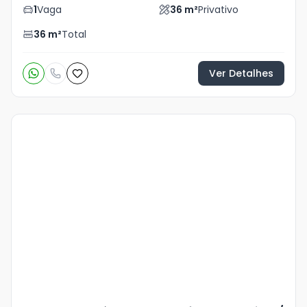
1
Vaga
36
m²
Privativo
36
m²
Total
Ver Detalhes
Veja
Mais
+
15
foto
s