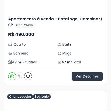
Apartamento à Venda - Botafogo, Campinas/
SP
Cód. 214312
R$ 490.000
1
Quarto
1
Suíte
1
Banheiro
1
Vaga
47
m²
Privativo
47
m²
Total
Ver Detalhes
Churrasqueira
Escritorio
Veja