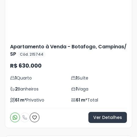
foto
s
Apartamento à Venda - Botafogo, Campinas/
SP
Cód. 215744
R$ 630.000
1
Quarto
1
Suíte
2
Banheiros
1
Vaga
61
m²
Privativo
61
m²
Total
Ver Detalhes