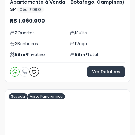
Apartamento à Venda - Botafogo, Campinas/
SP
Cód. 210683
R$ 1.060.000
2
Quartos
1
Suíte
2
Banheiros
1
Vaga
66
m²
Privativo
66
m²
Total
Ver Detalhes
Sacada
Vista Panoramica
Veja
Mais
+
13