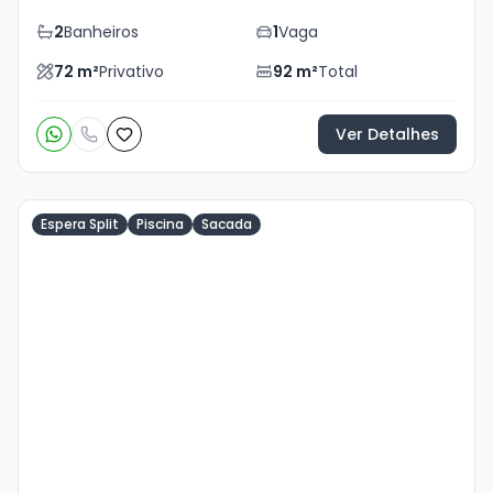
2
Banheiros
1
Vaga
72
m²
Privativo
92
m²
Total
Ver Detalhes
Espera Split
Piscina
Sacada
Veja
Mais
+
28
foto
s