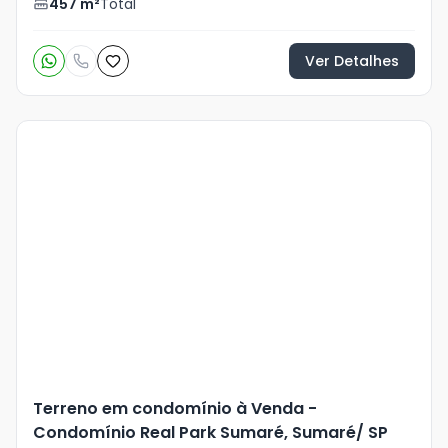
457
m²
Total
Ver Detalhes
Veja
Mais
+
16
foto
s
Terreno em condomínio à Venda -
Condomínio Real Park Sumaré, Sumaré/ SP