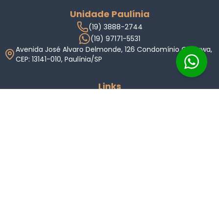
Unidade Paulínia
(19) 3888-2744
(19) 97171-5531
Avenida José Alvaro Delmonde, 126 Condomínio Okinawa,
CEP: 13141-010, Paulínia/SP
Links
Home
Imóveis
Condomínios
Anuncie
Indique
Valor do Imóvel
Sobre Nós
Carreiras
Blog
Termos de Uso
Política de Privacidade