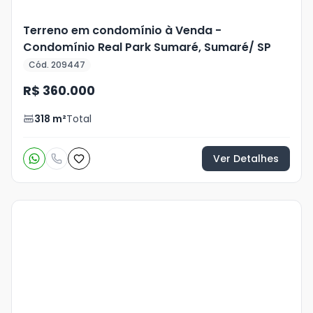
Terreno em condomínio à Venda -
Condomínio Real Park Sumaré, Sumaré/ SP
Cód. 209447
R$ 360.000
318
m²
Total
Ver Detalhes
Veja
Mais
+
22
foto
s