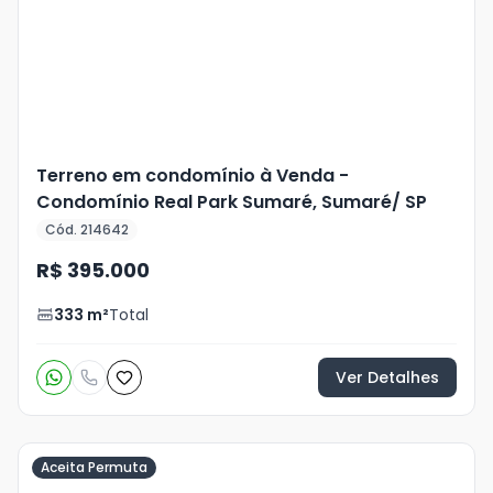
+
15
foto
s
Terreno em condomínio à Venda -
Condomínio Real Park Sumaré, Sumaré/ SP
Cód. 214642
R$ 395.000
333
m²
Total
Ver Detalhes
Aceita Permuta