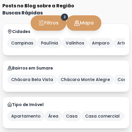
Posts no Blog sobre a Região
Buscas Rápidas
3
Filtros
Mapa
Cidades
Campinas
Paulínia
Valinhos
Amparo
Artur 
Bairros em Sumare
Chácara Bela Vista
Chácara Monte Alegre
Condo
Tipo de Imóvel
Apartamento
Área
Casa
Casa comercial
C