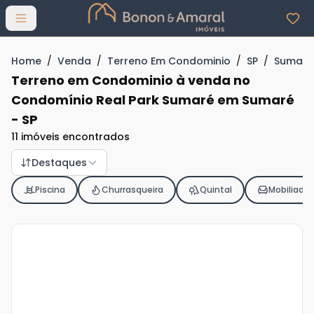
Abrir menu
Home
/
Venda
/
Terreno Em Condominio
/
SP
/
Sumaré
Terreno em Condominio à venda no
Condomínio Real Park Sumaré em Sumaré
- SP
11 imóveis encontrados
Destaques
Piscina
Churrasqueira
Quintal
Mobiliado
Veja
Mais