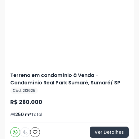
Veja
Mais
+
16
foto
s
Terreno em condomínio à Venda -
Condomínio Real Park Sumaré, Sumaré/ SP
Cód. 213625
R$ 260.000
250
m²
Total
Ver Detalhes