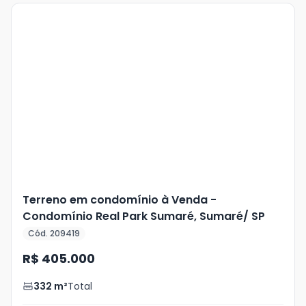
Veja
Mais
+
23
foto
s
Terreno em condomínio à Venda -
Condomínio Real Park Sumaré, Sumaré/ SP
Cód. 209419
R$ 405.000
332
m²
Total