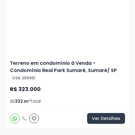
Mais
+
22
foto
s
Terreno em condomínio à Venda -
Condomínio Real Park Sumaré, Sumaré/ SP
Cód. 209431
R$ 323.000
332
m²
Total
Ver Detalhes