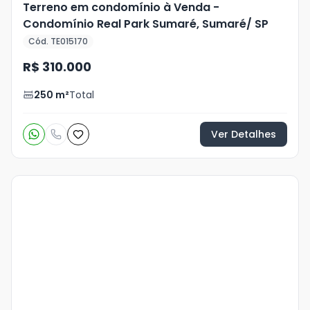
Terreno em condomínio à Venda -
Condomínio Real Park Sumaré, Sumaré/ SP
Cód. TE015170
R$ 310.000
250
m²
Total
Ver Detalhes
Veja
Mais
+
13
foto
s