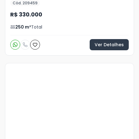
Cód. 209459
R$ 330.000
250
m²
Total
Ver Detalhes
Veja
Mais
+
11
foto
s