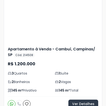
Mais
+
15
foto
s
Apartamento à Venda - Cambuí, Campinas/
SP
Cód. 214508
R$ 1.200.000
3
Quartos
1
Suíte
2
Banheiros
2
Vagas
145
m²
Privativo
145
m²
Total
Ver Detalhes