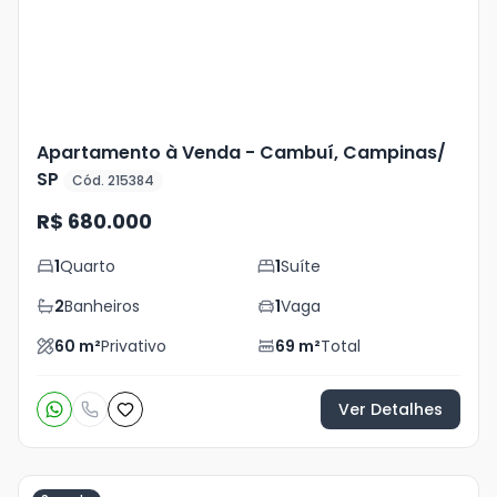
foto
s
Apartamento à Venda - Cambuí, Campinas/
SP
Cód. 215384
R$ 680.000
1
Quarto
1
Suíte
2
Banheiros
1
Vaga
60
m²
Privativo
69
m²
Total
Ver Detalhes