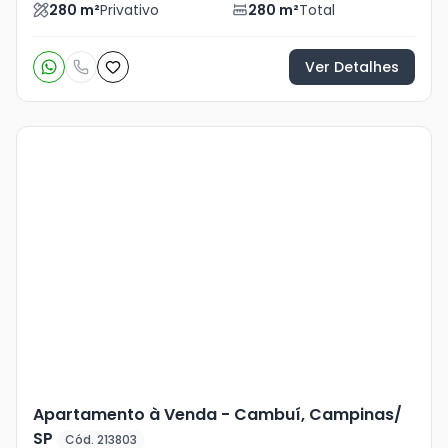
280
m²
Privativo
280
m²
Total
Ver Detalhes
Veja
Mais
+
15
foto
s
Apartamento à Venda - Cambuí, Campinas/
SP
Cód. 213803