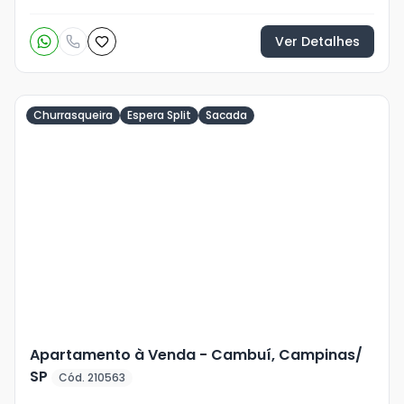
Ver Detalhes
Churrasqueira
Espera Split
Sacada
Veja
Mais
+
30
foto
s
Apartamento à Venda - Cambuí, Campinas/
SP
Cód. 210563