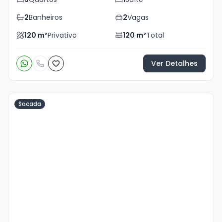
2
Banheiros
2
Vagas
120
m²
Privativo
120
m²
Total
Ver Detalhes
Sacada
Veja
Mais
+
6
foto
s