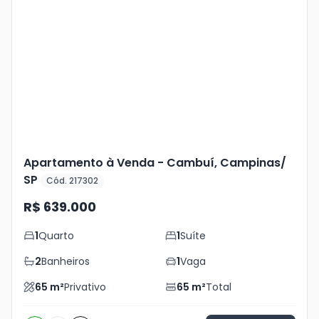
Veja
Mais
+
8
foto
s
Apartamento à Venda - Cambuí, Campinas/
SP
Cód. 217302
R$ 639.000
1
Quarto
1
Suíte
2
Banheiros
1
Vaga
65
m²
Privativo
65
m²
Total