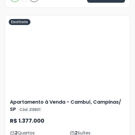
Escritorio
Veja
Mais
+
15
foto
s
Apartamento à Venda - Cambuí, Campinas/
SP
Cód. 213801
R$ 1.377.000
2
Quartos
2
Suítes