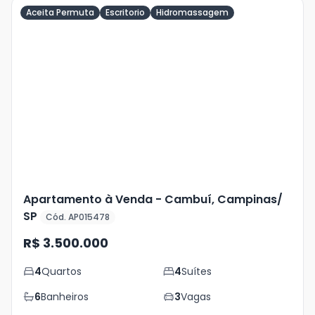
Aceita Permuta
Escritorio
Hidromassagem
Veja
Mais
+
26
foto
s
Apartamento à Venda - Cambuí, Campinas/
SP
Cód. AP015478
R$ 3.500.000
4
Quartos
4
Suítes
6
Banheiros
3
Vagas