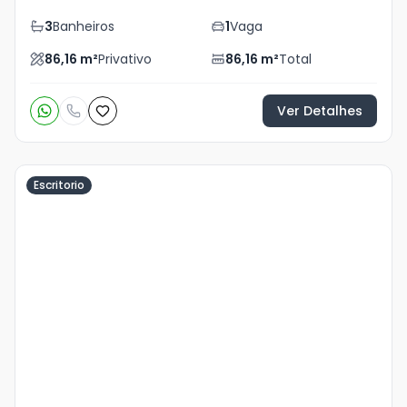
3
Banheiros
1
Vaga
86,16
m²
Privativo
86,16
m²
Total
Ver Detalhes
Escritorio
Veja
Mais
+
3
foto
s