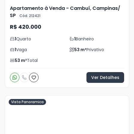
Apartamento à Venda - Cambuí, Campinas/
SP
Cód. 212421
R$ 420.000
1
Quarto
1
Banheiro
1
Vaga
53
m²
Privativo
53
m²
Total
Ver Detalhes
Vista Panoramica
Veja
Mais