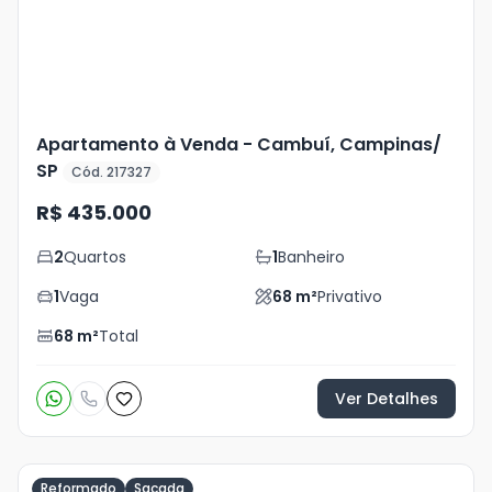
Apartamento à Venda - Cambuí, Campinas/
SP
Cód. 217327
R$ 435.000
2
Quartos
1
Banheiro
1
Vaga
68
m²
Privativo
68
m²
Total
Ver Detalhes
Reformado
Sacada