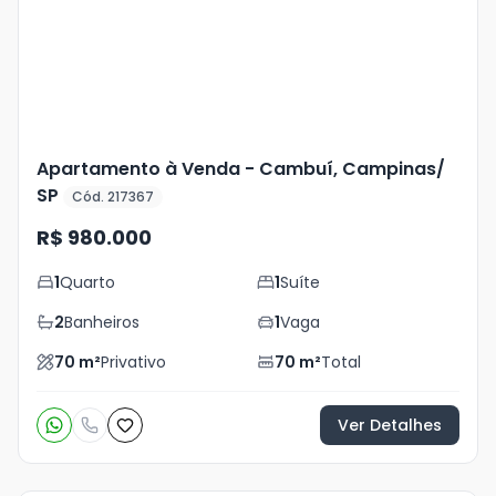
foto
s
Apartamento à Venda - Cambuí, Campinas/
SP
Cód. 217367
R$ 980.000
1
Quarto
1
Suíte
2
Banheiros
1
Vaga
70
m²
Privativo
70
m²
Total
Ver Detalhes