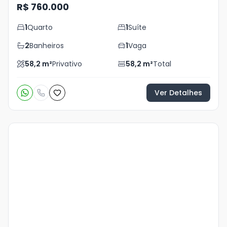
R$ 760.000
1
Quarto
1
Suíte
2
Banheiros
1
Vaga
58,2
m²
Privativo
58,2
m²
Total
Ver Detalhes
Veja
Mais
+
10
foto
s