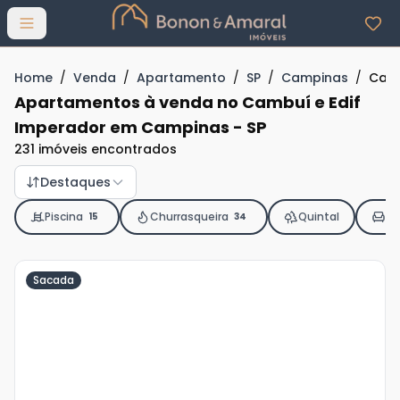
Abrir menu
Home
/
Venda
/
Apartamento
/
SP
/
Campinas
/
Camb
Apartamentos à venda no Cambuí e Edif
Imperador em Campinas - SP
231 imóveis encontrados
Destaques
Piscina
Churrasqueira
Quintal
Mo
15
34
Sacada
Veja
Mais
+
5
foto
s