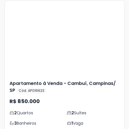
Veja
Mais
+
24
foto
s
Apartamento à Venda - Cambuí, Campinas/
SP
Cód. AP016623
R$ 850.000
2
Quartos
2
Suítes
3
Banheiros
1
Vaga