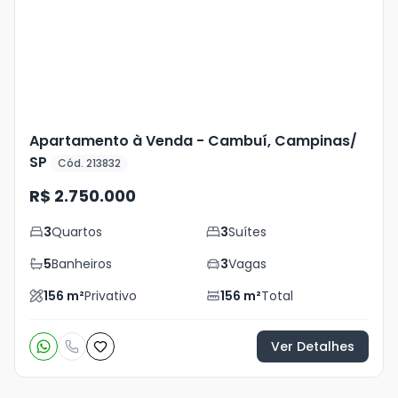
+
12
foto
s
Apartamento à Venda - Cambuí, Campinas/
SP
Cód. 213832
R$ 2.750.000
3
Quartos
3
Suítes
5
Banheiros
3
Vagas
156
m²
Privativo
156
m²
Total
Ver Detalhes