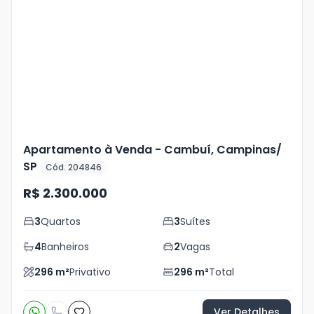
Mais
+
15
foto
s
Apartamento à Venda - Cambuí, Campinas/
SP
Cód. 204846
R$ 2.300.000
3
Quartos
3
Suítes
4
Banheiros
2
Vagas
296
m²
Privativo
296
m²
Total
Ver Detalhes