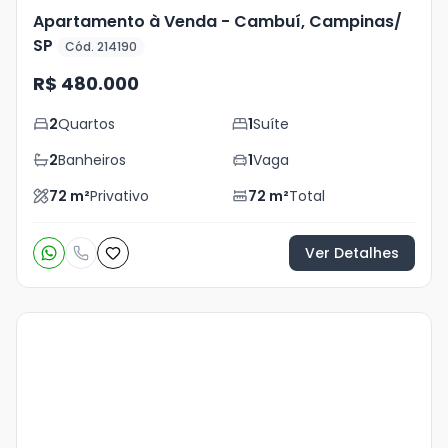
Apartamento à Venda - Cambuí, Campinas/
SP
Cód. 214190
R$ 480.000
2
Quartos
1
Suíte
2
Banheiros
1
Vaga
72
m²
Privativo
72
m²
Total
Ver Detalhes
Veja
Mais
+
28