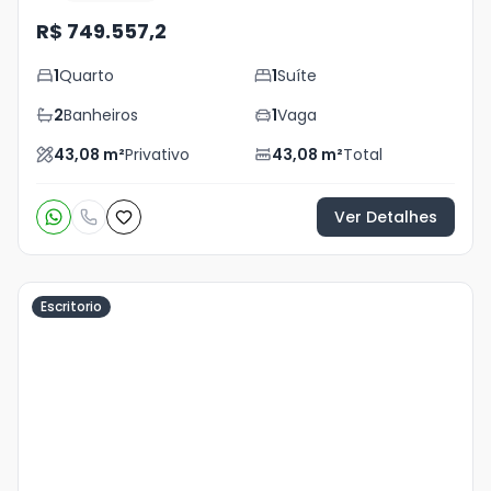
R$ 749.557,2
1
Quarto
1
Suíte
2
Banheiros
1
Vaga
43,08
m²
Privativo
43,08
m²
Total
Ver Detalhes
Escritorio
Veja
Mais
+
15
foto
s