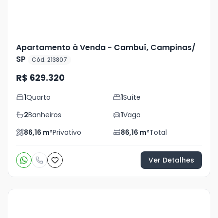
Apartamento à Venda - Cambuí, Campinas/
SP
Cód. 213807
R$ 629.320
1
Quarto
1
Suíte
2
Banheiros
1
Vaga
86,16
m²
Privativo
86,16
m²
Total
Ver Detalhes