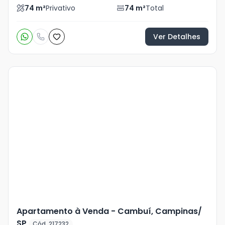
74
m²
Privativo
74
m²
Total
Ver Detalhes
Veja
Mais
+
13
foto
s
Apartamento à Venda - Cambuí, Campinas/
SP
Cód. 217232