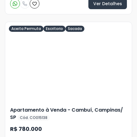
Ver Detalhes
Aceita Permuta
Escritorio
Sacada
Veja
Mais
+
42
foto
s
Apartamento à Venda - Cambuí, Campinas/
SP
Cód. CO015138
R$ 780.000