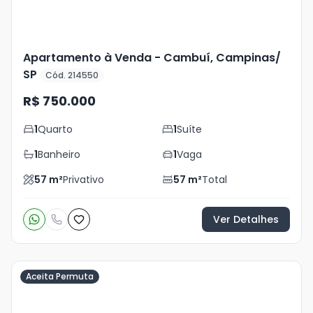
Apartamento à Venda - Cambuí, Campinas/
SP
Cód. 214550
R$ 750.000
1
Quarto
1
Suíte
1
Banheiro
1
Vaga
57
m²
Privativo
57
m²
Total
Ver Detalhes
Aceita Permuta
Veja