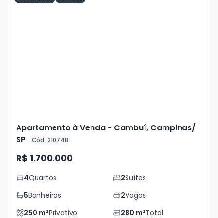
Veja
Mais
+
43
foto
s
Apartamento à Venda - Cambuí, Campinas/
SP
Cód. 210748
R$ 1.700.000
4
Quartos
2
Suítes
5
Banheiros
2
Vagas
250
m²
Privativo
280
m²
Total