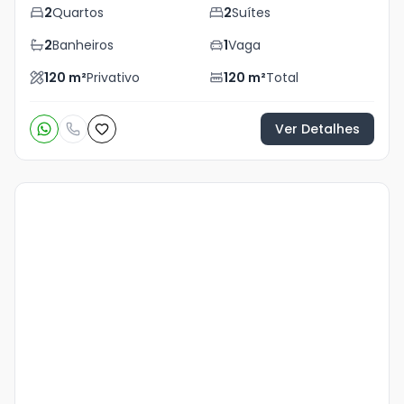
2
Quartos
2
Suítes
2
Banheiros
1
Vaga
120
m²
Privativo
120
m²
Total
Ver Detalhes
Veja
Mais
+
12
foto
s