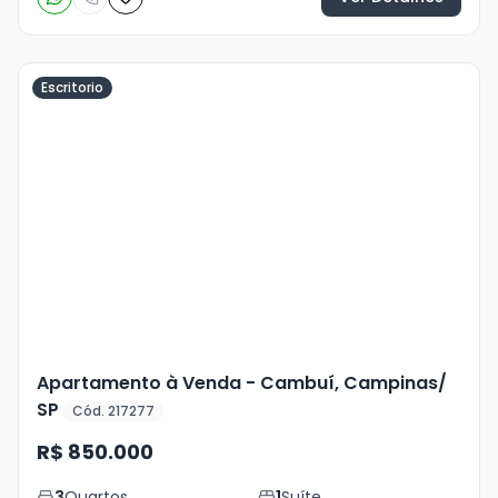
Escritorio
Veja
Mais
+
12
foto
s
Apartamento à Venda - Cambuí, Campinas/
SP
Cód. 217277
R$ 850.000
3
Quartos
1
Suíte