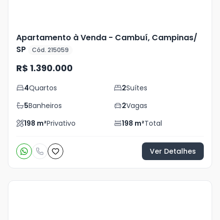
Apartamento à Venda - Cambuí, Campinas/
SP
Cód. 215059
R$ 1.390.000
4
Quartos
2
Suítes
5
Banheiros
2
Vagas
198
m²
Privativo
198
m²
Total
Ver Detalhes
Veja