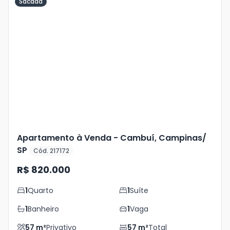
Sacada
Veja
Mais
+
16
foto
s
Apartamento à Venda - Cambuí, Campinas/
SP
Cód. 217172
R$ 820.000
1
Quarto
1
Suíte
1
Banheiro
1
Vaga
57
m²
Privativo
57
m²
Total