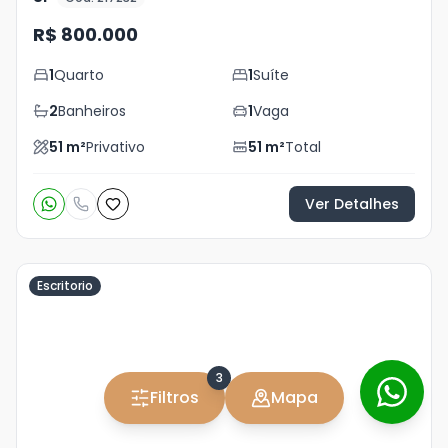
R$ 800.000
1
Quarto
1
Suíte
2
Banheiros
1
Vaga
51
m²
Privativo
51
m²
Total
Ver Detalhes
Escritorio
Veja
Mais
3
+
11
Filtros
Mapa
foto
s