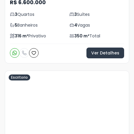
R$ 6.600.000
3
Quartos
3
Suítes
5
Banheiros
4
Vagas
316
m²
Privativo
350
m²
Total
Ver Detalhes
Escritorio
Veja
Mais
+
9
foto
s