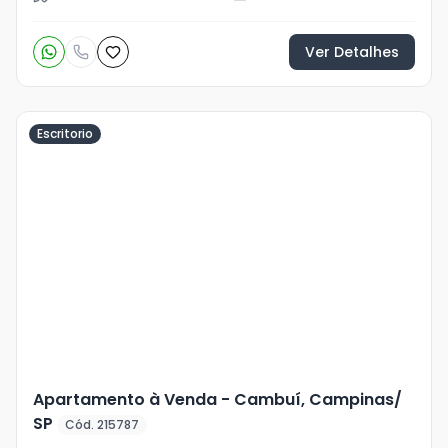
Ver Detalhes
Escritorio
Veja
Mais
+
12
foto
s
Apartamento à Venda - Cambuí, Campinas/
SP
Cód. 215787