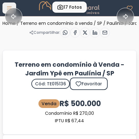
17
Fotos
Abrir menu
Home
/
Terreno em condomínio à venda
/
SP
/
Paulínia
/
Jard
Compartilhar:
Terreno em condomínio à Venda -
Jardim Ypê em Paulínia / SP
Cód: TE015136
Favoritar
R$ 500.000
Venda
Condomínio R$ 270,00
IPTU R$ 67,44