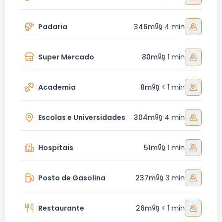
Padaria
346m
4 min
Super Mercado
80m
1 min
Academia
8m
< 1 min
Escolas e Universidades
304m
4 min
Hospitais
51m
1 min
Posto de Gasolina
237m
3 min
Restaurante
26m
< 1 min