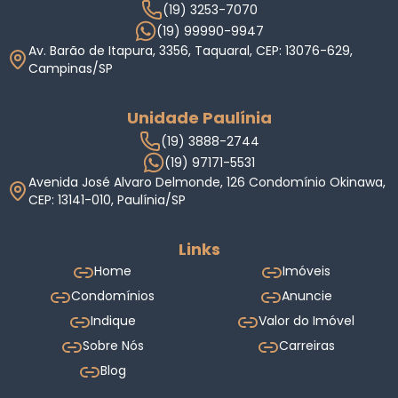
(19) 3253-7070
(19) 99990-9947
Av. Barão de Itapura, 3356, Taquaral, CEP: 13076-629,
Campinas/SP
Unidade Paulínia
(19) 3888-2744
(19) 97171-5531
Avenida José Alvaro Delmonde, 126 Condomínio Okinawa,
CEP: 13141-010, Paulínia/SP
Links
Home
Imóveis
Condomínios
Anuncie
Indique
Valor do Imóvel
Sobre Nós
Carreiras
Blog