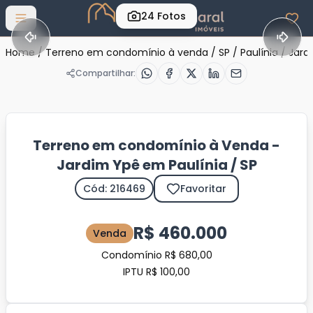
24
Fotos
Abrir menu
Home
/
Terreno em condomínio à venda
/
SP
/
Paulínia
/
Jard
Compartilhar:
Terreno em condomínio à Venda -
Jardim Ypê em Paulínia / SP
Cód: 216469
Favoritar
R$ 460.000
Venda
Condomínio R$ 680,00
IPTU R$ 100,00