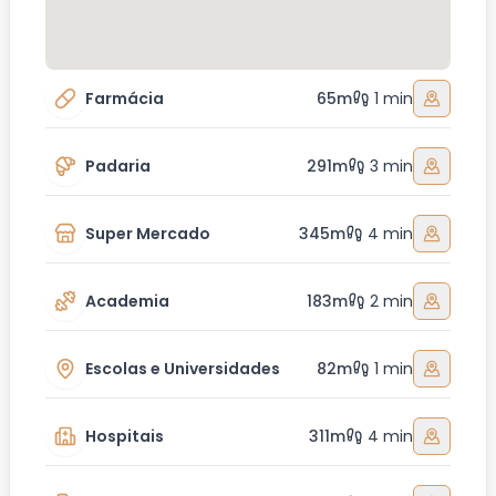
Farmácia
65m
1 min
Padaria
291m
3 min
Super Mercado
345m
4 min
Academia
183m
2 min
Escolas e Universidades
82m
1 min
Hospitais
311m
4 min