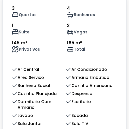
3
4
Quartos
Banheiros
1
2
Suíte
Vagas
145 m²
165 m²
Privativos
Total
Ar Central
Ar Condicionado
Area Servico
Armario Embutido
Banheiro Social
Cozinha Americana
Cozinha Planejada
Despensa
Dormitorio Com
Escritorio
Armario
Lavabo
Sacada
Sala Jantar
Sala T V