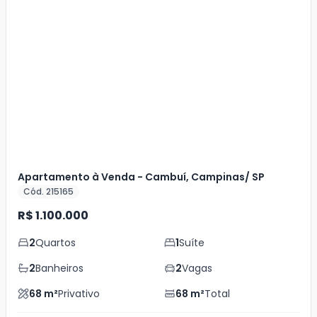
Veja
Mais
+
14
foto
s
Apartamento à Venda - Cambuí, Campinas/ SP
Cód. 215165
R$ 1.100.000
2
Quartos
1
Suíte
2
Banheiros
2
Vagas
68
m²
Privativo
68
m²
Total