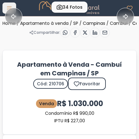
34
Fotos
Abrir menu
Home
/
Apartamento à venda
/
SP
/
Campinas
/
Cambuí
/
Có
Compartilhar:
Apartamento à Venda - Cambuí
em Campinas / SP
Cód: 210706
Favoritar
R$ 1.030.000
Venda
Condomínio R$ 990,00
IPTU R$ 227,00