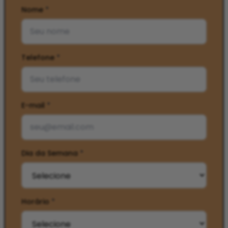
Nome
*
Telefone
*
E-mail
*
Dia da Semana
*
Horário
*