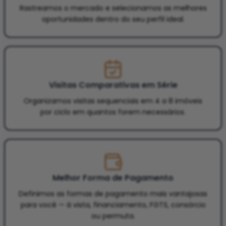
Rastreamos o mercado e selecionamos as melhores
oportunidades dentro do seu perfil ideal.
Visitas Comparativas em Série
Organizamos visitas sequenciais em 4 a 8 imóveis
por ciclo em quantos forem necessários.
Melhor Forma de Pagamento
Definimos as formas de pagamento mais vantajosas
para você — à vista, financiamento, FGTS, consórcio
ou permuta.