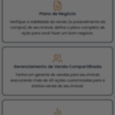
Plano de Negócio
Verifique a viabilidade da venda (e possivelmente da
compra) de seu imóvel, defina o plano completo de
ação para você fazer um bom negócio.
Gerenciamento de Venda Compartilhada
Tenha um gerente de vendas para seu imóvel,
executando mais de 40 ações customizadas para a
efetiva venda de seu imóvel.