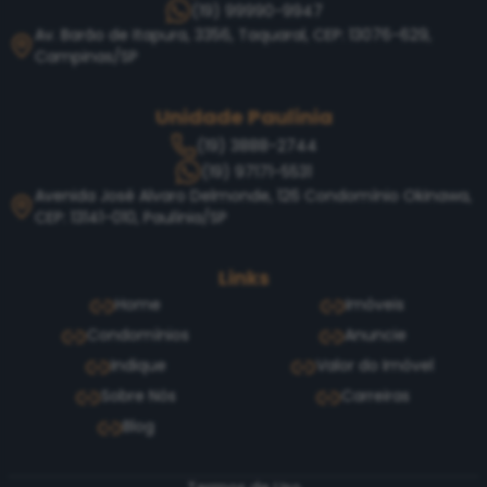
(19) 99990-9947
Av. Barão de Itapura, 3356, Taquaral, CEP: 13076-629,
Campinas/SP
Unidade Paulínia
(19) 3888-2744
(19) 97171-5531
Avenida José Alvaro Delmonde, 126 Condomínio Okinawa,
CEP: 13141-010, Paulínia/SP
Links
Home
Imóveis
Condomínios
Anuncie
Indique
Valor do Imóvel
Sobre Nós
Carreiras
Blog