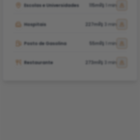
Escolas e Universidades
115m
1 min
Hospitais
227m
3 min
Posto de Gasolina
55m
1 min
Restaurante
273m
3 min