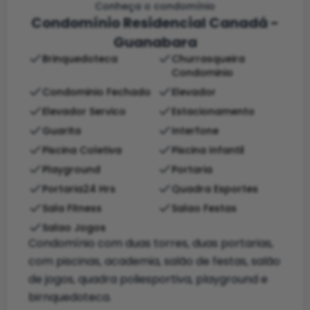
Conheça o condomínio
Condomínio Residencial Canadá -
Guanabara
Brinquedoteca
Churrasqueira
Condominio
Condominio Fechado
Elevador
Elevador Servico
Estacionamento
Guarita
Interfone
Piscina Coletiva
Piscina Infantil
Playground
Portaria
Portaria24 Hrs
Quadra Esportes
Sala Fitness
Salao Festas
Salao Jogos
Condomínio com duas torres, duas portarias,
com piscinas, academia, salão de festas, salão
de jogos, quadra poliesportiva, playground e
birnquedoteca.