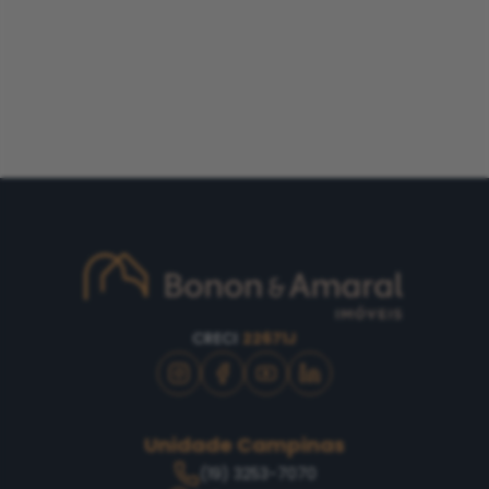
CRECI
22671J
Unidade Campinas
(19) 3253-7070