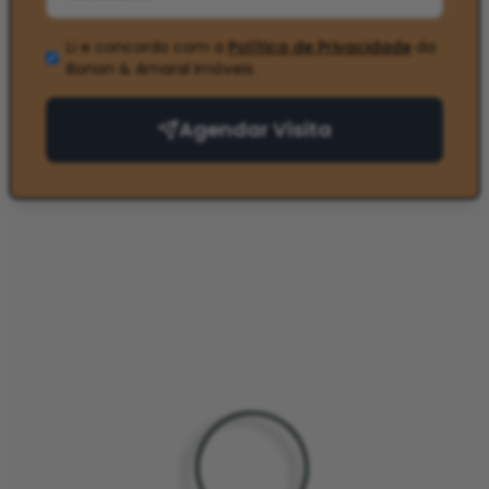
Li e concordo com a
Política de Privacidade
da
Bonon & Amaral Imóveis
.
Agendar Visita