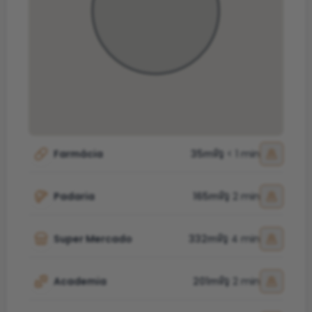
Farmácia
35m
< 1 min
Padaria
165m
2 min
Super Mercado
332m
4 min
Academia
201m
2 min