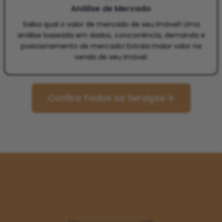
Análise de Mercado
Saiba qual o valor de mercado de seu imóvel! Uma
análise baseada em dados, concorrência, demanda e
posicionamento de mercado! Extraia maior valor na
venda de seu imóvel.
Confira Todos os Serviços