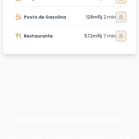
Posto de Gasolina
128m
2 min
Restaurante
572m
7 min
Gostou desse imóvel?
Favorite, compartilhe ou agende uma visita!