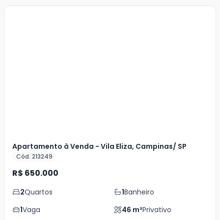
Veja
Mais
+
10
foto
s
Apartamento à Venda - Vila Eliza, Campinas/ SP
Cód. 213249
R$ 650.000
2
Quartos
1
Banheiro
1
Vaga
46
m²
Privativo