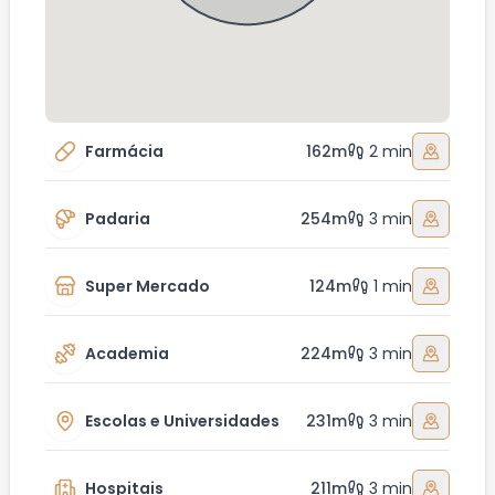
Farmácia
162m
2 min
Padaria
254m
3 min
Super Mercado
124m
1 min
Academia
224m
3 min
Escolas e Universidades
231m
3 min
Hospitais
211m
3 min