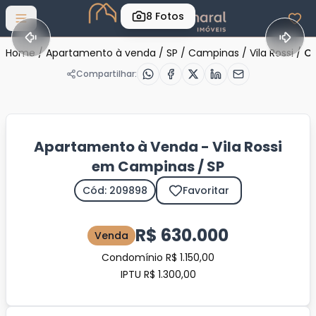
8
Fotos
Abrir menu
Home
/
Apartamento à venda
/
SP
/
Campinas
/
Vila Rossi
/
Có
Compartilhar:
Apartamento à Venda - Vila Rossi
em Campinas / SP
Cód: 209898
Favoritar
R$ 630.000
Venda
Condomínio R$ 1.150,00
IPTU R$ 1.300,00