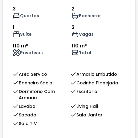
3
2
Quartos
Banheiros
1
2
Suíte
Vagas
110 m²
110 m²
Privativos
Total
Area Servico
Armario Embutido
Banheiro Social
Cozinha Planejada
Dormitorio Com
Escritorio
Armario
Lavabo
Living Hall
Sacada
Sala Jantar
Sala T V