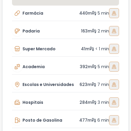
Farmácia
440m
5 min
Padaria
163m
2 min
Super Mercado
41m
< 1 min
Academia
392m
5 min
Escolas e Universidades
623m
7 min
Hospitais
284m
3 min
Posto de Gasolina
477m
6 min