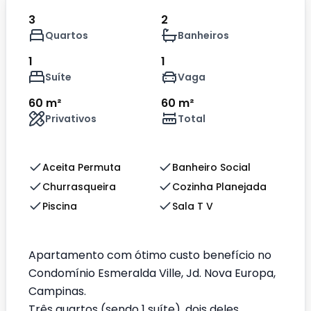
3
2
Quartos
Banheiros
1
1
Suíte
Vaga
60 m²
60 m²
Privativos
Total
Aceita Permuta
Banheiro Social
Churrasqueira
Cozinha Planejada
Piscina
Sala T V
Apartamento com ótimo custo benefício no
Condomínio Esmeralda Ville, Jd. Nova Europa,
Campinas.
Três quartos (sendo 1 suíte), dois deles