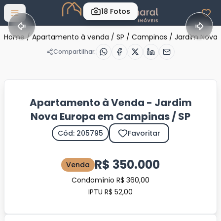
18
Fotos
Abrir menu
Home
/
Apartamento à venda
/
SP
/
Campinas
/
Jardim Nova 
Compartilhar:
Apartamento à Venda - Jardim
Nova Europa em Campinas / SP
Cód: 205795
Favoritar
R$ 350.000
Venda
Condomínio R$ 360,00
IPTU R$ 52,00