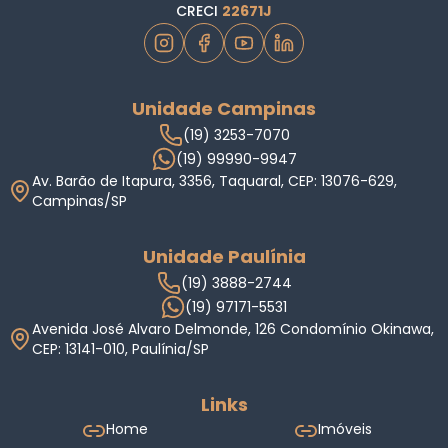
CRECI
22671J
Unidade Campinas
(19) 3253-7070
(19) 99990-9947
Av. Barão de Itapura, 3356, Taquaral, CEP: 13076-629,
Campinas/SP
Unidade Paulínia
(19) 3888-2744
(19) 97171-5531
Avenida José Alvaro Delmonde, 126 Condomínio Okinawa,
CEP: 13141-010, Paulínia/SP
Links
Home
Imóveis