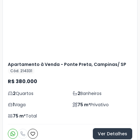
Mais
+
11
foto
s
Apartamento à Venda - Ponte Preta, Campinas/ SP
Cód. 214331
R$ 380.000
2
Quartos
2
Banheiros
1
Vaga
75
m²
Privativo
75
m²
Total
Ver Detalhes