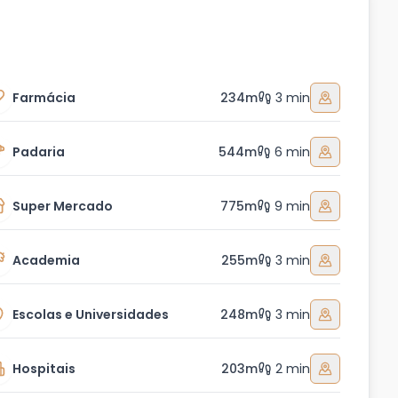
Farmácia
234m
3 min
Padaria
544m
6 min
Super Mercado
775m
9 min
Academia
255m
3 min
Escolas e Universidades
248m
3 min
Hospitais
203m
2 min