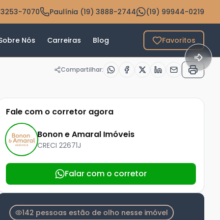
 3253-7070
Paulínia (19) 3888-2744
(19) 99944-0219
Sobre Nós
Carreiras
Blog
Favoritos
Compartilhar:
Fale com o corretor agora
Bonon e Amaral Imóveis
CRECI
22671J
Falar com o corretor
142 pessoas estão de olho nesse imóvel