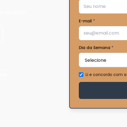
ma visita!
E-mail
*
Dia da Semana
*
Li e concordo com a
imir