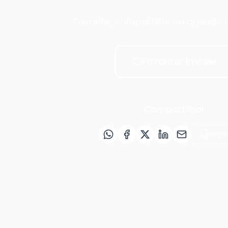
Favorite, compartilhe ou agende u
Favoritar imóvel
Compartilhar
Impr