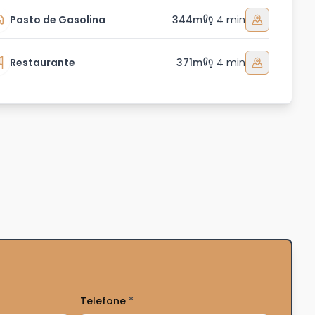
Posto de Gasolina
344m
4 min
Restaurante
371m
4 min
Telefone
*