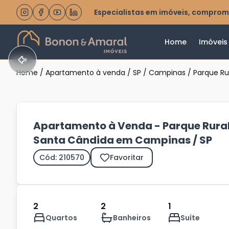
Especialistas em imóveis, comprom
Home
Imóveis
Home
/
Apartamento à venda
/
SP
/
Campinas
/
Parque Ru
Apartamento à Venda - Parque Rura
Santa Cândida em Campinas / SP
Cód: 210570
Favoritar
2
2
1
Quartos
Banheiros
Suíte