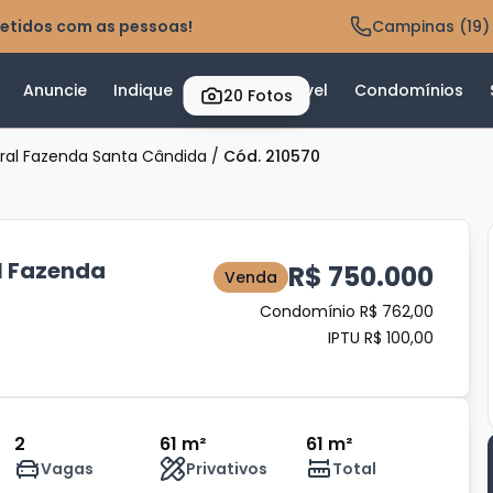
etidos com as pessoas!
Campinas (19)
Anuncie
Indique
Valor do Imóvel
Condomínios
20
Fotos
ral Fazenda Santa Cândida
/
Cód. 210570
l Fazenda
R$ 750.000
Venda
Condomínio R$ 762,00
IPTU R$ 100,00
2
61 m²
61 m²
Vagas
Privativos
Total