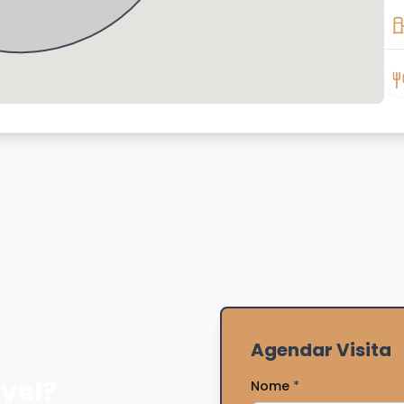
Agendar Visita
vel?
Nome
*