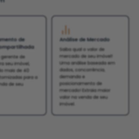
um
amento de
Análise de Mercado
ompartilhada
Saiba qual o valor de
mercado de seu imóvel!
gerente de
Uma análise baseada em
a seu imóvel,
dados, concorrência,
o mais de 40
demanda e
tomizadas para a
posicionamento de
enda de seu
mercado! Extraia maior
valor na venda de seu
imóvel.