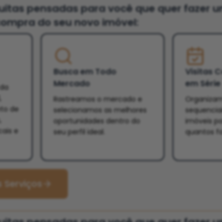
tuitas pensadas para você que quer fazer 
ompra do seu novo imóvel:
Busca em Todo
Visitas 
Mercado
em Série
 da
,
Rastreamos o mercado e
Organizam
eto de
selecionamos as melhores
sequencia
,
oportunidades dentro do
imóveis po
cais e
seu perfil ideal.
quantos f
 Serviços