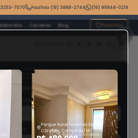
 3253-7070
Paulínia (19) 3888-2744
(19) 99944-0219
Sobre Nós
Carreiras
Blog
Favoritos
Compartilhar:
144 pessoas estão de olho nesse imóvel
Agende uma Visita
Nome completo
*
Parque Rural Fazenda Santa
Telefone
*
Cândida, Campinas/SP