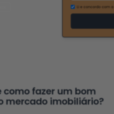
Li e concordo com a
imir
e como fazer um bom
o mercado imobiliário?