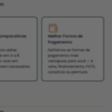
um
Comparativas
Melhor Forma de
Pagamento
os visitas
Definimos as formas de
is em 4 a 8
pagamento mais
r ciclo em
vantajosas para você — à
orem necessários.
vista, financiamento, FGTS,
consórcio ou permuta.