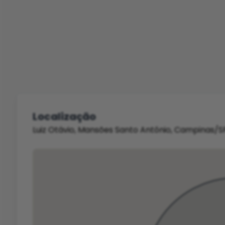
Localização
Luiz Otávio, Mansões Santo Antônio, Campinas/S