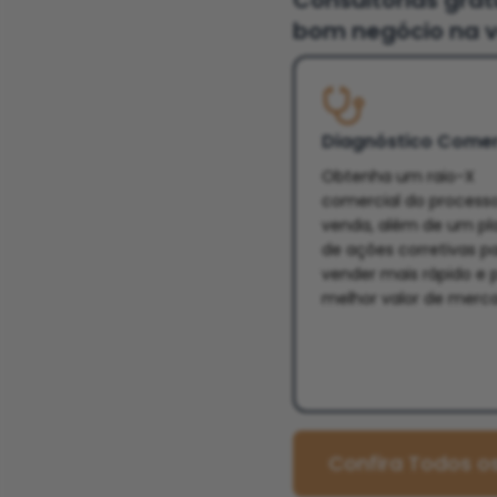
Consultorias gra
bom negócio na v
Diagnóstico Comer
Obtenha um raio-X
comercial do process
venda, além de um pl
de ações corretivas p
vender mais rápido e 
melhor valor de merc
Confira Todos os