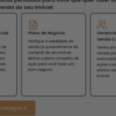
tuitas pensadas para você que quer fazer 
enda do seu imóvel:
cial
Plano de Negócio
Gerenci
Venda C
Verifique a viabilidade da
o de
venda (e possivelmente da
Tenha um 
ano
compra) de seu imóvel,
vendas par
ara
defina o plano completo de
executand
pelo
ação para você fazer um
ações cus
ado.
bom negócio.
efetiva v
imóvel.
 Serviços