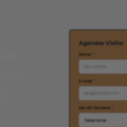
Agendar Visita
vel?
Nome
*
ma visita!
E-mail
*
Dia da Semana
*