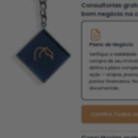
Consultorias gra
bom negócio na c
Plano de Negócio
Verifique a viabilidade
compra de seu imóvel
defina o plano compl
ação — etapas, prazos
pontos financeiros, fis
documentais.
Confira Todos os