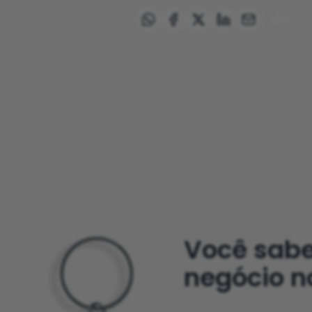
Impr
Você sab
negócio n