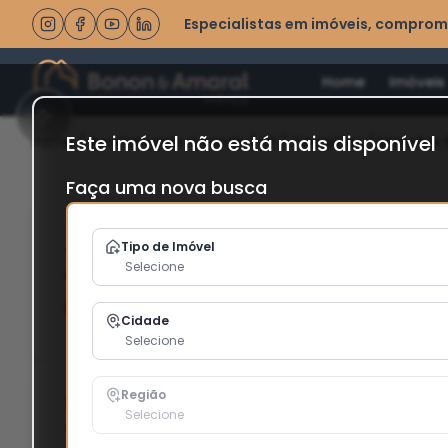
Especialistas em imóveis, comprom
Home
Imóveis
Este imóvel não está mais disponível
Home
/
Apartamento à venda
/
SP
/
Campinas
/
Mansões 
Faça uma nova busca
Apartamento à Venda - Mansões San
Tipo de Imóvel
Selecione
em Campinas / SP
Cód: 206109
Favoritar
Cidade
Selecione
Região
2
1
1
Selecione
Quartos
Banheiro
Vaga