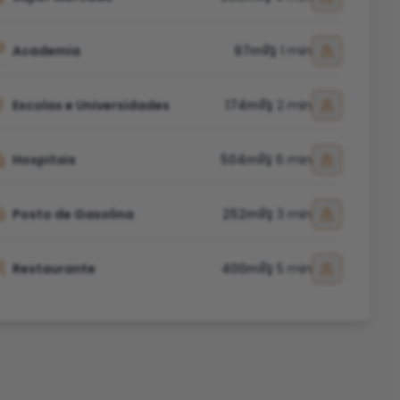
Academia
97m
1 min
Escolas e Universidades
174m
2 min
Hospitais
504m
6 min
Posto de Gasolina
252m
3 min
Restaurante
400m
5 min