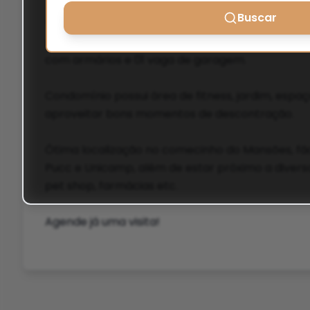
Buscar
Vende-se apartamento localizado no melhor po
possuí 2 quartos com armários, sala com varanda
com armários e 01 vaga de garagem.
Condomínio possui área de fitness, jardim, espa
aproveitar bons momentos de descontração.
Ótima localização no comecinho do Mansões, fác
Pucc e Unicamp, além de estar próximo a divers
pet shop, farmácias etc.
Agende já uma visita!