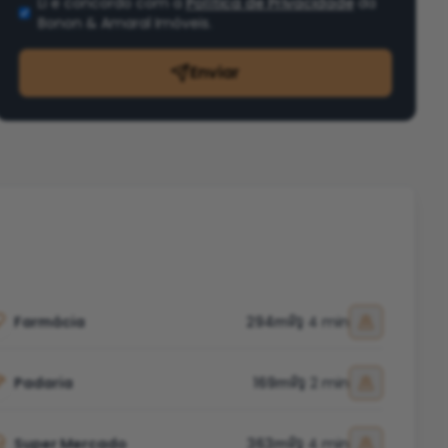
Li e concordo com a
Política de Privacidade
da
Bonon & Amaral Imóveis
.
Enviar
Farmácia
294m
4 min
Padaria
169m
2 min
Super Mercado
363m
4 min