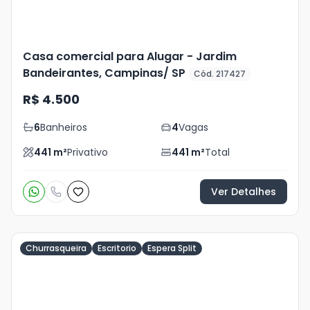
Casa comercial para Alugar - Jardim
Bandeirantes, Campinas/ SP
Cód. 217427
R$ 4.500
6
Banheiros
4
Vagas
441
m²
Privativo
441
m²
Total
Ver Detalhes
Churrasqueira
Escritorio
Espera Split
Veja
Mais