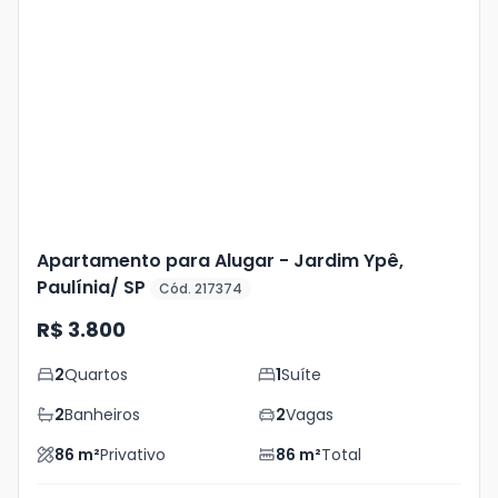
Veja
Mais
+
15
foto
s
Apartamento para Alugar - Jardim Ypê,
Paulínia/ SP
Cód. 217374
R$ 3.800
2
Quartos
1
Suíte
2
Banheiros
2
Vagas
86
m²
Privativo
86
m²
Total