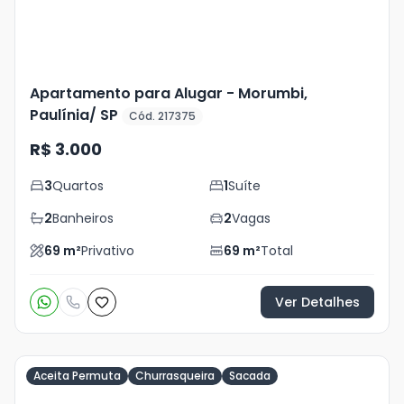
Apartamento para Alugar - Morumbi,
Paulínia/ SP
Cód. 217375
R$ 3.000
3
Quartos
1
Suíte
2
Banheiros
2
Vagas
69
m²
Privativo
69
m²
Total
Ver Detalhes
Aceita Permuta
Churrasqueira
Sacada