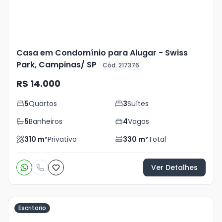
Casa em Condomínio para Alugar - Swiss
Park, Campinas/ SP
Cód. 217376
R$ 14.000
5
Quartos
3
Suítes
5
Banheiros
4
Vagas
310
m²
Privativo
330
m²
Total
Ver Detalhes
Escritorio