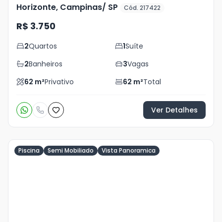
Horizonte, Campinas/ SP
Cód. 217422
R$ 3.750
2
Quartos
1
Suíte
2
Banheiros
3
Vagas
62
m²
Privativo
62
m²
Total
Ver Detalhes
Piscina
Semi Mobiliado
Vista Panoramica
Veja
Mais
+
6
foto
s