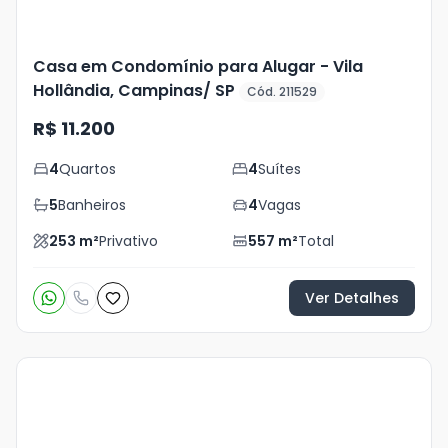
Casa em Condomínio para Alugar - Vila
Hollândia, Campinas/ SP
Cód. 211529
R$ 11.200
4
Quartos
4
Suítes
5
Banheiros
4
Vagas
253
m²
Privativo
557
m²
Total
Ver Detalhes
Veja