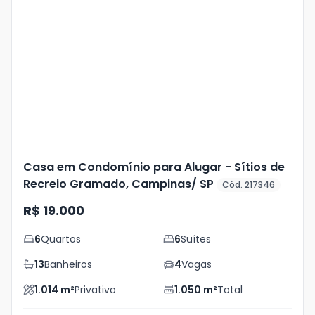
Veja
Mais
+
21
foto
s
Casa em Condomínio para Alugar - Sítios de
Recreio Gramado, Campinas/ SP
Cód. 217346
R$ 19.000
6
Quartos
6
Suítes
13
Banheiros
4
Vagas
1.014
m²
Privativo
1.050
m²
Total