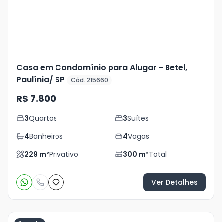
Casa em Condomínio para Alugar - Betel,
Paulínia/ SP
Cód. 215660
R$ 7.800
3
Quartos
3
Suítes
4
Banheiros
4
Vagas
229
m²
Privativo
300
m²
Total
Ver Detalhes