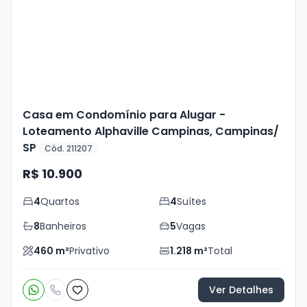
+
14
foto
s
Casa em Condomínio para Alugar -
Loteamento Alphaville Campinas, Campinas/
SP
Cód. 211207
R$ 10.900
4
Quartos
4
Suítes
8
Banheiros
5
Vagas
460
m²
Privativo
1.218
m²
Total
Ver Detalhes