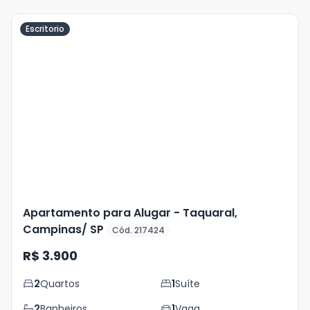
Escritorio
Veja
Mais
+
5
foto
s
Apartamento para Alugar - Taquaral,
Campinas/ SP
Cód. 217424
R$ 3.900
2
Quartos
1
Suíte
2
Banheiros
1
Vaga