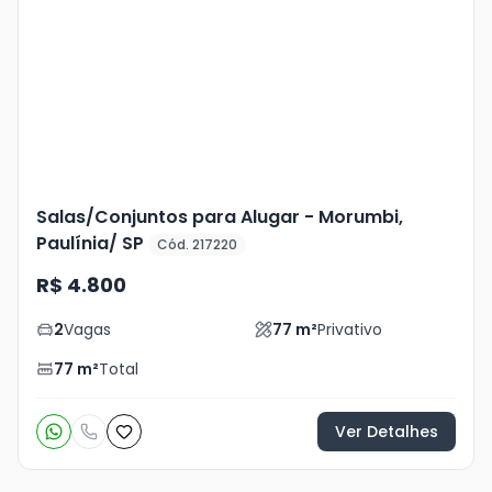
Mais
+
18
foto
s
Salas/Conjuntos para Alugar - Morumbi,
Paulínia/ SP
Cód. 217220
R$ 4.800
2
Vagas
77
m²
Privativo
77
m²
Total
Ver Detalhes