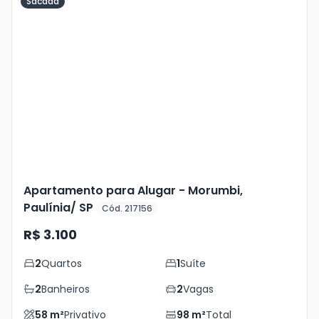
Sacada
Veja
Mais
+
13
foto
s
Apartamento para Alugar - Morumbi,
Paulínia/ SP
Cód. 217156
R$ 3.100
2
Quartos
1
Suíte
2
Banheiros
2
Vagas
58
m²
Privativo
98
m²
Total