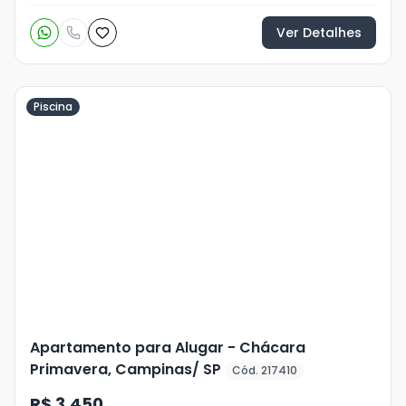
Ver Detalhes
Piscina
Veja
Mais
+
26
foto
s
Apartamento para Alugar - Chácara
Primavera, Campinas/ SP
Cód. 217410
R$ 3.450