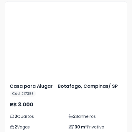
Veja
Mais
+
7
foto
s
Casa para Alugar - Botafogo, Campinas/ SP
Cód. 217398
R$ 3.000
3
Quartos
2
Banheiros
2
Vagas
130
m²
Privativo