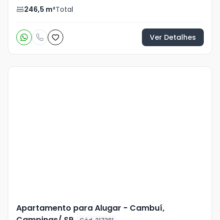
246,5
m²
Total
Ver Detalhes
Veja
Mais
+
2
foto
s
Apartamento para Alugar - Cambuí,
Campinas/ SP