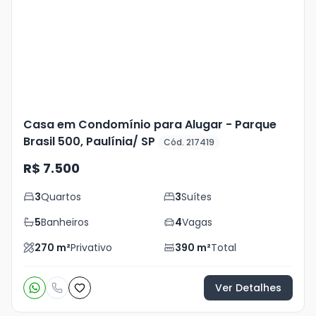
+
21
foto
s
Casa em Condomínio para Alugar - Parque
Brasil 500, Paulínia/ SP
Cód. 217419
R$ 7.500
3
Quartos
3
Suítes
5
Banheiros
4
Vagas
270
m²
Privativo
390
m²
Total
Ver Detalhes