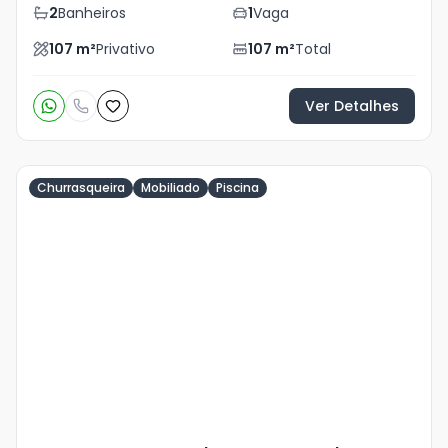
2
Banheiros
1
Vaga
107
m²
Privativo
107
m²
Total
Ver Detalhes
Churrasqueira
Mobiliado
Piscina
Veja
Mais
+
24
foto
s