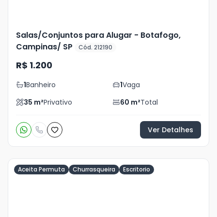
Salas/Conjuntos para Alugar - Botafogo,
Campinas/ SP
Cód. 212190
R$ 1.200
1
Banheiro
1
Vaga
35
m²
Privativo
60
m²
Total
Ver Detalhes
Aceita Permuta
Churrasqueira
Escritorio
Veja
Mais