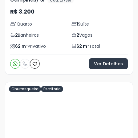
Cód. 217381
R$ 3.200
1
Quarto
1
Suíte
2
Banheiros
2
Vagas
62
m²
Privativo
62
m²
Total
Ver Detalhes
Churrasqueira
Escritorio
Veja
Mais
+
8
foto
s