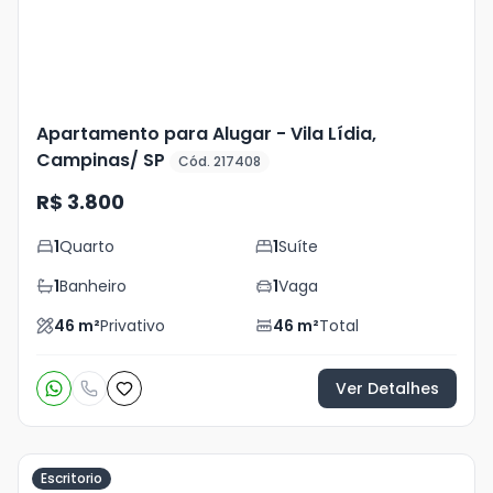
Apartamento para Alugar - Vila Lídia,
Campinas/ SP
Cód. 217408
R$ 3.800
1
Quarto
1
Suíte
1
Banheiro
1
Vaga
46
m²
Privativo
46
m²
Total
Ver Detalhes
Escritorio