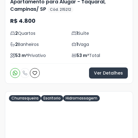
Apartamento para Alugar - Taquaral,
Campinas/ SP
Cód. 215212
R$ 4.800
2
Quartos
1
Suíte
2
Banheiros
1
Vaga
53
m²
Privativo
53
m²
Total
Ver Detalhes
Churrasqueira
Escritorio
Hidromassagem
Veja
Mais
+
22
foto
s