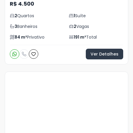
R$ 4.500
2
Quartos
1
Suíte
3
Banheiros
2
Vagas
84
m²
Privativo
191
m²
Total
Ver Detalhes
Veja
Mais
+
24
foto
s