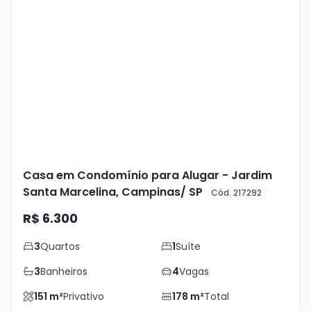
Veja
Mais
+
11
foto
s
Casa em Condomínio para Alugar - Jardim
Santa Marcelina, Campinas/ SP
Cód. 217292
R$ 6.300
3
Quartos
1
Suíte
3
Banheiros
4
Vagas
151
m²
Privativo
178
m²
Total