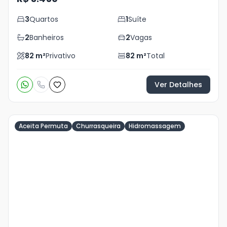
3
Quartos
1
Suíte
2
Banheiros
2
Vagas
82
m²
Privativo
82
m²
Total
Ver Detalhes
Aceita Permuta
Churrasqueira
Hidromassagem
Veja
Mais
+
44
foto
s