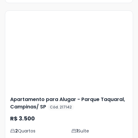
Veja
Mais
+
8
foto
s
Apartamento para Alugar - Parque Taquaral,
Campinas/ SP
Cód. 217142
R$ 3.500
2
Quartos
1
Suíte