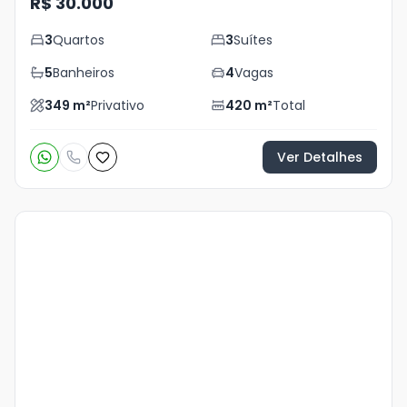
R$ 30.000
3
Quartos
3
Suítes
5
Banheiros
4
Vagas
349
m²
Privativo
420
m²
Total
Ver Detalhes