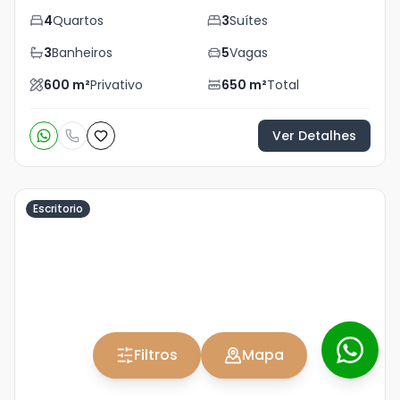
4
Quartos
3
Suítes
3
Banheiros
5
Vagas
600
m²
Privativo
650
m²
Total
Ver Detalhes
Escritorio
Veja
Mais
+
9
foto
s
Filtros
Mapa