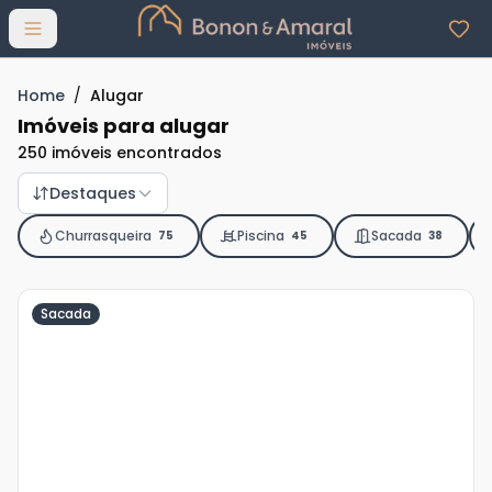
Abrir menu
Home
/
Alugar
Imóveis para alugar
250 imóveis encontrados
Destaques
Churrasqueira
Piscina
Sacada
75
45
38
Sacada
Veja
Mais
+
15
foto
s