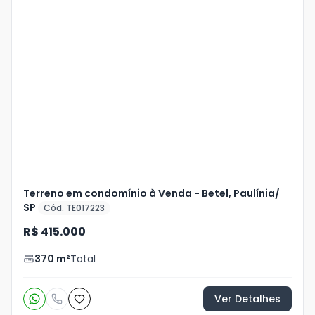
Veja
Mais
+
15
foto
s
Terreno em condomínio à Venda - Betel, Paulínia/
SP
Cód. TE017223
R$ 415.000
370
m²
Total
Ver Detalhes