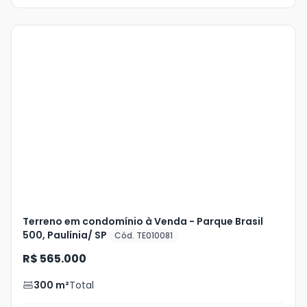
Veja
Mais
+
16
foto
s
Terreno em condomínio à Venda - Parque Brasil
500, Paulínia/ SP
Cód. TE010081
R$ 565.000
300
m²
Total