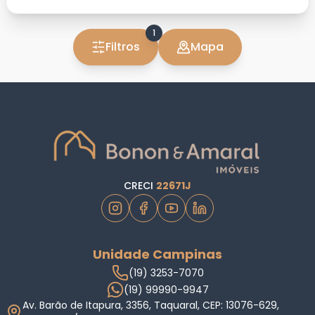
1
Filtros
Mapa
CRECI
22671J
Unidade Campinas
(19) 3253-7070
(19) 99990-9947
Av. Barão de Itapura, 3356, Taquaral, CEP: 13076-629,