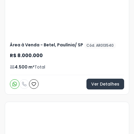
foto
s
Área à Venda - Betel, Paulínia/ SP
Cód. AR013540
R$ 8.000.000
4.500
m²
Total
Ver Detalhes