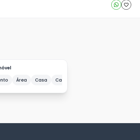
móvel
nto
Nogueira
Área
Cosmópolis
Casa
Casa comercial
Guarujá
Guarulhos
Casa em Condom
Hortolâ