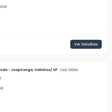
otal
Ver Detalhes
nda - Joapiranga, Valinhos/ SP
Cód. 211093
0
al