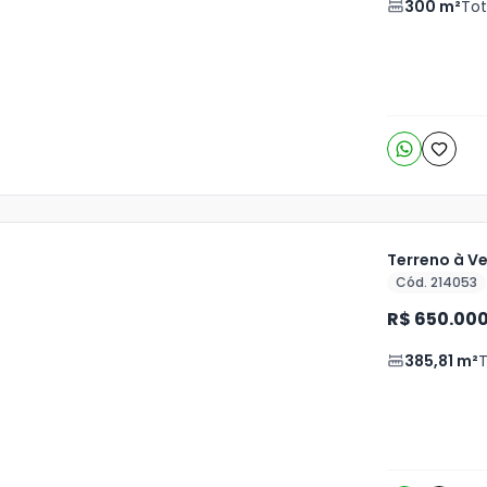
300
m²
Tot
6
o
s
Terreno à V
Cód. 214053
ja
R$ 650.00
is
385,81
m²
T
o
s