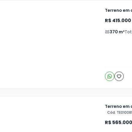
Terreno em c
R$ 415.000
ja
is
370
m²
Tot
5
o
s
Terreno em c
Cód. TE01008
ja
R$ 565.00
is