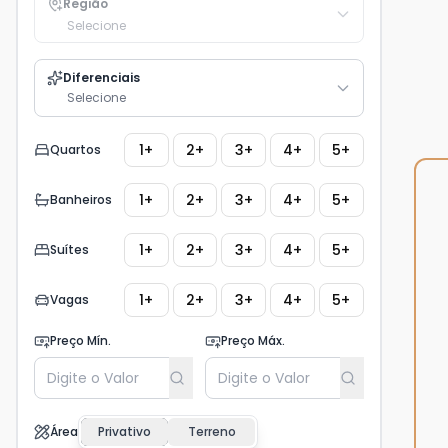
Região
Selecione
Diferenciais
Selecione
1+
2+
3+
4+
5+
Quartos
1+
2+
3+
4+
5+
Banheiros
1+
2+
3+
4+
5+
Suítes
1+
2+
3+
4+
5+
Vagas
Preço Mín.
Preço Máx.
Área
Privativo
Terreno