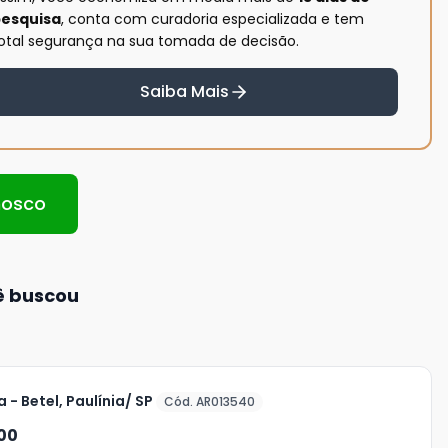
esquisa
, conta com curadoria especializada e tem
otal segurança na sua tomada de decisão.
Saiba Mais
nosco
ê buscou
 - Betel, Paulínia/ SP
Cód. AR013540
00