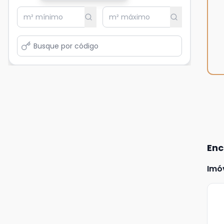
Enc
Imó
Ve