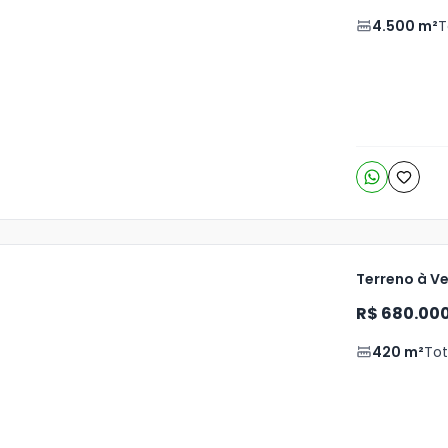
is
4.500
m²
T
o
s
Terreno à Ve
R$ 680.00
420
m²
Tot