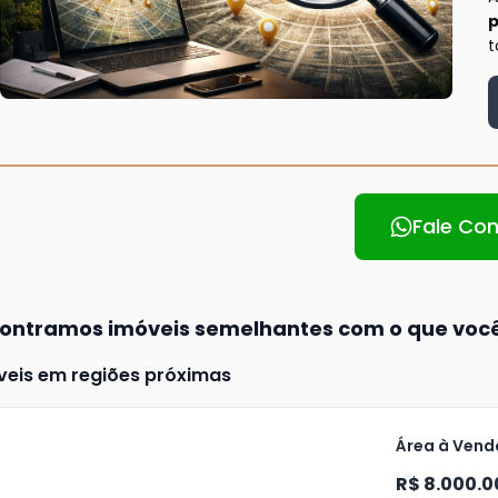
p
t
Fale Co
ontramos imóveis semelhantes com o que voc
veis em regiões próximas
Área à Venda
R$ 8.000.0
ja