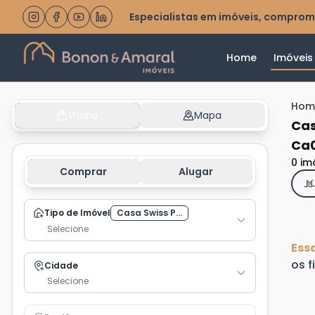
Especialistas em imóveis, comprom
Home
Imóveis
Hom
Vitrine
Mapa
Cas
Ca0
0 im
Comprar
Alugar
Tipo de Imóvel
Casa Swiss P...
Selecione
Ess
os f
Cidade
Selecione