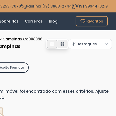
 3253-7070
Paulínia (19) 3888-2744
(19) 99944-0219
Sobre Nós
Carreiras
Blog
Favoritos
ark Campinas Ca008396
Destaques
Campinas
Aceita Permuta
imóvel foi encontrado com esses critérios. Ajuste
da.