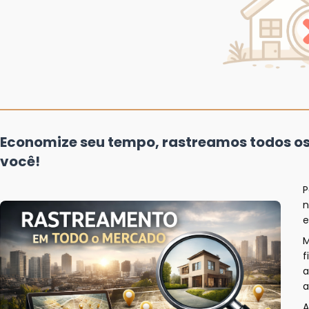
Economize seu tempo, rastreamos todos o
você!
P
n
e
f
a
a
A