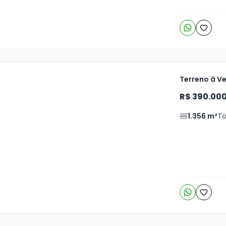
Terreno à V
R$ 390.00
1.356
m²
To