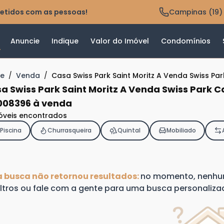
etidos com as pessoas!
Campinas (19)
Anuncie
Indique
Valor do Imóvel
Condomínios
e
/
Venda
/
Casa Swiss Park Saint Moritz A Venda Swiss P
a Swiss Park Saint Moritz A Venda Swiss Park 
08396 à venda
óveis encontrados
Piscina
Churrasqueira
Quintal
Mobiliado
a busca não retornou resultados:
no momento, nenhum 
iltros ou fale com a gente para uma busca personaliza