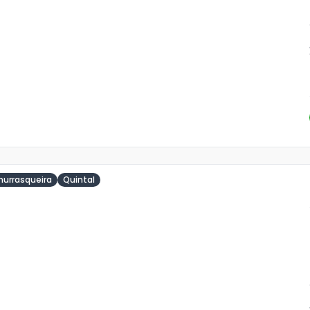
o
s
hurrasqueira
Quintal
ja
is
o
s