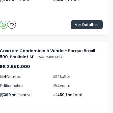
241
m²
Privativo
450
m²
Total
Ver Detalhes
Casa em Condomínio à Venda - Parque Brasil
500, Paulínia/ SP
Cód. CA007437
R$ 2.650.000
4
Quartos
4
Suítes
6
Banheiros
4
Vagas
390
m²
Privativo
450,1
m²
Total