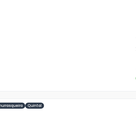
ja
is
6
o
s
hurrasqueira
Quintal
ja
is