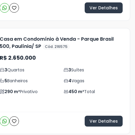
Ver Detalhes
Casa em Condomínio à Venda - Parque Brasil
500, Paulínia/ SP
Cód. 216575
R$ 2.650.000
3
Quartos
3
Suítes
5
Banheiros
4
Vagas
290
m²
Privativo
450
m²
Total
Ver Detalhes