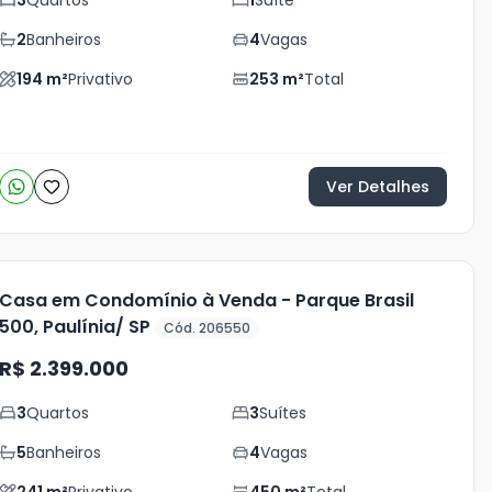
3
Quartos
1
Suíte
2
Banheiros
4
Vagas
194
m²
Privativo
253
m²
Total
Ver Detalhes
Casa em Condomínio à Venda - Parque Brasil
500, Paulínia/ SP
Cód. 206550
R$ 2.399.000
3
Quartos
3
Suítes
5
Banheiros
4
Vagas