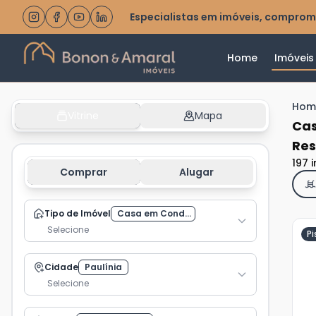
Especialistas em imóveis, comprom
Home
Imóveis
Hom
Vitrine
Mapa
Cas
Res
197 
Comprar
Alugar
Tipo de Imóvel
Casa em Cond...
Selecione
Pi
Cidade
Paulínia
Ve
Selecione
Ma
+
3