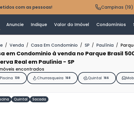
etidos com as pessoas!
Campinas (19)
Anuncie
Indique
Valor do Imóvel
Condomínios
e
/
Venda
/
Casa Em Condominio
/
SP
/
Paulínia
/
Parqu
a em Condominio à venda no Parque Brasil 50
erva Real em Paulínia - SP
imóveis encontrados
Piscina
Churrasqueira
Quintal
Mobi
139
168
166
scina
Quintal
Sacada
ja
is
6