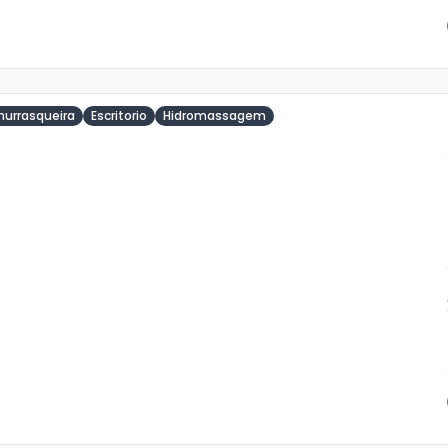
hurrasqueira
Escritorio
Hidromassagem
ja
is
2
o
s