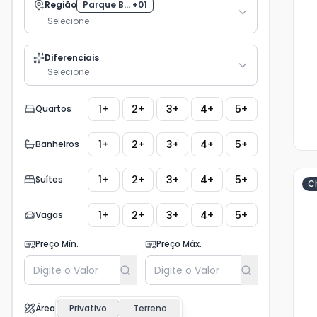
Região
Parque B... +01
fot
Selecione
Diferenciais
Selecione
1+
2+
3+
4+
5+
Quartos
1+
2+
3+
4+
5+
Banheiros
1+
2+
3+
4+
5+
Suítes
C
1+
2+
3+
4+
5+
Vagas
Ve
Ma
Preço Mín.
Preço Máx.
+
5
fot
Área
Privativo
Terreno