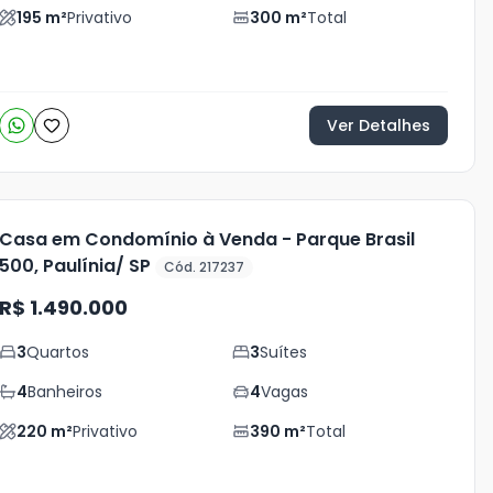
195
m²
Privativo
300
m²
Total
Ver Detalhes
Casa em Condomínio à Venda - Parque Brasil
500, Paulínia/ SP
Cód. 217237
R$ 1.490.000
3
Quartos
3
Suítes
4
Banheiros
4
Vagas
220
m²
Privativo
390
m²
Total