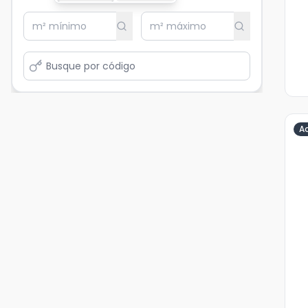
A
Ve
Ma
+
4
fot