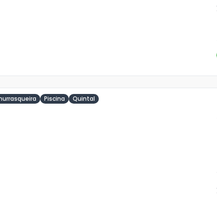
hurrasqueira
Piscina
Quintal
ja
is
2
o
s