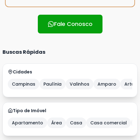
Fale Conosco
Buscas Rápidas
Cidades
Campinas
Paulínia
Valinhos
Amparo
Artur 
Tipo de Imóvel
Apartamento
Área
Casa
Casa comercial
C