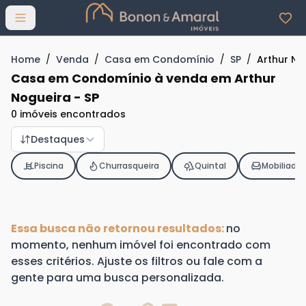
Abrir menu
Home
/
Venda
/
Casa em Condomínio
/
SP
/
Arthur No
Casa em Condomínio à venda em Arthur
Nogueira - SP
0 imóveis encontrados
Destaques
Piscina
Churrasqueira
Quintal
Mobiliado
Essa busca não retornou resultados:
no
momento, nenhum imóvel foi encontrado com
esses critérios. Ajuste os filtros ou fale com a
gente para uma busca personalizada.