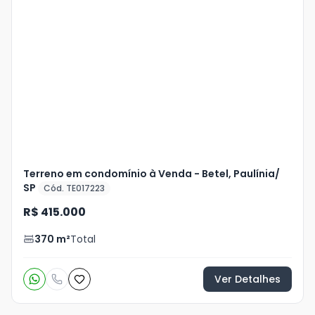
Veja
Mais
+
15
foto
s
Terreno em condomínio à Venda - Betel, Paulínia/
SP
Cód. TE017223
R$ 415.000
370
m²
Total
Ver Detalhes