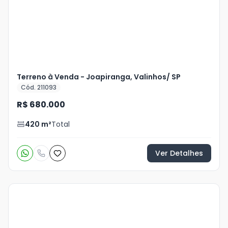
Terreno à Venda - Joapiranga, Valinhos/ SP
Cód. 211093
R$ 680.000
420
m²
Total
Ver Detalhes