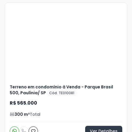
Veja
Mais
+
16
foto
s
Terreno em condomínio à Venda - Parque Brasil
500, Paulínia/ SP
Cód. TE010081
R$ 565.000
300
m²
Total
Ver Detalhes