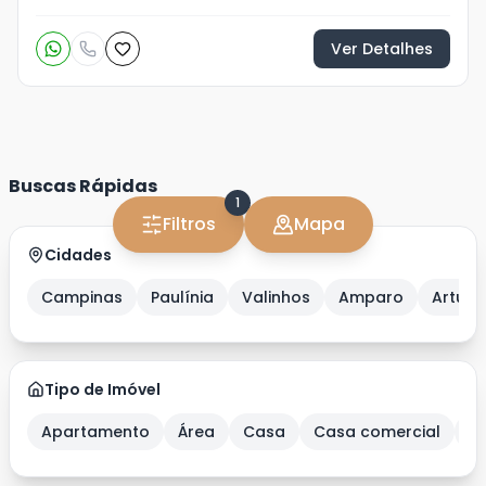
Ver Detalhes
Buscas Rápidas
1
Filtros
Mapa
Cidades
Campinas
Paulínia
Valinhos
Amparo
Artur 
Tipo de Imóvel
Apartamento
Área
Casa
Casa comercial
C