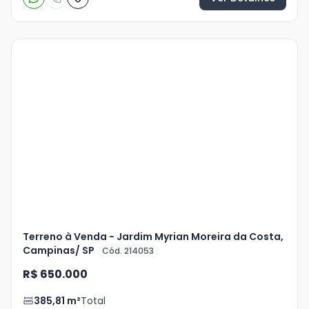
Veja
Mais
+
3
foto
s
Terreno à Venda - Jardim Myrian Moreira da Costa,
Campinas/ SP
Cód. 214053
R$ 650.000
385,81
m²
Total