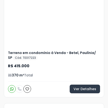
Veja
Mais
+
15
foto
s
Terreno em condomínio à Venda - Betel, Paulínia/
SP
Cód. TE017223
R$ 415.000
370
m²
Total
Ver Detalhes