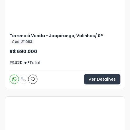
Terreno à Venda - Joapiranga, Valinhos/ SP
Cód. 211093
R$ 680.000
420
m²
Total
Ver Detalhes