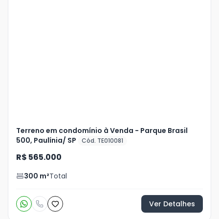
Veja
Mais
+
16
foto
s
Terreno em condomínio à Venda - Parque Brasil
500, Paulínia/ SP
Cód. TE010081
R$ 565.000
300
m²
Total
Ver Detalhes