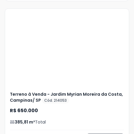
Veja
Mais
+
3
foto
s
Terreno à Venda - Jardim Myrian Moreira da Costa,
Campinas/ SP
Cód. 214053
R$ 650.000
385,81
m²
Total