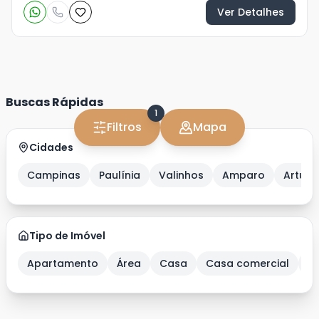
Ver Detalhes
Buscas Rápidas
1
Filtros
Mapa
Cidades
Campinas
Paulínia
Valinhos
Amparo
Artur 
Tipo de Imóvel
Apartamento
Área
Casa
Casa comercial
C