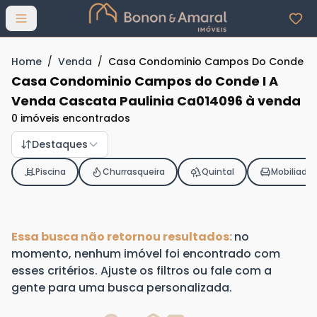
Abrir menu
Home
/
Venda
/
Casa Condominio Campos Do Conde I A
Casa Condominio Campos do Conde I A
Venda Cascata Paulinia Ca014096 à venda
0 imóveis encontrados
Destaques
Piscina
Churrasqueira
Quintal
Mobiliado
Essa busca não retornou resultados:
no
momento, nenhum imóvel foi encontrado com
esses critérios. Ajuste os filtros ou fale com a
gente para uma busca personalizada.