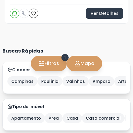
Ver Detalhes
Buscas Rápidas
1
Filtros
Mapa
Cidades
Campinas
Paulínia
Valinhos
Amparo
Artur 
Tipo de Imóvel
Apartamento
Área
Casa
Casa comercial
C