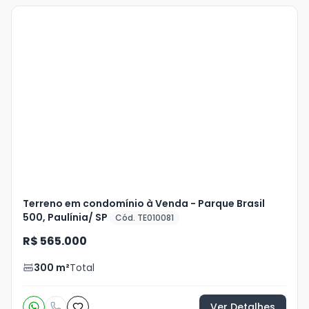
Veja
Mais
+
16
foto
s
Terreno em condomínio à Venda - Parque Brasil
500, Paulínia/ SP
Cód. TE010081
R$ 565.000
300
m²
Total
Ver Detalhes