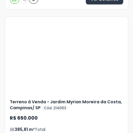
Veja
Mais
+
3
foto
s
Terreno à Venda - Jardim Myrian Moreira da Costa,
Campinas/ SP
Cód. 214053
R$ 650.000
385,81
m²
Total