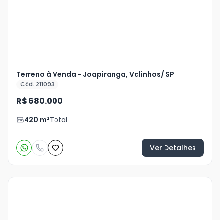
Terreno à Venda - Joapiranga, Valinhos/ SP
Cód. 211093
R$ 680.000
420
m²
Total
Ver Detalhes