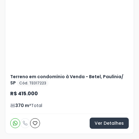
Veja
Mais
+
15
foto
s
Terreno em condomínio à Venda - Betel, Paulínia/
SP
Cód. TE017223
R$ 415.000
370
m²
Total
Ver Detalhes