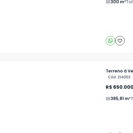
300
m²
Tot
6
o
s
Terreno à V
Cód. 214053
ja
R$ 650.00
is
385,81
m²
T
o
s