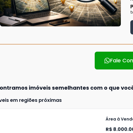
p
t
Fale Co
ontramos imóveis semelhantes com o que voc
veis em regiões próximas
Área à Venda
R$ 8.000.0
ja