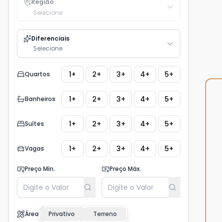
Região
Selecione
Diferenciais
Selecione
1+
2+
3+
4+
5+
Quartos
1+
2+
3+
4+
5+
Banheiros
1+
2+
3+
4+
5+
Suítes
1+
2+
3+
4+
5+
Vagas
Preço Mín.
Preço Máx.
Área
Privativo
Terreno