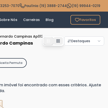
 3253-7070
Paulínia (19) 3888-2744
(19) 99944-0219
Sobre Nós
Carreiras
Blog
Favoritos
Bernardo Campinas Ap013877
Destaques
nardo Campinas
Aceita Permuta
imóvel foi encontrado com esses critérios. Ajuste
da.