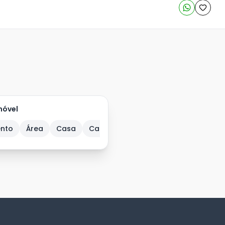
móvel
nto
Nogueira
Área
Cosmópolis
Casa
Casa comercial
Guarujá
Guarulhos
Casa em Condom
Hortolâ