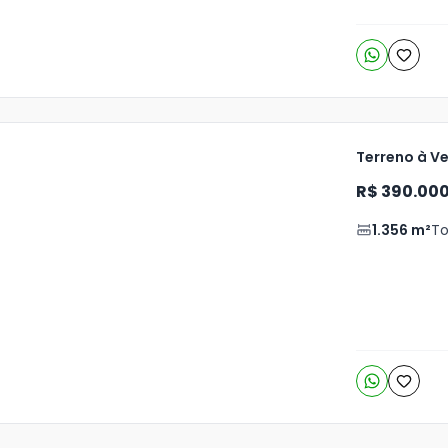
Terreno à V
R$ 390.00
1.356
m²
To