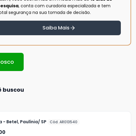
esquisa
, conta com curadoria especializada e tem
otal segurança na sua tomada de decisão.
Saiba Mais
nosco
ê buscou
 - Betel, Paulínia/ SP
Cód. AR013540
00