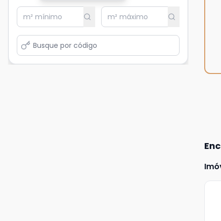
Enc
Imó
Ve