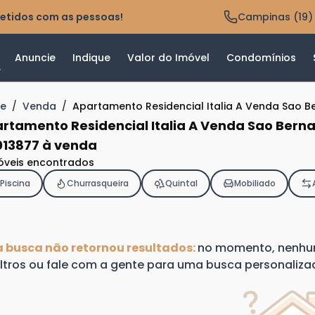
etidos com as pessoas!
Campinas (19)
Anuncie
Indique
Valor do Imóvel
Condomínios
e
/
Venda
/
Apartamento Residencial Italia A Venda Sao 
rtamento Residencial Italia A Venda Sao Ber
13877 à venda
óveis encontrados
Piscina
Churrasqueira
Quintal
Mobiliado
a busca não retornou resultados:
no momento, nenhum 
iltros ou fale com a gente para uma busca personaliza