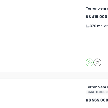
Terreno em c
R$ 415.000
ja
is
370
m²
Tot
5
o
s
Terreno em c
Cód. TE01008
ja
R$ 565.00
is