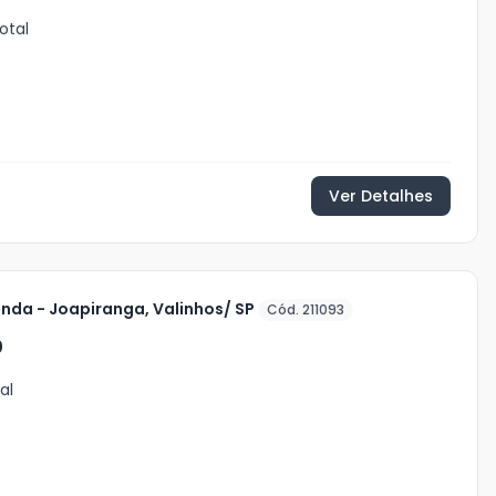
otal
Ver Detalhes
nda - Joapiranga, Valinhos/ SP
Cód. 211093
0
al