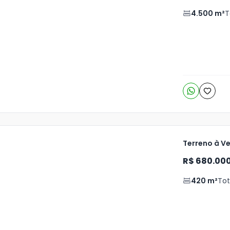
is
4.500
m²
T
o
s
Terreno à Ve
R$ 680.00
420
m²
Tot