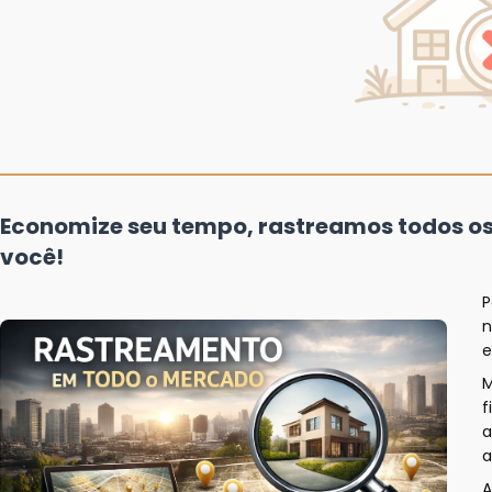
Economize seu tempo, rastreamos todos o
você!
P
n
e
f
a
a
A