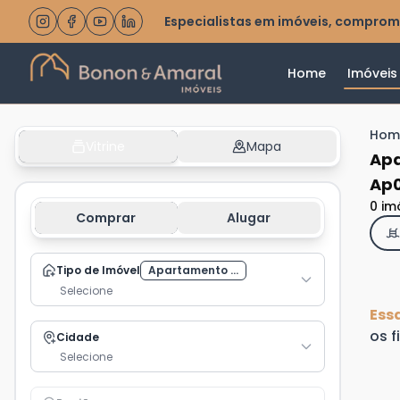
Especialistas em imóveis, comprom
Home
Imóveis
Hom
Vitrine
Mapa
Apa
Ap0
0 im
Comprar
Alugar
Tipo de Imóvel
Apartamento ...
Selecione
Ess
os f
Cidade
Selecione