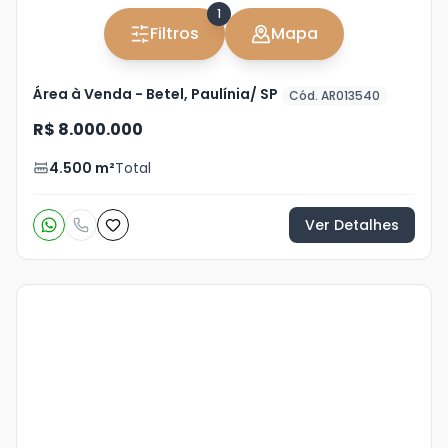
1
Filtros
Mapa
Área à Venda - Betel, Paulínia/ SP
Cód. AR013540
R$ 8.000.000
4.500
m²
Total
Ver Detalhes