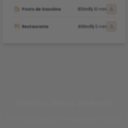
Posto de Gasolina
831m
10 min
Restaurante
406m
5 min
Gostou desse imóvel?
Favorite, compartilhe ou agende uma visita!