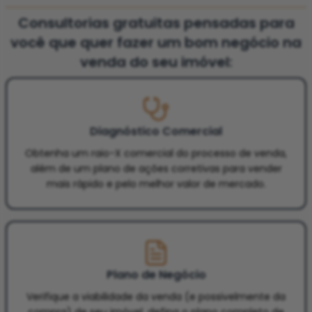
Consultorias gratuitas pensadas para
você que quer fazer um bom negócio na
venda do seu imóvel:
Diagnóstico Comercial
Obtenha um raio-X comercial do processo de venda,
além de um plano de ações corretivas para vender
mais rápido e pelo melhor valor de mercado.
Plano de Negócio
Verifique a viabilidade da venda (e possivelmente da
compra) de seu imóvel, defina o plano completo de