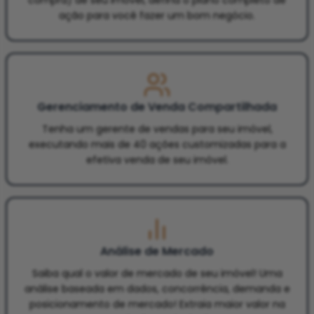
ação para você fazer um bom negócio.
Gerenciamento de Venda Compartilhada
Tenha um gerente de vendas para seu imóvel,
executando mais de 40 ações customizadas para a
efetiva venda de seu imóvel.
Análise de Mercado
Saiba qual o valor de mercado de seu imóvel! Uma
análise baseada em dados, concorrência, demanda e
posicionamento de mercado! Extraia maior valor na