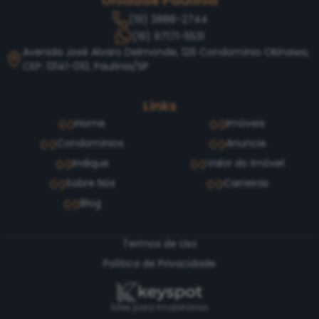
Unidade Paulínia
(19) 3888-2744
(19) 97171-5531
Avenida José Alvaro Delmonde, 126 Condomínio Okinawa,
CEP: 13141-010, Paulínia/SP
Links
Home
Imóveis
Condomínios
Anuncie
Indique
Valor do Imóvel
Sobre Nós
Carreiras
Blog
Termos de Uso
Política de Privacidade
Sites para Imobiliárias