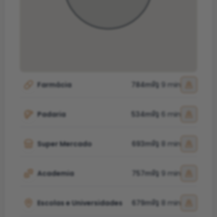
Farmácia
784m
9 min
Padaria
534m
6 min
Super Mercado
693m
8 min
Academia
757m
9 min
Escolas e Universidades
679m
8 min