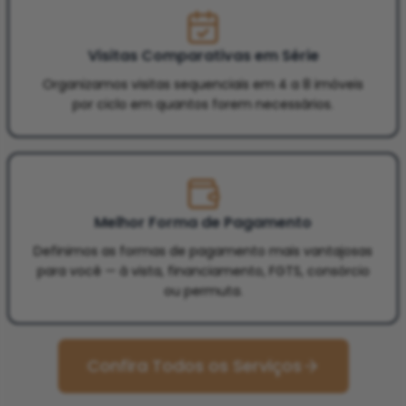
Visitas Comparativas em Série
Organizamos visitas sequenciais em 4 a 8 imóveis
por ciclo em quantos forem necessários.
Melhor Forma de Pagamento
Definimos as formas de pagamento mais vantajosas
para você — à vista, financiamento, FGTS, consórcio
ou permuta.
Confira Todos os Serviços