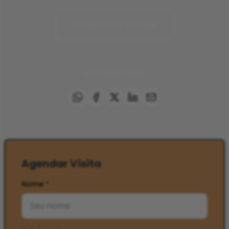
Favoritar imóvel
Compartilhar
Agendar Visita
Nome
*