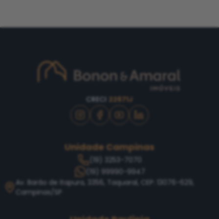
CRECI
22671J
Unidade Campinas
(19) 3253-7070
(19) 99990-9947
Av. Barão de Itapura, 3356, Taquaral, CEP: 13076-629,
Campinas/SP