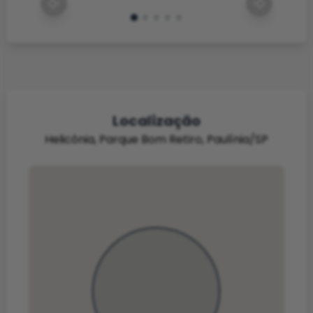
Localização
Helicônia, Parque Bom Retiro, Paulínia/SP