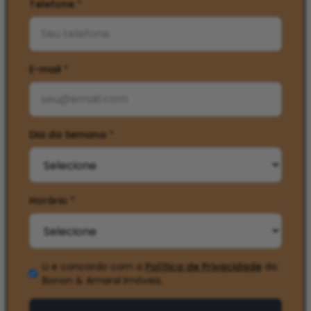
Telefone
*
E-mail
*
Dia da Semana
*
Horário
*
Li e concordo com a
Política de Privacidade
da
Bonon & Amaral Imóveis
.