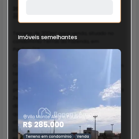
200 m²
Total
Buscar
Terreno de 200m² para venda, situado no
condomínio Terras da Fazenda, em
Imóveis semelhantes
Paulínia/SP.
O condomínio Terras da Fazenda oferece um
terreno excelente com uma localização
privilegiada, proporcionando fácil acesso às
principais rodovias da região, como a Rodovia
Zeferino Vaz e a Rodovia Anhanguera. Além
disso, sua proximidade ao Shopping D Pedro,
que fica a apenas 15 minutos, é um grande
atrativo para quem busca comodidade e
Vila Monte Alegre, Paulínia/SP
conveniência no dia a dia. O lote em questão
R$ 285.000
está situado em uma área interna do