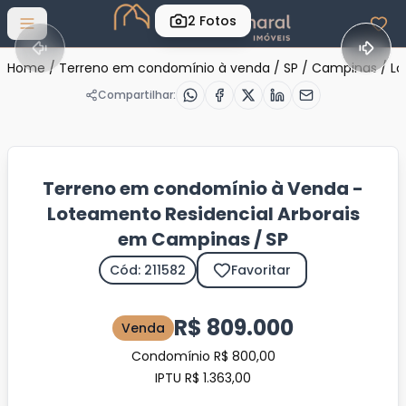
2
Fotos
Abrir menu
Home
/
Terreno em condomínio à venda
/
SP
/
Campinas
/
Lo
Compartilhar:
Terreno em condomínio à Venda -
Loteamento Residencial Arborais
em Campinas / SP
Cód: 211582
Favoritar
R$ 809.000
Venda
Condomínio R$ 800,00
IPTU R$ 1.363,00