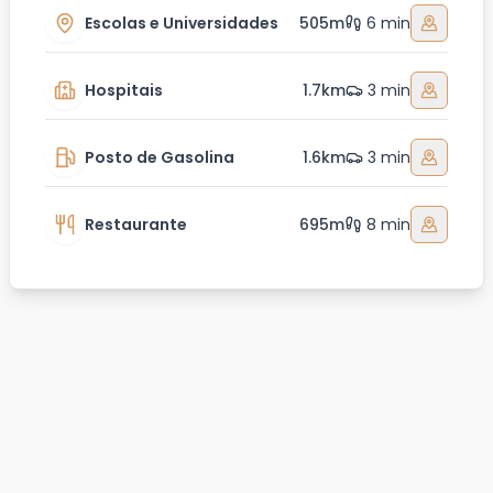
Escolas e Universidades
505m
6 min
Hospitais
1.7km
3 min
Posto de Gasolina
1.6km
3 min
Restaurante
695m
8 min