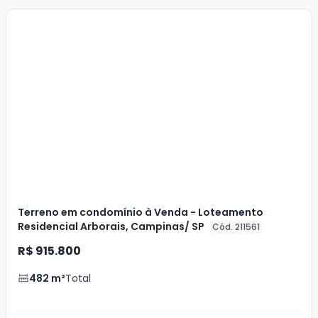
Veja
Mais
+
5
foto
s
Terreno em condomínio à Venda - Loteamento
Residencial Arborais, Campinas/ SP
Cód. 211561
R$ 915.800
482
m²
Total