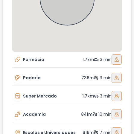
Farmácia
1.7km
3 min
Padaria
736m
9 min
Super Mercado
1.7km
3 min
Academia
841m
10 min
Escolas e Universidades
616m
7 min