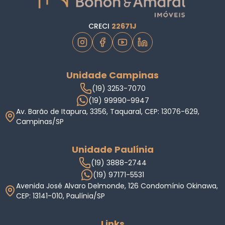
CRECI
22671J
Unidade Campinas
(19) 3253-7070
(19) 99990-9947
Av. Barão de Itapura, 3356, Taquaral, CEP: 13076-629,
Campinas/SP
Unidade Paulínia
(19) 3888-2744
(19) 97171-5531
Avenida José Alvaro Delmonde, 126 Condomínio Okinawa,
CEP: 13141-010, Paulínia/SP
Links