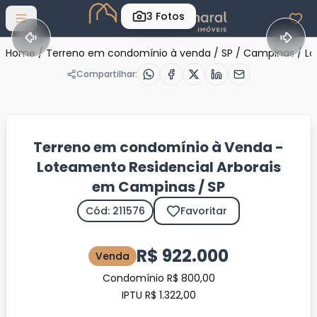
3
Fotos
Abrir menu
Home
/
Terreno em condomínio à venda
/
SP
/
Campinas
/
Lo
Compartilhar:
Terreno em condomínio à Venda -
Loteamento Residencial Arborais
em Campinas / SP
Cód: 211576
Favoritar
R$ 922.000
Venda
Condomínio R$ 800,00
IPTU R$ 1.322,00