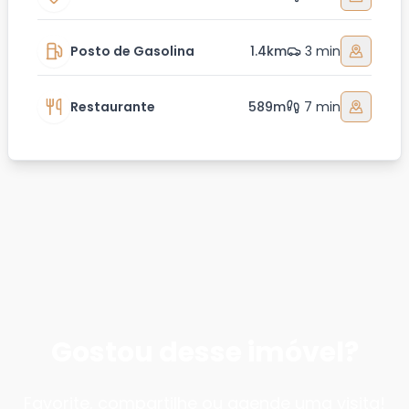
Posto de Gasolina
1.4km
3 min
Restaurante
589m
7 min
Gostou desse imóvel?
Favorite, compartilhe ou agende uma visita!