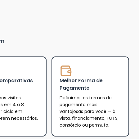
um
Comparativas
Melhor Forma de
Pagamento
os visitas
Definimos as formas de
is em 4 a 8
pagamento mais
r ciclo em
vantajosas para você — à
orem necessários.
vista, financiamento, FGTS,
consórcio ou permuta.