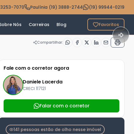
 3253-7070
Paulínia (19) 3888-2744
(19) 99944-0219
Sobre Nós
Carreiras
Blog
Favoritos
Compartilhar:
Fale com o corretor agora
Daniele Lacerda
CRECI
117121
Falar com o corretor
141 pessoas estão de olho nesse imóvel