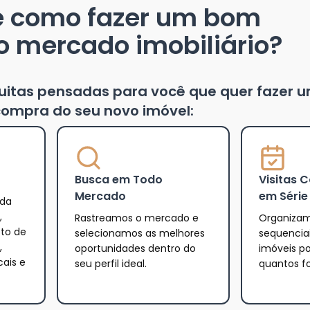
e como fazer um bom
o mercado imobiliário?
tuitas pensadas para você que quer fazer 
ompra do seu novo imóvel:
Busca em Todo
Visitas 
Mercado
em Série
 da
,
Rastreamos o mercado e
Organizam
eto de
selecionamos as melhores
sequencia
,
oportunidades dentro do
imóveis po
cais e
seu perfil ideal.
quantos f