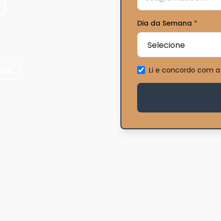
Dia da Semana
*
Li e concordo com a
imir