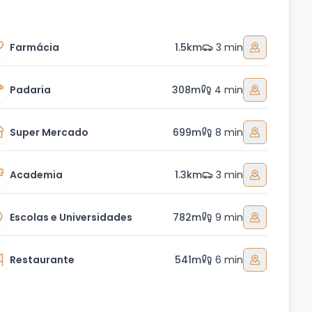
Farmácia
1.5km
3 min
Padaria
308m
4 min
Super Mercado
699m
8 min
Academia
1.3km
3 min
Escolas e Universidades
782m
9 min
Restaurante
541m
6 min