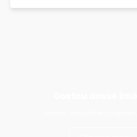
Gostou desse imó
Favorite, compartilhe ou agende u
Favoritar imóvel