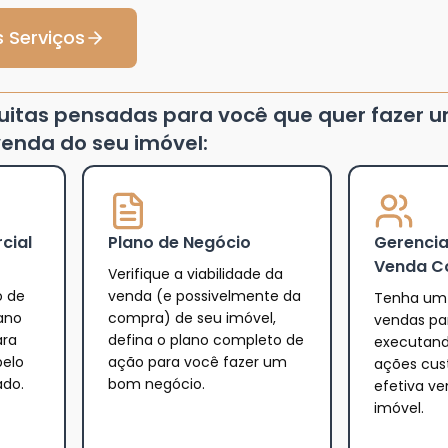
 Serviços
tuitas pensadas para você que quer fazer 
enda do seu imóvel:
cial
Plano de Negócio
Gerenci
Venda C
Verifique a viabilidade da
o de
venda (e possivelmente da
Tenha um 
ano
compra) de seu imóvel,
vendas par
ara
defina o plano completo de
executand
pelo
ação para você fazer um
ações cus
ado.
bom negócio.
efetiva v
imóvel.