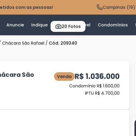
etidos com as pessoas!
Campinas (19)
Anuncie
Indique
Valor do Imóvel
Condomínios
20
Fotos
/
Chácara São Rafael
/
Cód. 209340
hácara São
R$ 1.036.000
Venda
Condomínio R$ 1.600,00
IPTU R$ 4.700,00