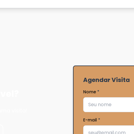
Agendar Visita
vel?
Nome
*
ma visita!
E-mail
*