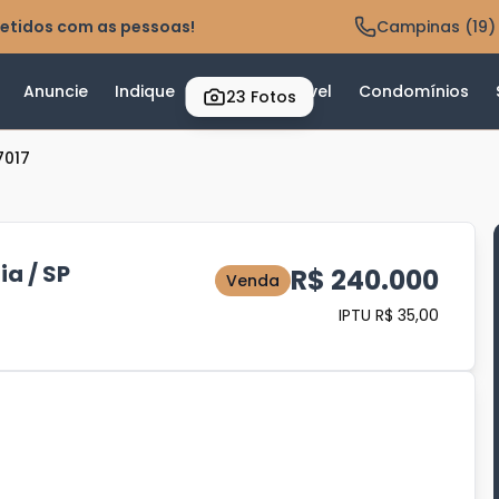
etidos com as pessoas!
Campinas (19)
Anuncie
Indique
Valor do Imóvel
Condomínios
23
Fotos
7017
ia / SP
R$ 240.000
Venda
IPTU R$ 35,00