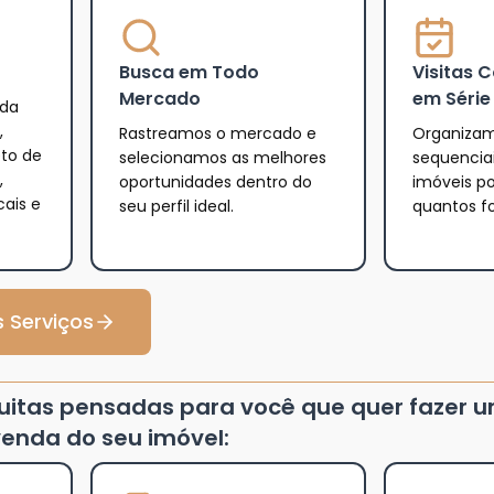
Busca em Todo
Visitas 
Mercado
em Série
 da
,
Rastreamos o mercado e
Organizam
eto de
selecionamos as melhores
sequencia
,
oportunidades dentro do
imóveis po
cais e
seu perfil ideal.
quantos f
 Serviços
tuitas pensadas para você que quer fazer 
enda do seu imóvel: