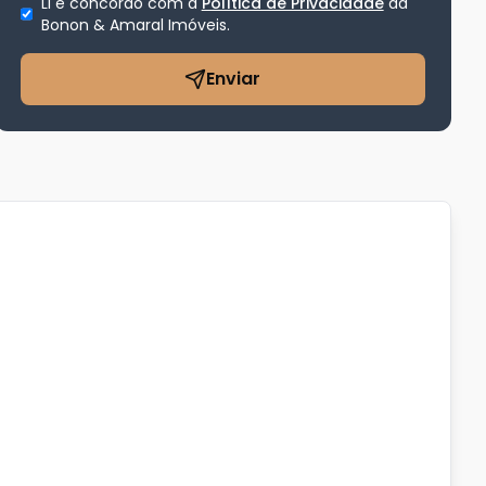
Li e concordo com a
Política de Privacidade
da
Bonon & Amaral Imóveis
.
Enviar