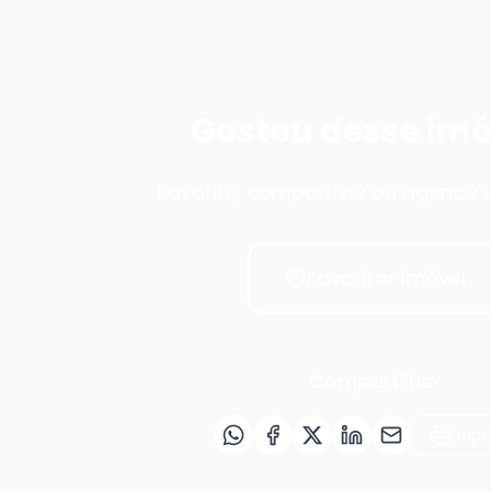
Gostou desse imó
Favorite, compartilhe ou agende u
Favoritar imóvel
Compartilhar
Impr