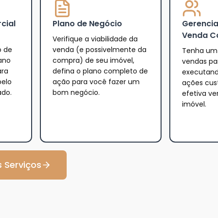
cial
Plano de Negócio
Gerenci
Venda C
Verifique a viabilidade da
o de
venda (e possivelmente da
Tenha um 
ano
compra) de seu imóvel,
vendas par
ara
defina o plano completo de
executand
pelo
ação para você fazer um
ações cus
ado.
bom negócio.
efetiva v
imóvel.
 Serviços