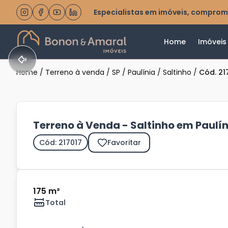
Especialistas em imóveis, comprom
Home
Imóveis
Home
/
Terreno à venda
/
SP
/
Paulínia
/
Saltinho
/
Cód. 21
Terreno à Venda - Saltinho em Paulín
Cód: 217017
Favoritar
175 m²
Total