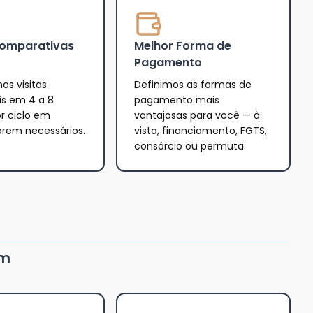
Comparativas
Melhor Forma de
Pagamento
os visitas
Definimos as formas de
is em 4 a 8
pagamento mais
r ciclo em
vantajosas para você — à
orem necessários.
vista, financiamento, FGTS,
consórcio ou permuta.
um