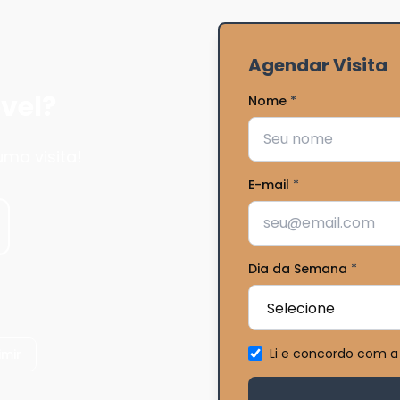
Agendar Visita
vel?
Nome
*
ma visita!
E-mail
*
Dia da Semana
*
Li e concordo com a
imir