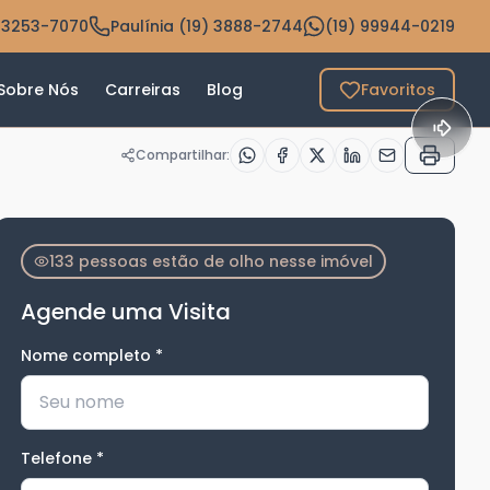
 3253-7070
Paulínia (19) 3888-2744
(19) 99944-0219
Sobre Nós
Carreiras
Blog
Favoritos
Compartilhar:
133 pessoas estão de olho nesse imóvel
Agende uma Visita
Nome completo
*
Telefone
*